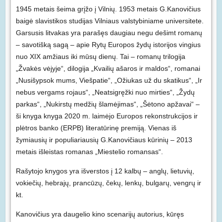
1945 metais šeima grįžo į Vilnių. 1953 metais G.Kanovičius
baigė slavistikos studijas Vilniaus valstybiniame universitete.
Garsusis litvakas yra parašęs daugiau negu dešimt romanų
– savotišką sagą – apie Rytų Europos žydų istorijos vingius
nuo XIX amžiaus iki mūsų dienų. Tai – romanų trilogija
„Žvakės vėjyje“, dilogija „Kvailių ašaros ir maldos“, romanai
„Nusišypsok mums, Viešpatie“, „Ožiukas už du skatikus“, „Ir
nebus vergams rojaus“, „Neatsigręžki nuo mirties“, „Žydų
parkas“, „Nukirstų medžių šlamėjimas“, „Šėtono apžavai“ –
ši knyga knyga 2020 m. laimėjo Europos rekonstrukcijos ir
plėtros banko (ERPB) literatūrinę premiją. Vienas iš
žymiausių ir populiariausių G.Kanovičiaus kūrinių – 2013
metais išleistas romanas „Miestelio romansas“.
Rašytojo knygos yra išverstos į 12 kalbų – anglų, lietuvių,
vokiečių, hebrajų, prancūzų, čekų, lenkų, bulgarų, vengrų ir
kt.
Kanovičius yra daugelio kino scenarijų autorius, kūręs