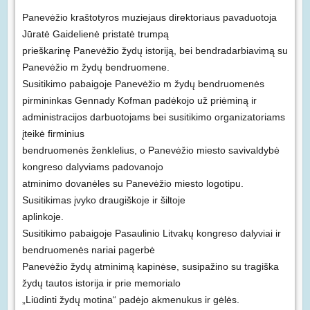
Panevėžio kraštotyros muziejaus direktoriaus pavaduotoja
Jūratė Gaidelienė pristatė trumpą
prieškarinę Panevėžio žydų istoriją, bei bendradarbiavimą su
Panevėžio m žydų bendruomene.
Susitikimo pabaigoje Panevėžio m žydų bendruomenės
pirmininkas Gennady Kofman padėkojo už priėminą ir
administracijos darbuotojams bei susitikimo organizatoriams
įteikė firminius
bendruomenės ženklelius, o Panevėžio miesto savivaldybė
kongreso dalyviams padovanojo
atminimo dovanėles su Panevėžio miesto logotipu.
Susitikimas įvyko draugiškoje ir šiltoje
aplinkoje.
Susitikimo pabaigoje Pasaulinio Litvakų kongreso dalyviai ir
bendruomenės nariai pagerbė
Panevėžio žydų atminimą kapinėse, susipažino su tragiška
žydų tautos istorija ir prie memorialo
„Liūdinti žydų motina“ padėjo akmenukus ir gėlės.