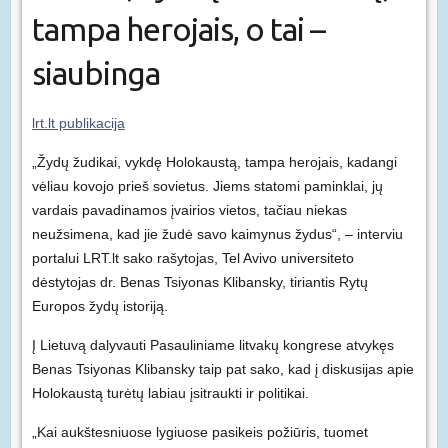
tampa herojais, o tai –
siaubinga
lrt.lt publikacija
„Žydų žudikai, vykdę Holokaustą, tampa herojais, kadangi
vėliau kovojo prieš sovietus. Jiems statomi paminklai, jų
vardais pavadinamos įvairios vietos, tačiau niekas
neužsimena, kad jie žudė savo kaimynus žydus“, – interviu
portalui LRT.lt sako rašytojas, Tel Avivo universiteto
dėstytojas dr. Benas Tsiyonas Klibansky, tiriantis Rytų
Europos žydų istoriją.
Į Lietuvą dalyvauti Pasauliniame litvakų kongrese atvykęs
Benas Tsiyonas Klibansky taip pat sako, kad į diskusijas apie
Holokaustą turėtų labiau įsitraukti ir politikai.
„Kai aukštesniuose lygiuose pasikeis požiūris, tuomet