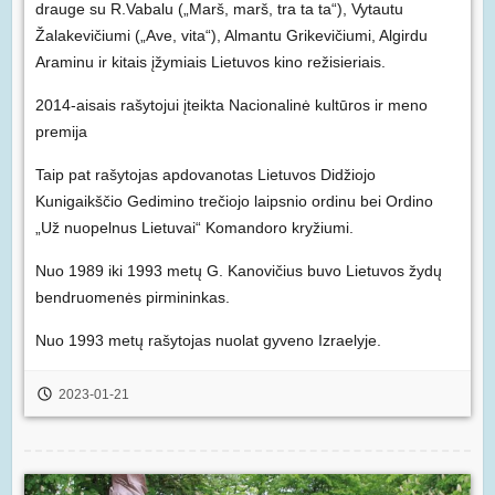
drauge su R.Vabalu („Marš, marš, tra ta ta“), Vytautu
Žalakevičiumi („Ave, vita“), Almantu Grikevičiumi, Algirdu
Araminu ir kitais įžymiais Lietuvos kino režisieriais.
2014-aisais rašytojui įteikta Nacionalinė kultūros ir meno
premija
Taip pat rašytojas apdovanotas Lietuvos Didžiojo
Kunigaikščio Gedimino trečiojo laipsnio ordinu bei Ordino
„Už nuopelnus Lietuvai“ Komandoro kryžiumi.
Nuo 1989 iki 1993 metų G. Kanovičius buvo Lietuvos žydų
bendruomenės pirmininkas.
Nuo 1993 metų rašytojas nuolat gyveno Izraelyje.
2023-01-21