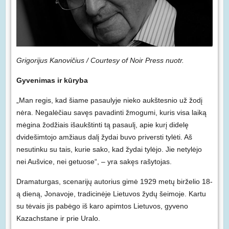
Grigorijus Kanovičius / Courtesy of Noir Press nuotr.
Gyvenimas ir kūryba
„Man regis, kad šiame pasaulyje nieko aukštesnio už žodį
nėra. Negalėčiau savęs pavadinti žmogumi, kuris visa laiką
mėgina žodžiais išaukštinti tą pasaulį, apie kurį didelę
dvidešimtojo amžiaus dalį žydai buvo priversti tylėti. Aš
nesutinku su tais, kurie sako, kad žydai tylėjo. Jie netylėjo
nei Aušvice, nei getuose“, – yra sakęs rašytojas.
Dramaturgas, scenarijų autorius gimė 1929 metų birželio 18-
ą dieną, Jonavoje, tradicinėje Lietuvos žydų šeimoje. Kartu
su tėvais jis pabėgo iš karo apimtos Lietuvos, gyveno
Kazachstane ir prie Uralo.