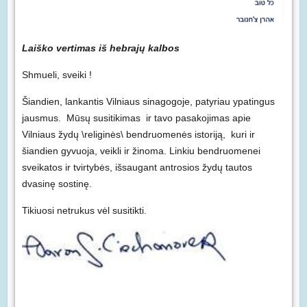
Laiško vertimas iš hebrajų kalbos
Shmueli, sveiki !
Šiandien, lankantis Vilniaus sinagogoje, patyriau ypatingus
jausmus. Mūsų susitikimas ir tavo pasakojimas apie
Vilniaus žydų \religinės\ bendruomenės istoriją, kuri ir
šiandien gyvuoja, veikli ir žinoma. Linkiu bendruomenei
sveikatos ir tvirtybės, išsaugant antrosios žydų tautos
dvasinę sostinę.
Tikiuosi netrukus vėl susitikti.