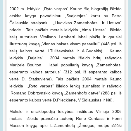
2002 m. leidykla „Ryto varpas“ Kaune šią biografiją išleido
atskira knyga pavadinimu „Svajotojas“ kartu su Petro
Čeliauskio straipsniu „Liudvikas Zamenhofas ir Lietuva“
priede. Tais pačiais metais leidykla „Alma Littera“ išleido
italų autoriaus Vitaliano Lamberti labai plačią ir gausiai
iliustruotą knygą „Vienas balsas visam pasauliui“ (448 psl. iš
italų kalbos vertė I.Tuliševskaitė ir A.Gudaitis). Kauno
leidykla „Dajalita“ 2004 metais išleido britų rašytojos
Marjorie Boulton labai populiarią knygą „Zamenhofas,
esperanto kalbos autorius“ (312 psl. iš esperanto kalbos
vertė D. Statkuvienė). Tais pačiais 2004 metais Kauno
leidykla „Ryto varpas“ išleido lenkų žurnalisto ir rašytojo
Romano Dobrzynskio knygą „Zamenhofo gatvė“ (288 psl. iš
esperanto kalbos vertė D.Pileckienė, V.Šidlauskas ir kiti).
Mokslo ir enciklopedijų leidybos institutas Vilniuje 2006
metais išleido prancūzų autorių Rene Centassi ir Henri
Masson knygą apie L.Zamenhofą „Žmogus, metęs iššūkį