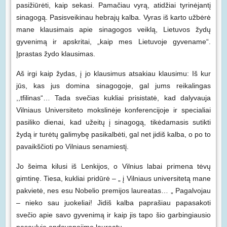
pasižiūrėti, kaip sekasi. Pamačiau vyrą, atidžiai tyrinėjantį
sinagogą. Pasisveikinau hebrajų kalba. Vyras iš karto užbėrė
mane klausimais apie sinagogos veiklą, Lietuvos žydų
gyvenimą ir apskritai, „kaip mes Lietuvoje gyvename“.
Įprastas žydo klausimas.
Aš irgi kaip žydas, į jo klausimus atsakiau klausimu: Iš kur
jūs, kas jus domina sinagogoje, gal jums reikalingas
,,tfilinas“… Tada svečias kukliai prisistatė, kad dalyvauja
Vilniaus Universiteto mokslinėje konferencijoje ir specialiai
pasiliko dienai, kad užeitų į sinagogą, tikėdamasis sutikti
žydą ir turėtų galimybę pasikalbėti, gal net jidiš kalba, o po to
pavaikščioti po Vilniaus senamiestį.
Jo šeima kilusi iš Lenkijos, o Vilnius labai primena tėvų
gimtinę. Tiesa, kukliai pridūrė – „ į Vilniaus universitetą mane
pakvietė, nes esu Nobelio premijos laureatas… „ Pagalvojau
– nieko sau juokeliai! Jidiš kalba paprašiau papasakoti
svečio apie savo gyvenimą ir kaip jis tapo šio garbingiausio
pasaulyje apdovanojimo laureatu.