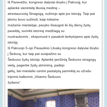
Iš Panevėžio, kongreso dalyviai išvyko į Pakruojį, kur
aplankė vienintelę likusią medinę –
atrestauruotą Sinagogą, sužinojo apie jos istoriją. Taip pat
įdomu buvo sužinoti, kaip tokiame
mažame miestelyje, pavyko išsaugoti iki šių dienų žydų
paveldą, surinkti istorinę medžiagą su
nuotraukomis , eksponuoti ir pasakoti lankytojams apie žydų
istoriją.
Iš Pakruojo 5-ojo Pasaulinio Litvakų kongreso dalyviai išvyko
į Šeduvą, kur taip pat susipažino su
Šeduvos žydų istorija. Aplankė įamžintą Šeduvos sinagogų
vietą, pagerbė žydų atminimą, padėjo
gėlių, bei miestelio centre pastatytą paminklą su užrašu
trijomis kalbomis „Visiems Šeduvos
žydams“.