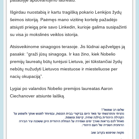
Išgirdau nuostabią ir kartu tragišką pokario Lenkijos žydų
šeimos istoriją. Paėmęs mano vizitinę kortelę pažadėjo
atsiųsti prieigą prie savo Linkedin, kurioje galima susipažinti
su visa jo mokslinės veiklos istorija.
Atsisveikinome sinagogos terasoje. Jis liūdnai apžvelgęs ją
pasakė: “graži jūsų sinagoga. Ir kas žino, kiek Nobelio
premijų laureatų būtų turėjusi Lietuva, jei tūkstančiai žydų
nebūtų nužudyti Lietuvos miestuose ir miesteliuose per
nacių okupaciją”.
Lygiai po valandos Nobelio premijos laureatas Aaron
Ciechanover atsiunte laišką.