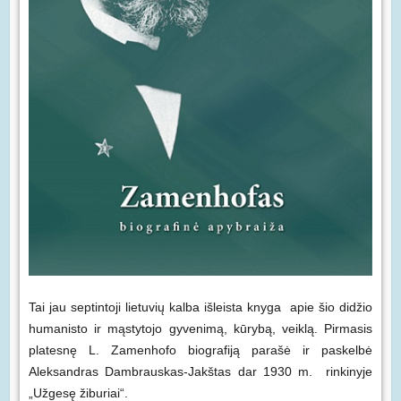
Tai jau septintoji lietuvių kalba išleista knyga apie šio didžio
humanisto ir mąstytojo gyvenimą, kūrybą, veiklą. Pirmasis
platesnę L. Zamenhofo biografiją parašė ir paskelbė
Aleksandras Dambrauskas-Jakštas dar 1930 m. rinkinyje
„Užgesę žiburiai“.