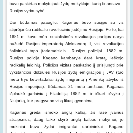
buvo paskirtas mokytojauti žydų mokykloje, kurią finansavo
Rusijos vyriausybė.
Dar būdamas paaugliu, Kaganas buvo susijęs su vis
stiprėjančiu radikaliu revoliuciniu judėjimu Rusijoje. Po to, kai
1881 m. kovo mėn. socialistinės revoliucijos partijos narys
nužudė Rusijos imperatorių Aleksandrą II, visi revoliucijos
šalininkai tapo įtariamaisiais Rusijos policijai. 1882 m.
Rusijos policija Kagano kambaryje darė kratą, ieškojo
radikalių leidinių. Policijos vizitas paskatino jį prisijungti prie
vykstančios didžiulės Rusijos žydų emigracijos į JAV (tuo
metu trys ketvirtadaliai žydų imigrantų į Ameriką atvyko iš
Rusijos imperijos). Būdamas 21 metų amžiaus, Kaganas
išplaukė garlaiviu į Filadelfiją 1882 m. ir iškart išvyko į
Niujorką, kur pragyveno visą likusį gyvenimą.
Kaganas greitai išmoko anglų kalbą. Jis rašė įvairius
straipsnius, daug laiko skyrė anglų kalbos mokymui, jo
mokiniai buvo žydai imigrantai darbininkai. Kagano