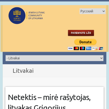
Litvakai
Netektis – mirė rašytojas,
litvakas Grigorijus