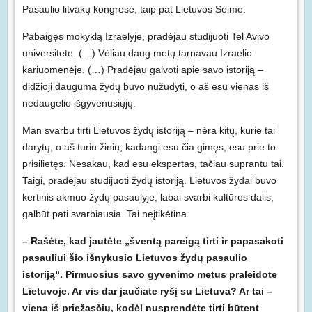
Pasaulio litvakų kongrese, taip pat Lietuvos Seime.
Pabaigęs mokyklą Izraelyje, pradėjau studijuoti Tel Avivo
universitete. (…) Vėliau daug metų tarnavau Izraelio
kariuomenėje. (…) Pradėjau galvoti apie savo istoriją –
didžioji dauguma žydų buvo nužudyti, o aš esu vienas iš
nedaugelio išgyvenusiųjų.
Man svarbu tirti Lietuvos žydų istoriją – nėra kitų, kurie tai
darytų, o aš turiu žinių, kadangi esu čia gimęs, esu prie to
prisilietęs. Nesakau, kad esu ekspertas, tačiau suprantu tai.
Taigi, pradėjau studijuoti žydų istoriją. Lietuvos žydai buvo
kertinis akmuo žydų pasaulyje, labai svarbi kultūros dalis,
galbūt pati svarbiausia. Tai neįtikėtina.
– Rašėte, kad jautėte „šventą pareigą tirti ir papasakoti
pasauliui šio išnykusio Lietuvos žydų pasaulio
istoriją“. Pirmuosius savo gyvenimo metus praleidote
Lietuvoje. Ar vis dar jaučiate ryšį su Lietuva? Ar tai –
viena iš priežasčių, kodėl nusprendėte tirti būtent