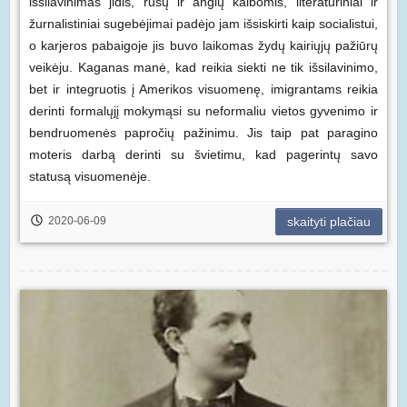
išsilavinimas jidiš, rusų ir anglų kalbomis, literatūriniai ir
žurnalistiniai sugebėjimai padėjo jam išsiskirti kaip socialistui,
o karjeros pabaigoje jis buvo laikomas žydų kairiųjų pažiūrų
veikėju. Kaganas manė, kad reikia siekti ne tik išsilavinimo,
bet ir integruotis į Amerikos visuomenę, imigrantams reikia
derinti formalųjį mokymąsi su neformaliu vietos gyvenimo ir
bendruomenės papročių pažinimu. Jis taip pat paragino
moteris darbą derinti su švietimu, kad pagerintų savo
statusą visuomenėje.
2020-06-09
skaityti plačiau