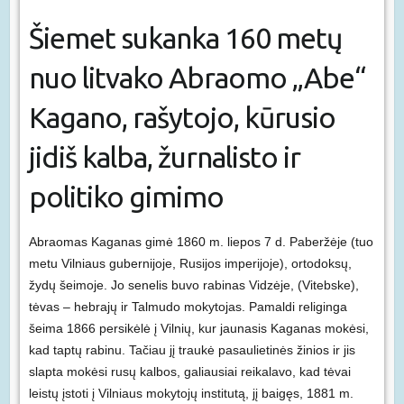
Šiemet sukanka 160 metų
nuo litvako Abraomo „Abe“
Kagano, rašytojo, kūrusio
jidiš kalba, žurnalisto ir
politiko gimimo
Abraomas Kaganas gimė 1860 m. liepos 7 d. Paberžėje (tuo
metu Vilniaus gubernijoje, Rusijos imperijoje), ortodoksų,
žydų šeimoje. Jo senelis buvo rabinas Vidzėje, (Vitebske),
tėvas – hebrajų ir Talmudo mokytojas. Pamaldi religinga
šeima 1866 persikėlė į Vilnių, kur jaunasis Kaganas mokėsi,
kad taptų rabinu. Tačiau jį traukė pasaulietinės žinios ir jis
slapta mokėsi rusų kalbos, galiausiai reikalavo, kad tėvai
leistų įstoti į Vilniaus mokytojų institutą, jį baigęs, 1881 m.