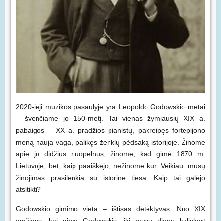
2020-ieji muzikos pasaulyje yra Leopoldo Godowskio metai
– švenčiame jo 150-metį. Tai vienas žymiausių XIX a.
pabaigos – XX a. pradžios pianistų, pakreipęs fortepijono
meną nauja vaga, palikęs ženklų pėdsaką istorijoje. Žinome
apie jo didžius nuopelnus, žinome, kad gimė 1870 m.
Lietuvoje, bet, kaip paaiškėjo, nežinome kur. Veikiau, mūsų
žinojimas prasilenkia su istorine tiesa. Kaip tai galėjo
atsitikti?
Godowskio gimimo vieta – ištisas detektyvas. Nuo XIX
amžiaus, kai gimė Godowskis, iki mūsų dienų keliskart