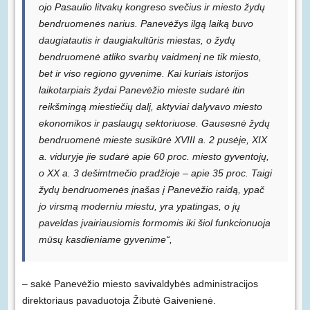
ojo Pasaulio litvakų kongreso svečius ir miesto žydų
bendruomenės narius. Panevėžys ilgą laiką buvo
daugiatautis ir daugiakultūris miestas, o žydų
bendruomenė atliko svarbų vaidmenį ne tik miesto,
bet ir viso regiono gyvenime. Kai kuriais istorijos
laikotarpiais žydai Panevėžio mieste sudarė itin
reikšmingą miestiečių dalį, aktyviai dalyvavo miesto
ekonomikos ir paslaugų sektoriuose. Gausesnė žydų
bendruomenė mieste susikūrė XVIII a. 2 pusėje, XIX
a. viduryje jie sudarė apie 60 proc. miesto gyventojų,
o XX a. 3 dešimtmečio pradžioje – apie 35 proc. Taigi
žydų bendruomenės įnašas į Panevėžio raidą, ypač
jo virsmą moderniu miestu, yra ypatingas, o jų
paveldas įvairiausiomis formomis iki šiol funkcionuoja
mūsų kasdieniame gyvenime“,
– sakė Panevėžio miesto savivaldybės administracijos
direktoriaus pavaduotoja Žibutė Gaivenienė.