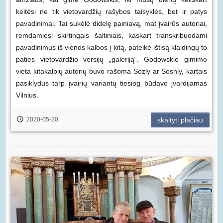
keitėsi ne tik vietovardžių rašybos taisyklės, bet ir patys
pavadinimai. Tai sukėlė didelę painiavą, mat įvairūs autoriai,
remdamiesi skirtingais šaltiniais, kaskart transkribuodami
pavadinimus iš vienos kalbos į kitą, pateikė ištisą klaidingų to
paties vietovardžio versijų „galeriją“. Godowskio gimimo
vieta kitakalbių autorių buvo rašoma Sozly ar Soshly, kartais
pasiklydus tarp įvairių variantų tiesiog būdavo įvardijamas
Vilnius.
2020-05-20
skaityti plačiau