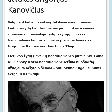
Kanovičius
Vėlų penktadienio vakarą Tel Avive mirė pirmasis
Lietuvosžydų bendruomenės pirmininkas – vienas
žinomiausių pasaulyje žydų rašytojų, litvakas,
Nacionalinės kultūros ir meno premijos laureatas
Grigorijus Kanovičius. Jam buvo
93-eji.
Lietuvos žydų (litvakų) bendruomenės pirmininkė Faina
Kukliansky ir visa bendruomenė reiškia nuoširdžią
užuojautą rašytojo šeimai – sutuoktinei Olgai, sūnums
Sergejui ir Dmitrijui.