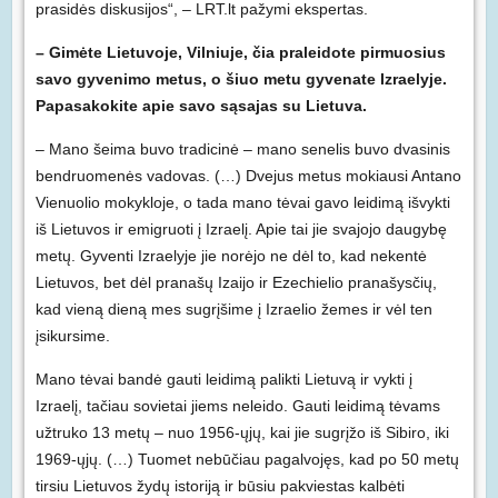
prasidės diskusijos“, – LRT.lt pažymi ekspertas.
– Gimėte Lietuvoje, Vilniuje, čia praleidote pirmuosius
savo gyvenimo metus, o šiuo metu gyvenate Izraelyje.
Papasakokite apie savo sąsajas su Lietuva.
– Mano šeima buvo tradicinė – mano senelis buvo dvasinis
bendruomenės vadovas. (…) Dvejus metus mokiausi Antano
Vienuolio mokykloje, o tada mano tėvai gavo leidimą išvykti
iš Lietuvos ir emigruoti į Izraelį. Apie tai jie svajojo daugybę
metų. Gyventi Izraelyje jie norėjo ne dėl to, kad nekentė
Lietuvos, bet dėl pranašų Izaijo ir Ezechielio pranašysčių,
kad vieną dieną mes sugrįšime į Izraelio žemes ir vėl ten
įsikursime.
Mano tėvai bandė gauti leidimą palikti Lietuvą ir vykti į
Izraelį, tačiau sovietai jiems neleido. Gauti leidimą tėvams
užtruko 13 metų – nuo 1956-ųjų, kai jie sugrįžo iš Sibiro, iki
1969-ųjų. (…) Tuomet nebūčiau pagalvojęs, kad po 50 metų
tirsiu Lietuvos žydų istoriją ir būsiu pakviestas kalbėti