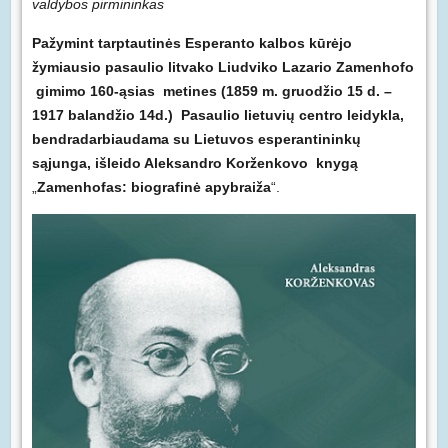
valdybos pirmininkas
Pažymint tarptautinės Esperanto kalbos kūrėjo
žymiausio pasaulio litvako Liudviko Lazario Zamenhofo
gimimo 160-ąsias metines (1859 m. gruodžio 15 d. –
1917 balandžio 14d.) Pasaulio lietuvių centro leidykla,
bendradarbiaudama su Lietuvos esperantininkų
sąjunga, išleido Aleksandro Korženkovo knygą
„
Zamenhofas: biografinė apybraiža
“.