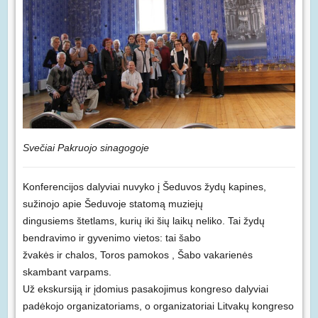
Svečiai Pakruojo sinagogoje
Konferencijos dalyviai nuvyko į Šeduvos žydų kapines,
sužinojo apie Šeduvoje statomą muziejų
dingusiems štetlams, kurių iki šių laikų neliko. Tai žydų
bendravimo ir gyvenimo vietos: tai šabo
žvakės ir chalos, Toros pamokos , Šabo vakarienės
skambant varpams.
Už ekskursiją ir įdomius pasakojimus kongreso dalyviai
padėkojo organizatoriams, o organizatoriai Litvakų kongreso