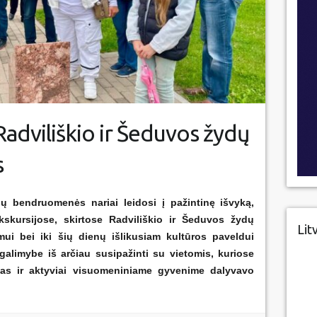
Radviliškio ir Šeduvos žydų
s
ų bendruomenės nariai leidosi į pažintinę išvyką,
skursijose, skirtose Radviliškio ir Šeduvos žydų
Lit
mui bei iki šių dienų išlikusiam kultūros paveldui
galimybe iš arčiau susipažinti su vietomis, kuriose
mas ir aktyviai visuomeniniame gyvenime dalyvavo