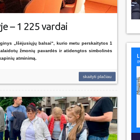
e – 1 225 vardai
inys „Išėjusiųjų balsai“, kurio metu perskaitytos 1
alaidotų žmonių pavardės ir atidengtos simbolinės
kapinių atminimą.
skaityti plačiau