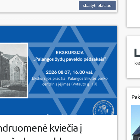
skaityti plačiau
Pak
ndruomenė kviečia į