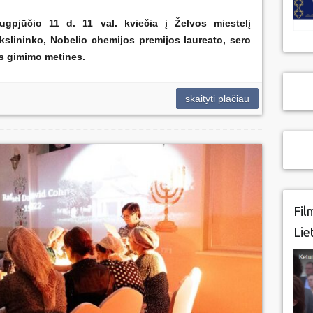
ugpjūčio 11 d. 11 val. kviečia į Želvos miestelį
kslininko, Nobelio chemijos premijos laureato, sero
s gimimo metines.
skaityti plačiau
Fil
Lie