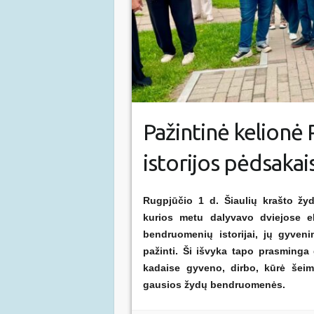
Pažintinė kelionė 
istorijos pėdsakai
Rugpjūčio 1 d. Šiaulių krašto žyd
kurios metu dalyvavo dviejose ek
bendruomenių istorijai, jų gyveni
pažinti. Ši išvyka tapo prasminga 
kadaise gyveno, dirbo, kūrė šei
gausios žydų bendruomenės.