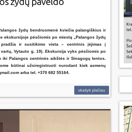
gos žydų paveldo
 Palangos žydų bendruomenė kviečia palangiškius ir
ėje ekskursijoje pėsčiomis po miestą „Palangos žydų
pradžia ir susitikimo vieta – centrinis įėjimas į
 vartų, Vytauto g. 19). Ekskursija vyks pėsčiomis po
 iki Palangos centrinės aikštės ir Sinagogų lentos.
ome būtinai užsiregistruoti nurodant kiek asmenų
mail.com arba tel. +370 682 55164.
skaityti plačiau