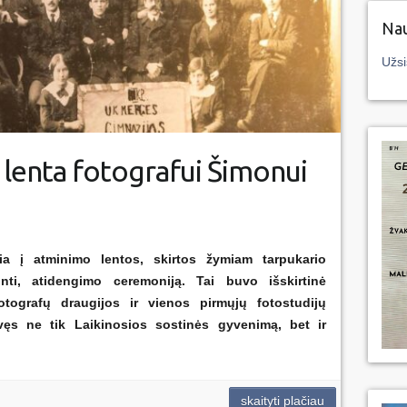
Nau
Užsi
lenta fotografui Šimonui
 į atminimo lentos, skirtos žymiam tarpukario
inti, atidengimo ceremoniją. Tai buvo išskirtinė
tografų draugijos ir vienos pirmųjų fotostudijų
vęs ne tik Laikinosios sostinės gyvenimą, bet ir
skaityti plačiau