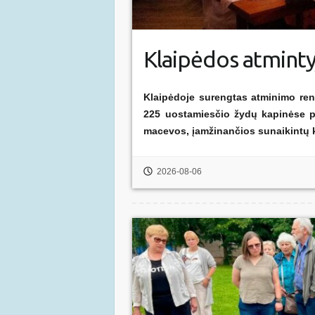
Klaipėdos atmintyj
Klaipėdoje surengtas atminimo reng
225 uostamiesčio žydų kapinėse p
macevos, įamžinančios sunaikintų 
2026-08-06