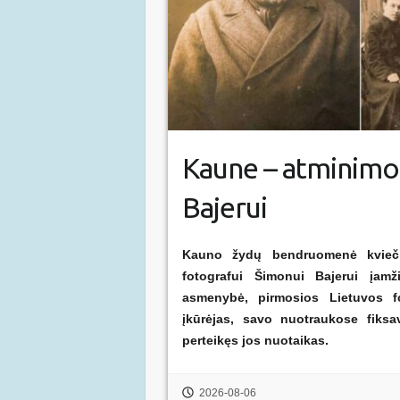
Kaune – atminimo 
Bajerui
Kauno žydų bendruomenė kviečia
fotografui Šimonui Bajerui įamž
asmenybė, pirmosios Lietuvos fo
įkūrėjas, savo nuotraukose fiksa
perteikęs jos nuotaikas.
2026-08-06