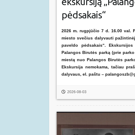
ekskursiją „Palan
pėdsakais“
2026 m. rugpjūčio 7 d. 16.00 val.
miesto svečius dalyvauti pažintin
paveldo pėdsakais“. Ekskursijos 
Palangos Birutės parką (prie parko
miestą nuo Palangos Birutės parko
Ekskursija nemokama, tačiau praš
dalyvaus, el. paštu – palangoszb@g
2026-08-03