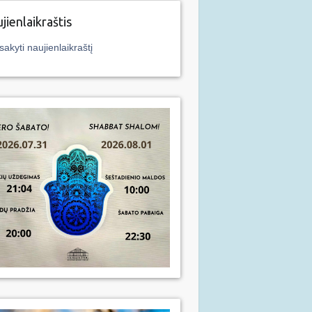
jienlaikraštis
sakyti naujienlaikraštį