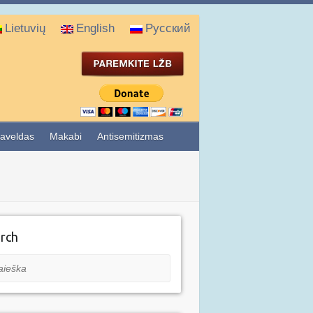
Lietuvių
English
Русский
aveldas
Makabi
Antisemitizmas
rch
eška