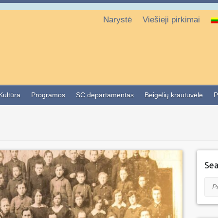
Narystė
Viešieji pirkimai
 Kultūra
Programos
SC departamentas
Beigelių krautuvėlė
P
Sea
Pai