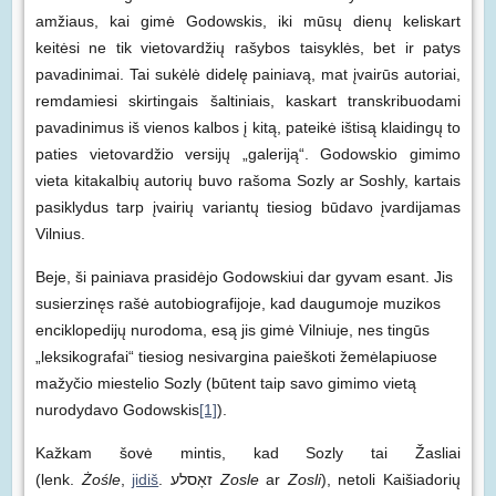
amžiaus, kai gimė Godowskis, iki mūsų dienų keliskart
keitėsi ne tik vietovardžių rašybos taisyklės, bet ir patys
pavadinimai. Tai sukėlė didelę painiavą, mat įvairūs autoriai,
remdamiesi skirtingais šaltiniais, kaskart transkribuodami
pavadinimus iš vienos kalbos į kitą, pateikė ištisą klaidingų to
paties vietovardžio versijų „galeriją“. Godowskio gimimo
vieta kitakalbių autorių buvo rašoma Sozly ar Soshly, kartais
pasiklydus tarp įvairių variantų tiesiog būdavo įvardijamas
Vilnius.
Beje, ši painiava prasidėjo Godowskiui dar gyvam esant. Jis
susierzinęs rašė autobiografijoje, kad daugumoje muzikos
enciklopedijų nurodoma, esą jis gimė Vilniuje, nes tingūs
„leksikografai“ tiesiog nesivargina paieškoti žemėlapiuose
mažyčio miestelio Sozly (būtent taip savo gimimo vietą
nurodydavo Godowskis
[1]
).
Kažkam šovė mintis, kad Sozly tai Žasliai
(lenk.
Żośle
,
jidiš
. זאָסלע‎
Zosle
ar
Zosli
), netoli Kaišiadorių