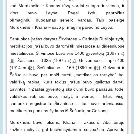
kad Mordkhelio ir Khanos tėvų vardai sutapo: ir vienas, ir
kitas buvo Leyba. Pagal žydų papročius
pirmagimiui duodamas senelio vardas. Taip pasielgė
Mordkhelis ir Khana – savo pirmagimį pavadino Leybu.
Santuokos įrašas darytas Širvintose – Carinėje Rusijoje žydų
metrikacijos įrašai buvo daromi tik miestuose ar didesniuose
miesteliuose. Širvintose buvo virš 1400 gyventojų (1897 m.)
[6]
, Žasliuose – 1325 (1897 m.)
[7]
, Gelvonuose – apie 400
(1914 m.)
[8]
, Šešuoliuose – 169 (1890 m.)
[9]
. Gelvonai ir
Šešuoliai buvo per maži turėti „metrikacijos tarnybą“ bei
valdišką rabiną, kuris tokius įrašus buvo įgaliotas daryti.
Širvintos ir Žasliai gyventojų skaičiumi buvo panašūs, todėl
valdiškas rabinas buvo, matyt, ir vienur, ir kitur. Visgi
santuoka įregistruota Širvintose – tai buvo artimiausias
metrikacijos punktas žydams iš Šešuolių ar Gelvonų.
Mordkhelis buvo felčeris, Khana – akušerė. Abu turėjo
kažkur mokytis, gal besimokydami ir susipažino. Apsivedę