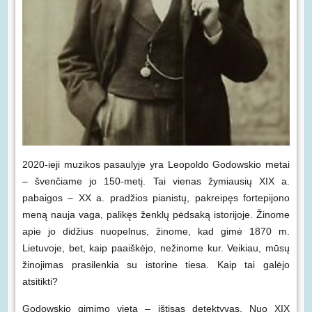
2020-ieji muzikos pasaulyje yra Leopoldo Godowskio metai
– švenčiame jo 150-metį. Tai vienas žymiausių XIX a.
pabaigos – XX a. pradžios pianistų, pakreipęs fortepijono
meną nauja vaga, palikęs ženklų pėdsaką istorijoje. Žinome
apie jo didžius nuopelnus, žinome, kad gimė 1870 m.
Lietuvoje, bet, kaip paaiškėjo, nežinome kur. Veikiau, mūsų
žinojimas prasilenkia su istorine tiesa. Kaip tai galėjo
atsitikti?
Godowskio gimimo vieta – ištisas detektyvas. Nuo XIX