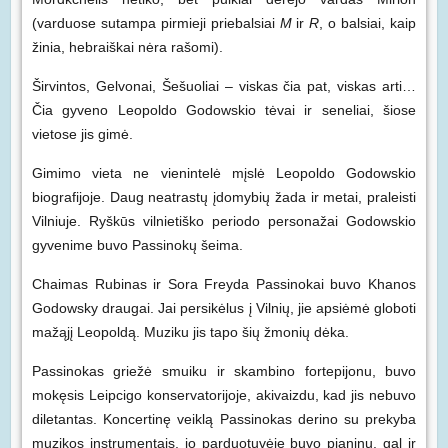
(varduose sutampa pirmieji priebalsiai
M
ir
R
, o balsiai, kaip
žinia, hebraiškai nėra rašomi).
Širvintos, Gelvonai, Šešuoliai – viskas čia pat, viskas arti…
Čia gyveno Leopoldo Godowskio tėvai ir seneliai, šiose
vietose jis gimė.
Gimimo vieta ne vienintelė mįslė Leopoldo Godowskio
biografijoje. Daug neatrastų įdomybių žada ir metai, praleisti
Vilniuje. Ryškūs vilnietiško periodo personažai Godowskio
gyvenime buvo Passinokų šeima.
Chaimas Rubinas ir Sora Freyda Passinokai buvo Khanos
Godowsky draugai. Jai persikėlus į Vilnių, jie apsiėmė globoti
mažąjį Leopoldą. Muziku jis tapo šių žmonių dėka.
Passinokas griežė smuiku ir skambino fortepijonu, buvo
mokęsis Leipcigo konservatorijoje, akivaizdu, kad jis nebuvo
diletantas. Koncertinę veiklą Passinokas derino su prekyba
muzikos instrumentais, jo parduotuvėje buvo pianinų, gal ir