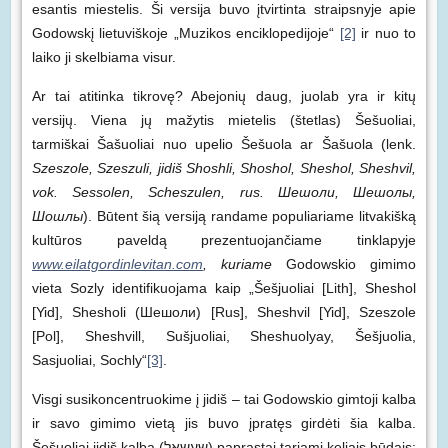
esantis miestelis. Ši versija buvo įtvirtinta straipsnyje apie
Godowskį lietuviškoje „Muzikos enciklopedijoje“
[2]
ir nuo to
laiko ji skelbiama visur.
Ar tai atitinka tikrovę? Abejonių daug, juolab yra ir kitų
versijų. Viena jų mažytis mietelis (štetlas) Šešuoliai,
tarmiškai Šašuoliai nuo upelio Šešuola ar Šašuola (lenk.
Szeszole, Szeszuli, jidiš
Shoshli, Shoshol, Sheshol, Sheshvil,
vok. Sessolen, Scheszulen, rus. Шешоли, Шешолы,
Шошлы
). Būtent šią versiją randame populiariame litvakišką
kultūros paveldą prezentuojančiame tinklapyje
www.eilatgordinlevitan.com
, kuriame
Godowskio gimimo
vieta Sozly identifikuojama kaip „Šešjuoliai [Lith], Sheshol
[Yid], Shesholi (Шешоли) [Rus], Sheshvil [Yid], Szeszole
[Pol], Sheshvill, Sušjuoliai, Sheshuolyay, Šešjuolia,
Sasjuoliai, Sochly“
[3]
.
Visgi susikoncentruokime į jidiš – tai Godowskio gimtoji kalba
ir savo gimimo vietą jis buvo įpratęs girdėti šia kalba.
Šešuoliai jidiš kalba (שעשאָל) paprastai tariami keliais būdais: