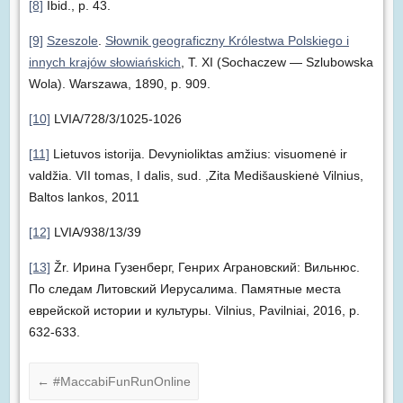
[8]
Ibid., p. 43.
[9]
Szeszole
.
Słownik geograficzny Królestwa Polskiego i
innych krajów słowiańskich
, T. XI (Sochaczew — Szlubowska
Wola). Warszawa, 1890, p. 909.
[10]
LVIA/728/3/1025-1026
[11]
Lietuvos istorija. Devynioliktas amžius: visuomenė ir
valdžia. VII tomas, I dalis, sud. ,Zita Medišauskienė Vilnius,
Baltos lankos, 2011
[12]
LVIA/938/13/39
[13]
Žr. Ирина Гузенберг, Генрих Аграновский: Вильнюс.
По следам Литовский Иерусалима. Памятные места
еврейской истории и культуры. Vilnius, Pavilniai, 2016, p.
632-633.
←
#MaccabiFunRunOnline