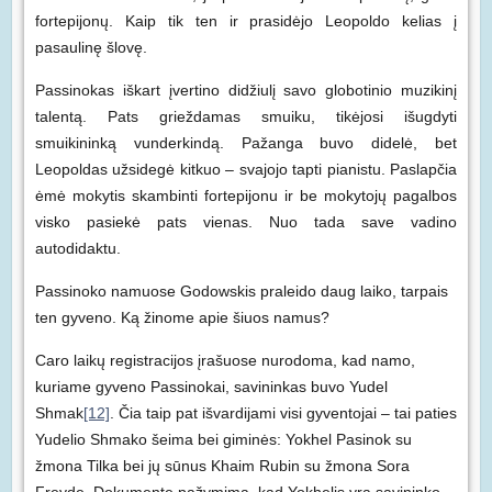
fortepijonų. Kaip tik ten ir prasidėjo Leopoldo kelias į
pasaulinę šlovę.
Passinokas iškart įvertino didžiulį savo globotinio muzikinį
talentą. Pats grieždamas smuiku, tikėjosi išugdyti
smuikininką vunderkindą. Pažanga buvo didelė, bet
Leopoldas užsidegė kitkuo – svajojo tapti pianistu. Paslapčia
ėmė mokytis skambinti fortepijonu ir be mokytojų pagalbos
visko pasiekė pats vienas. Nuo tada save vadino
autodidaktu.
Passinoko namuose Godowskis praleido daug laiko, tarpais
ten gyveno. Ką žinome apie šiuos namus?
Caro laikų registracijos įrašuose nurodoma, kad namo,
kuriame gyveno Passinokai, savininkas buvo Yudel
Shmak
[12]
. Čia taip pat išvardijami visi gyventojai – tai paties
Yudelio Shmako šeima bei giminės: Yokhel Pasinok su
žmona Tilka bei jų sūnus Khaim Rubin su žmona Sora
Freyde. Dokumente pažymima, kad Yokhelis yra savininko