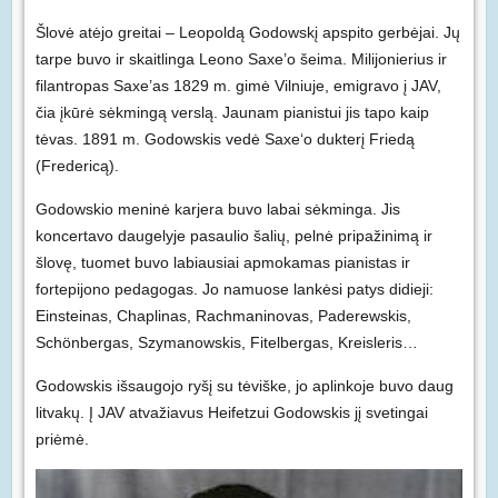
Šlovė atėjo greitai – Leopoldą Godowskį apspito gerbėjai. Jų
tarpe buvo ir skaitlinga Leono Saxe’o šeima. Milijonierius ir
filantropas Saxe’as 1829 m. gimė Vilniuje, emigravo į JAV,
čia įkūrė sėkmingą verslą. Jaunam pianistui jis tapo kaip
tėvas. 1891 m. Godowskis vedė Saxe‘o dukterį Friedą
(Fredericą).
Godowskio meninė karjera buvo labai sėkminga. Jis
koncertavo daugelyje pasaulio šalių, pelnė pripažinimą ir
šlovę, tuomet buvo labiausiai apmokamas pianistas ir
fortepijono pedagogas. Jo namuose lankėsi patys didieji:
Einsteinas, Chaplinas, Rachmaninovas, Paderewskis,
Schönbergas, Szymanowskis, Fitelbergas, Kreisleris…
Godowskis išsaugojo ryšį su tėviške, jo aplinkoje buvo daug
litvakų. Į JAV atvažiavus Heifetzui Godowskis jį svetingai
priėmė.