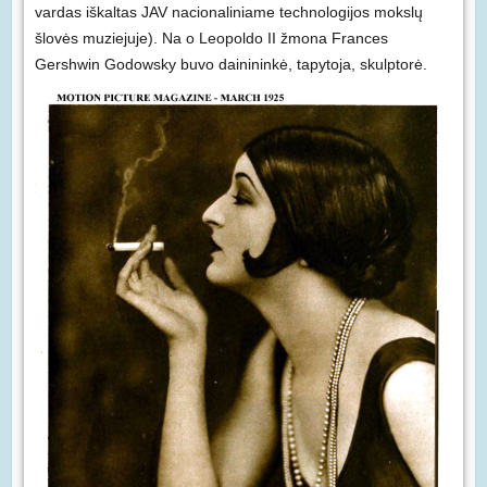
vardas iškaltas JAV nacionaliniame technologijos mokslų
šlovės muziejuje). Na o Leopoldo II žmona Frances
Gershwin Godowsky buvo dainininkė, tapytoja, skulptorė.