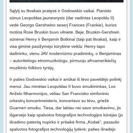
Sąlytį su litvakais pratęsė ir Godowskio vaikai. Pianisto
sūnus Leopoldas jaunesnysis (dar vadintas Leopoldu II)
vedė Georgo Gershwino seserį Frances (Frankie), kurios
motina Rose Bruskin buvo vilnietė. Beje, Bruskin-Gershwin
sūnėnai Henry ir Benjamin Botkinai (taip pat litvakai), kaip ir
visa giminė pasižymėjo kūrybine veikla: Henry tapo
dailininku, vienu JAV modernizmo pradininkų, o Benjaminas
– autoritetingu etnomuzikologu, pirmuoju afroamerikiečių
muzikinio folkloro tyrėjų.
Ir paties Godowskio vaikai ir anūkai iš tėvo paveldėjo polinkį
menui. Jau minėtas Leopoldas II buvo smuikininkas, Los
Anželo filharmonijos, vėliau San Francisko simfoninio
orkestrų koncertmeisteris, koncertavo su tėvu, griežė
Guarneri smuiku. Tiesa, dar labiau nei savo smuikavimu, jis
išgarsėjo kaip spalvotos fotografijos technologijos kūrėjas (jo
išradimo patentą nupirko ir pritaikė firma „Kodak“, pasaulio
spalvotos fotografijos technologijų lyderė; paties išradėjo