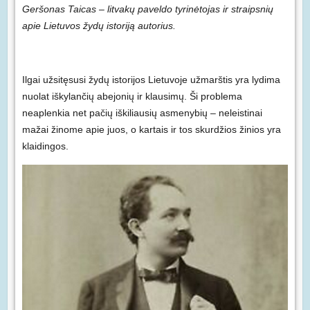
Geršonas Taicas – litvakų paveldo tyrinėtojas ir straipsnių
apie Lietuvos žydų istoriją autorius.
Ilgai užsitęsusi žydų istorijos Lietuvoje užmarštis yra lydima
nuolat iškylančių abejonių ir klausimų. Ši problema
neaplenkia net pačių iškiliausių asmenybių – neleistinai
mažai žinome apie juos, o kartais ir tos skurdžios žinios yra
klaidingos.