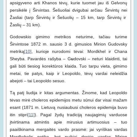
apsigyveno arti Khanos tėvų, kurie tuomet jau iš Gelvonų
persikėlė į Širvintas. Šešuoliai dvigubai arčiau Širvintų nei
Žasliai (tarp Širvintų ir Šešuolių – 15 km, tarp Širvintų ir
Žaslių – 31 km).
Godowskio gimimo metrikos neturime, tačiau turime
Širvintose 1872 m. sausio 3 d. gimusios Mirion Gudovsky
metriką
[10]
, kurioje nurodomi tėvai: Mordkhel ir Chana
Sheyba. Pavardės rašyba – G
u
dovski – neturi klaidinti, tai
gali būti tiesiog korektūros klaida. Tuo tarpu vieta, gimimo
metai, tie patys, kaip ir Leopoldo, tėvų vardai neleidžia
abejoti – tai Leopoldo sesuo.
Tą patį liudija ir kitas argumentas. Žinome, kad Leopoldo
tėvas mirė choleros epidemijos metu sūnui dar visai mažam
esant (1871 m. Lietuvą nusiaubusi choleros epidemija buvo
itin stipri
[11]
). Pagal žydų tradiciją naujagimių varduose
įtvirtinama atmintis apie mirusius artimuosius – tuo
paaiškinama mergaitės vardo prasmė: jai vyriškas vardas
Mordkchelis netiko, bet puikiai derėjo vardas Mirion