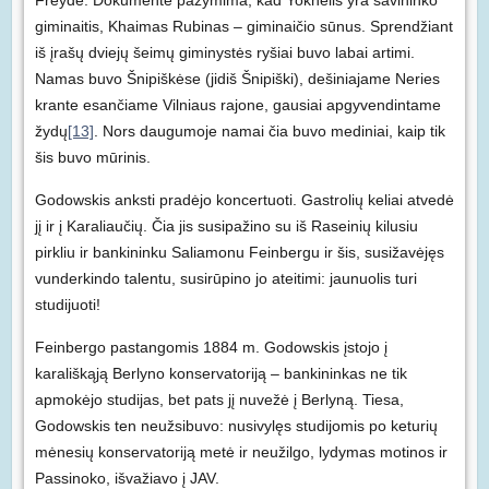
giminaitis, Khaimas Rubinas – giminaičio sūnus. Sprendžiant
iš įrašų dviejų šeimų giminystės ryšiai buvo labai artimi.
Namas buvo Šnipiškėse (jidiš Šnipiški), dešiniajame Neries
krante esančiame Vilniaus rajone, gausiai apgyvendintame
žydų
[13]
. Nors daugumoje namai čia buvo mediniai, kaip tik
šis buvo mūrinis.
Godowskis anksti pradėjo koncertuoti. Gastrolių keliai atvedė
jį ir į Karaliaučių. Čia jis susipažino su iš Raseinių kilusiu
pirkliu ir bankininku Saliamonu Feinbergu ir šis, susižavėjęs
vunderkindo talentu, susirūpino jo ateitimi: jaunuolis turi
studijuoti!
Feinbergo pastangomis 1884 m. Godowskis įstojo į
karališkąją Berlyno konservatoriją – bankininkas ne tik
apmokėjo studijas, bet pats jį nuvežė į Berlyną. Tiesa,
Godowskis ten neužsibuvo: nusivylęs studijomis po keturių
mėnesių konservatoriją metė ir neužilgo, lydymas motinos ir
Passinoko, išvažiavo į JAV.