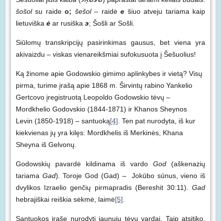
šošol
su raide
o;
šešol –
raidė
e
šiuo atveju tariama kaip
lietuviška
ė
ar rusiška
э
; Šošli ar Sošli.
Siūlomų transkripcijų pasirinkimas gausus, bet viena yra
akivaizdu – viskas vienareikšmiai sufokusuota į Šešuolius!
Ką žinome apie Godowskio gimimo aplinkybes ir vietą? Visų
pirma, turime įrašą apie 1868 m. Širvintų rabino Yankelio
Gertcovo įregistruotą Leopoldo Godowskio tėvų –
Mordkhelio Godovskio (1844-1871) ir Khanos Sheynos
Levin (1850-1918) – santuoką
[4]
. Ten pat nurodyta, iš kur
kiekvienas jų yra kilęs: Mordkhelis iš Merkinės, Khana
Sheyna iš Gelvonų.
Godowskių pavardė kildinama iš vardo
God
(aškenazių
tariama
Gad
). Toroje God (Gad) – Jokūbo sūnus, vieno iš
dvylikos Izraelio genčių pirmapradis (Bereshit 30:11).
Gad
hebrajiškai reiškia sėkmė, laimė
[5]
.
Santuokos įraše nurodyti jaunųjų tėvų vardai. Taip atsitiko,