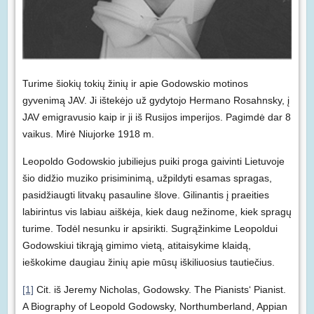
Turime šiokių tokių žinių ir apie Godowskio motinos
gyvenimą JAV. Ji ištekėjo už gydytojo Hermano Rosahnsky, į
JAV emigravusio kaip ir ji iš Rusijos imperijos. Pagimdė dar 8
vaikus. Mirė Niujorke 1918 m.
Leopoldo Godowskio jubiliejus puiki proga gaivinti Lietuvoje
šio didžio muziko prisiminimą, užpildyti esamas spragas,
pasidžiaugti litvakų pasauline šlove. Gilinantis į praeities
labirintus vis labiau aiškėja, kiek daug nežinome, kiek spragų
turime. Todėl nesunku ir apsirikti. Sugrąžinkime Leopoldui
Godowskiui tikrąją gimimo vietą, atitaisykime klaidą,
ieškokime daugiau žinių apie mūsų iškiliuosius tautiečius.
[1]
Cit. iš Jeremy Nicholas, Godowsky. The Pianists‘ Pianist.
A Biography of Leopold Godowsky, Northumberland, Appian