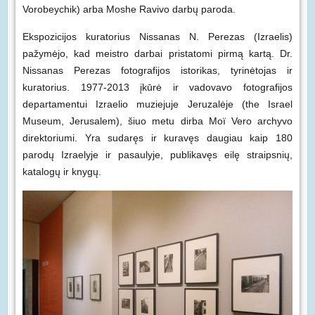
Vorobeychik) arba Moshe Ravivo darbų paroda.
Ekspozicijos kuratorius Nissanas N. Perezas (Izraelis)
pažymėjo, kad meistro darbai pristatomi pirmą kartą. Dr.
Nissanas Perezas fotografijos istorikas, tyrinėtojas ir
kuratorius. 1977-2013 įkūrė ir vadovavo fotografijos
departamentui Izraelio muziejuje Jeruzalėje (the Israel
Museum, Jerusalem), šiuo metu dirba Moï Vero archyvo
direktoriumi. Yra sudaręs ir kuravęs daugiau kaip 180
parodų Izraelyje ir pasaulyje, publikavęs eilę straipsnių,
katalogų ir knygų.