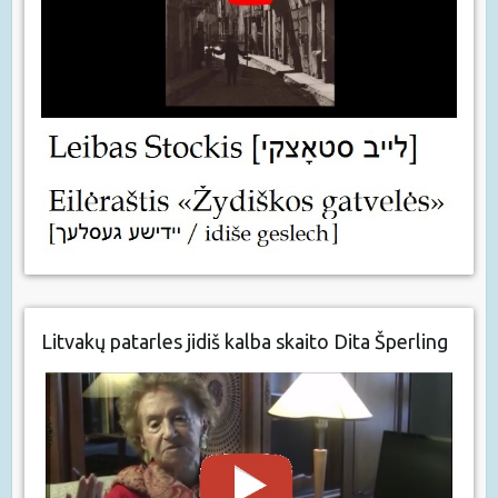
Litvakų patarles jidiš kalba skaito Dita Šperling