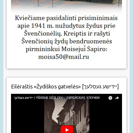
Eilėraštis «Žydiškos gatvelės» [יידישע געסלעך]