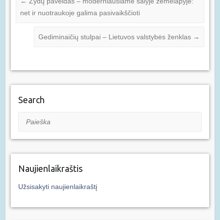
←
Žydų paveldas – moderniausiame šalyje žemėlapyje:
net ir nuotraukoje galima pasivaikščioti
Gediminaičių stulpai – Lietuvos valstybės ženklas
→
Search
Paieška
Naujienlaikraštis
Užsisakyti naujienlaikraštį