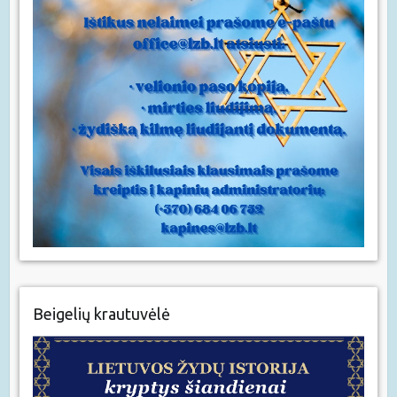
Beigelių krautuvėlė