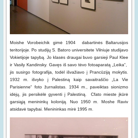
Moishe Vorobeichik gimė 1904 dabartinės Baltarusijos
teritorijoje. Po studijų S. Batoro universitete Vilniuje studijavo
Vokietijoje tapybą. Jo klasės draugai buvo garsieji Paul Klee
ir Vasily Kandinsky. Gavęs iš savo tėvo fotoaparatą „Leika“,
jis susirgo fotografija, todėl išvažiavo į Prancūziją mokytis.
1932 m. išvyko į Palestiną kaip savaitraščio „La Vie
Parisienne“ foto žurnalistas. 1934 m., paveiktas sionizmo
idėjų, jis persikėlė gyventi į Palestiną. Cfato mieste įkūrė
garsiąją menininkų koloniją. Nuo 1950 m. Moshe Raviv
atsidavė tapybai. Menininkas mirė 1995 m.