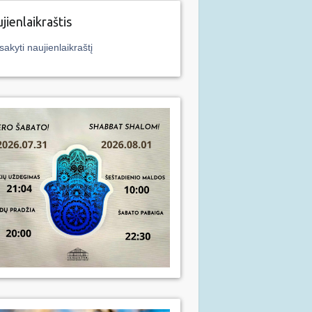
jienlaikraštis
sakyti naujienlaikraštį