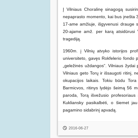
Į Vilniaus Choralinę sinagogą susir
nepaprasto momento, kai bus įnešta 3
17-ame amžiuje, išgyvenusi drauge s
20-ajame amž. per karą atsidūrusi 
tragediją.
1960m. į Vilnių atvyko istorijos prof
universiteto, gavęs Rokfelerio fondo
„geležinės uždangos“. Vilniaus žydai p
Vilniaus geto Torų ir išsaugoti ritinį, 
okupacijos laikais. Tokiu būdu Tor
Barmicvos, ritinys lydėjo šeimą 56 me
paroda, Torą išvežusio profesoriaus
Kukliansky pasikalbėti, o šiemet j
pagamino sidabrinį apvadą.
2016-06-27