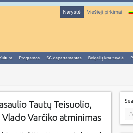
Narystė
Viešieji pirkimai
 Kultūra
Programos
SC departamentas
Beigelių krautuvėlė
P
Sea
saulio Tautų Teisuolio,
Pai
 Vlado Varčiko atminimas