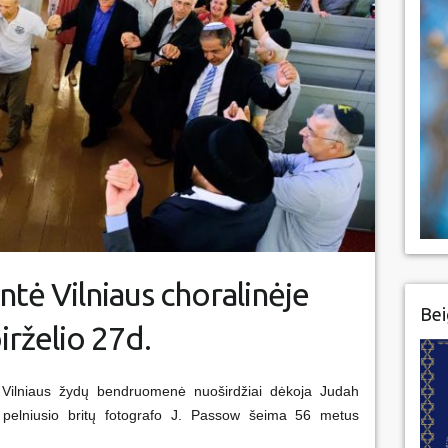
tė Vilniaus choralinėje
Bei
irželio 27d.
vą Vilniaus žydų bendruomenė nuoširdžiai dėkoja Judah
 pelniusio britų fotografo J. Passow šeima 56 metus