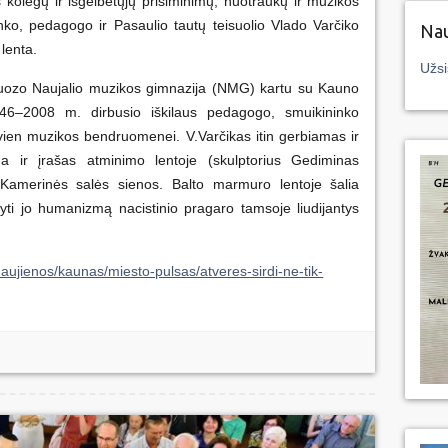
 kolegų ir išgelbėtųjų prisiminimų, nuotraukų ir muzikos
nko, pedagogo ir Pasaulio tautų teisuolio Vlado Varčiko
Nau
 lenta.
Užsi
uozo Naujalio muzikos gimnazija (NMG) kartu su Kauno
6–2008 m. dirbusio iškilaus pedagogo, smuikininko
ien muzikos bendruomenei. V.Varčikas itin gerbiamas ir
a ir įrašas atminimo lentoje (skulptorius Gediminas
Kamerinės salės sienos. Balto marmuro lentoje šalia
ti jo humanizmą nacistinio pragaro tamsoje liudijantys
/naujienos/kaunas/miesto-pulsas/atveres-sirdi-ne-tik-