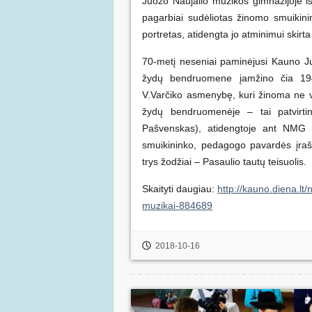
Juozo Naujalio muzikos gimnazijoje iš
pagarbiai sudėliotas žinomo smuikini
portretas, atidengta jo atminimui skirta
70-metį neseniai paminėjusi Kauno J
žydų bendruomene įamžino čia 194
V.Varčiko asmenybę, kuri žinoma ne v
žydų bendruomenėje – tai patvirtin
Pašvenskas), atidengtoje ant NMG 
smuikininko, pedagogo pavardės įrašy
trys žodžiai – Pasaulio tautų teisuolis.
Skaityti daugiau:
http://kauno.diena.lt
muzikai-884689
2018-10-16