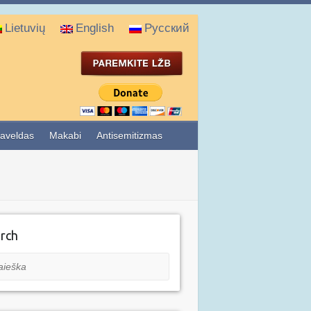
Lietuvių
English
Русский
aveldas
Makabi
Antisemitizmas
rch
eška