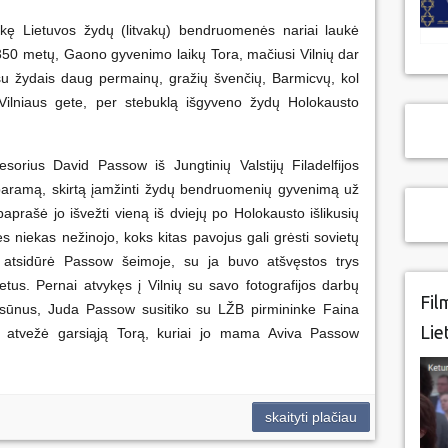
inkę Lietuvos žydų (litvakų) bendruomenės nariai laukė
50 metų, Gaono gyvenimo laikų Tora, mačiusi Vilnių dar
u žydais daug permainų, gražių švenčių, Barmicvų, kol
Vilniaus gete, per stebuklą išgyveno žydų Holokausto
esorius David Passow iš Jungtinių Valstijų Filadelfijos
 paramą, skirtą įamžinti žydų bendruomenių gyvenimą už
aprašė jo išvežti vieną iš dviejų po Holokausto išlikusių
nes niekas nežinojo, koks kitas pavojus gali grėsti sovietų
a atsidūrė Passow šeimoje, su ja buvo atšvęstos trys
tus. Pernai atvykęs į Vilnių su savo fotografijos darbų
Fil
 sūnus, Juda Passow susitiko su LŽB pirmininke Faina
Lie
au atvežė garsiąją Torą, kuriai jo mama Aviva Passow
skaityti plačiau