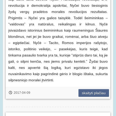
revoliucija ir demokratija apskritai, Nyčei buvo tiesioginis
žydų vergų pradėtos moralės revoliucijos rezultatas.
Prigimtis – Nyčei yra galios taisyklė. Todėl šeimininkas –
“valdovas” yra natūralus, reikalingas ir kilnus. Nyčė
įsivaizdavo istorinius šeimininkus kaip raumeningus Šiaurės
blondinus, net jei jie buvo graikai, romėnai, arba šiuo atveju
– egiptiečiai. Nyčė – Tacito, Romos imperijos rašytojo,
istoriko, politinio veikėjo, – pasekėjas, kuris teigė, kad
tinkama pasaulio tvarka yra ta, kurioje “stiprūs daro tai, ką jie
gali, o silpni kenčia, nes jiems privalu kentėti.” Žydai buvo
kalti, nes apvertė šią logiką, kuri egzistavo iki jėgos
nuvainikavimo kaip pagrindinė gėrio ir blogio ištaka, sukurta
silpnesniojo moralei įtvirtinti.
2017-04-09
skaityti plačiau