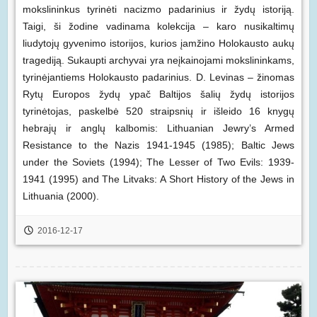
mokslininkus tyrinėti nacizmo padarinius ir žydų istoriją.
Taigi, ši žodine vadinama kolekcija – karo nusikaltimų
liudytojų gyvenimo istorijos, kurios įamžino Holokausto aukų
tragediją. Sukaupti archyvai yra neįkainojami mokslininkams,
tyrinėjantiems Holokausto padarinius. D. Levinas – žinomas
Rytų Europos žydų ypač Baltijos šalių žydų istorijos
tyrinėtojas, paskelbė 520 straipsnių ir išleido 16 knygų
hebrajų ir anglų kalbomis: Lithuanian Jewry’s Armed
Resistance to the Nazis 1941-1945 (1985); Baltic Jews
under the Soviets (1994); The Lesser of Two Evils: 1939-
1941 (1995) and The Litvaks: A Short History of the Jews in
Lithuania (2000).
2016-12-17