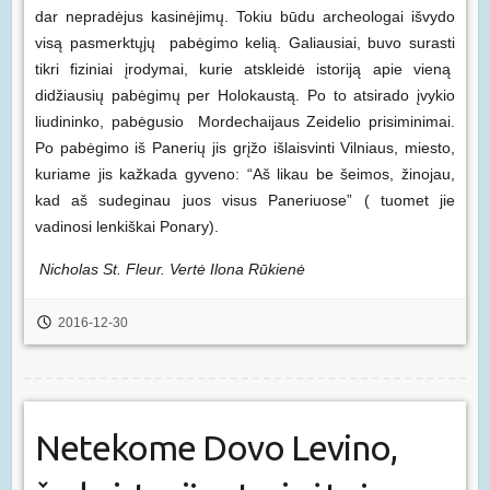
dar nepradėjus kasinėjimų. Tokiu būdu archeologai išvydo
visą pasmerktųjų pabėgimo kelią. Galiausiai, buvo surasti
tikri fiziniai įrodymai, kurie atskleidė istoriją apie vieną
didžiausių pabėgimų per Holokaustą. Po to atsirado įvykio
liudininko, pabėgusio Mordechaijaus Zeidelio prisiminimai.
Po pabėgimo iš Panerių jis grįžo išlaisvinti Vilniaus, miesto,
kuriame jis kažkada gyveno: “Aš likau be šeimos, žinojau,
kad aš sudeginau juos visus Paneriuose” ( tuomet jie
vadinosi lenkiškai Ponary).
Nicholas St. Fleur. Vertė Ilona Rūkienė
2016-12-30
Netekome Dovo Levino,