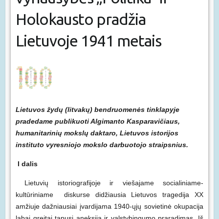
Holokausto pradžia
Lietuvoje 1941 metais
Lietuvos žydų (litvakų) bendruomenės tinklapyje
pradedame publikuoti Algimanto Kasparavičiaus,
humanitarinių mokslų daktaro, Lietuvos istorijos
instituto vyresniojo mokslo darbuotojo straipsnius.
I dalis
Lietuvių istoriografijoje ir viešajame socialiniame-
kultūriniame diskurse didžiausia Lietuvos tragedija XX
amžiuje dažniausiai įvardijama 1940-ųjų sovietinė okupacija
labai greitai tapusi aneksija ir valstybingumo praradimas. Iš