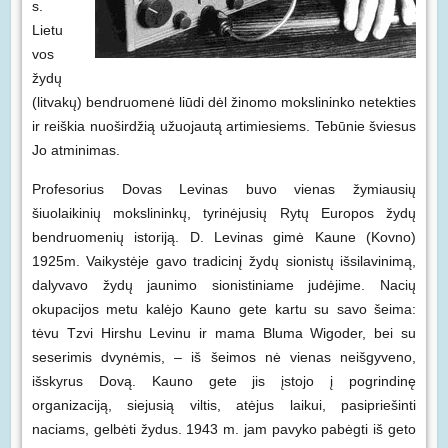
s.
Lietu
vos
žydų
(litvakų) bendruomenė liūdi dėl žinomo mokslininko netekties
ir reiškia nuoširdžią užuojautą artimiesiems. Tebūnie šviesus
Jo atminimas.
Profesorius Dovas Levinas buvo vienas žymiausių
šiuolaikinių mokslininkų, tyrinėjusių Rytų Europos žydų
bendruomenių istoriją. D. Levinas gimė Kaune (Kovno)
1925m. Vaikystėje gavo tradicinį žydų sionistų išsilavinimą,
dalyvavo žydų jaunimo sionistiniame judėjime. Nacių
okupacijos metu kalėjo Kauno gete kartu su savo šeima:
tėvu Tzvi Hirshu Levinu ir mama Bluma Wigoder, bei su
seserimis dvynėmis, – iš šeimos nė vienas neišgyveno,
išskyrus Dovą. Kauno gete jis įstojo į pogrindinę
organizaciją, siejusią viltis, atėjus laikui, pasipriešinti
naciams, gelbėti žydus. 1943 m. jam pavyko pabėgti iš geto