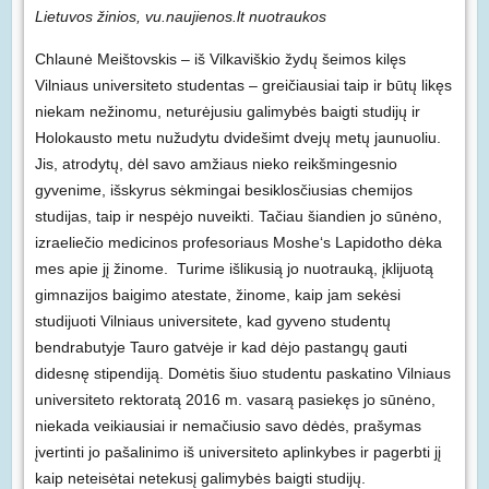
Lietuvos žinios, vu.naujienos.lt nuotraukos
Chlaunė Meištovskis – iš Vilkaviškio žydų šeimos kilęs
Vilniaus universiteto studentas – greičiausiai taip ir būtų likęs
niekam nežinomu, neturėjusiu galimybės baigti studijų ir
Holokausto metu nužudytu dvidešimt dvejų metų jaunuoliu.
Jis, atrodytų, dėl savo amžiaus nieko reikšmingesnio
gyvenime, išskyrus sėkmingai besiklosčiusias chemijos
studijas, taip ir nespėjo nuveikti. Tačiau šiandien jo sūnėno,
izraeliečio medicinos profesoriaus Moshe‘s Lapidotho dėka
mes apie jį žinome. Turime išlikusią jo nuotrauką, įklijuotą
gimnazijos baigimo atestate, žinome, kaip jam sekėsi
studijuoti Vilniaus universitete, kad gyveno studentų
bendrabutyje Tauro gatvėje ir kad dėjo pastangų gauti
didesnę stipendiją. Domėtis šiuo studentu paskatino Vilniaus
universiteto rektoratą 2016 m. vasarą pasiekęs jo sūnėno,
niekada veikiausiai ir nemačiusio savo dėdės, prašymas
įvertinti jo pašalinimo iš universiteto aplinkybes ir pagerbti jį
kaip neteisėtai netekusį galimybės baigti studijų.