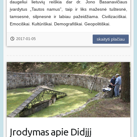
daugeliui lietuvių reiškia dar dr. Jono Basanavičiaus
įvardytus „Tautos namus”, taip ir liks mažesnė tuštesnė,
tamsesnė, silpnesnė ir labiau pažeidžiama. Civilizaciškai.
Emociškai. Kultūriškai. Demografiškai. Geopolitiškai.
2017-01-05
skaityti plačiau
Įrodymas apie Didįjį