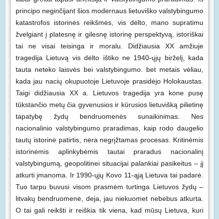
principo neginčijant šios modernaus lietuviško valstybingumo
katastrofos istorinės reikšmės, vis dėlto, mano supratimu
žvelgiant į platesnę ir gilesnę istorinę perspektyvą, istoriškai
tai ne visai teisinga ir moralu. Didžiausia XX amžiuje
tragedija Lietuvą vis dėlto ištiko ne 1940-ųjų birželį, kada
tauta neteko laisvės bei valstybingumo. bet metais vėliau,
kada jau nacių okupuotoje Lietuvoje prasidėjo Holokaustas.
Taigi didžiausia XX a. Lietuvos tragedija yra kone pusę
tūkstančio metų čia gyvenusios ir kūrusios lietuvišką pilietinę
tapatybę žydų bendruomenės sunaikinimas. Nes
nacionalinio valstybingumo praradimas, kaip rodo daugelio
tautų istorinė patirtis, nėra negrįžtamas procesas. Kritinėmis
istorinėmis aplinkybėmis tautai praradus nacionalinį
valstybingumą, geopolitinei situacijai palankiai pasikeitus – jį
atkurti įmanoma. Ir 1990-ųjų Kovo 11-ąją Lietuva tai padarė.
Tuo tarpu buvusi visom prasmėm turtinga Lietuvos žydų –
litvakų bendruomenė, deja, jau niekuomet nebebus atkurta.
O tai gali reikšti ir reiškia tik viena, kad mūsų Lietuva, kuri