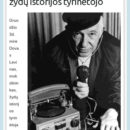
žydų istorijos tyrinėtojo
Gruo
džio
3d.
mirė
Dova
s
Levi
nas,
mok
slinin
kas,
žydų
istorij
os
tyrin
ėtoja