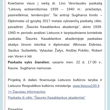
Kviečiame visus į viešą dr. Lino Venclausko paskaitą
“Lietuvių antisemitizmas 1939 – 1940 m.: priežastys,
pasireiškimai, tendencijos”. Tai antroji Sugiharos fondo –
Diplomatai už gyvybę 2017 metais vyksiančių paskaitų ciklo,
pavadinto „Šiaurės Kasablankos akademija“, skirto 1939-
1940 m periodo analizei Lietuvos ir tarptautiniame kontekste
paskaita. Šiaurės Kasablankos akademijoje paskaitas
skaitys žinomi istorikai ir diplomatai: Alfonsas Eidintas,
Saulius Sužiedėlis, Vytautas Žalys, Andžej Pukšto, Robert
van Voren ir kiti.
Paskaita vyks šiandien
, vasario men. 22 d, 17.00 v.,
Kaune, Sugiharos namuose.
Projektą iš dalies finansuoja Lietuvos kultūros taryba ir
Lietuvos Respublikos kultūros ministerija:
www.lietuva100.lt
>> Daugiau informacijos
Paskaita iš ciklo “Šiaurės Kasablankos akademija”
Pagarbiai,