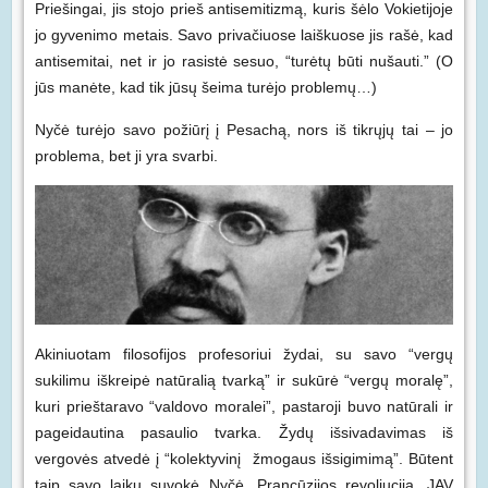
Priešingai, jis stojo prieš antisemitizmą, kuris šėlo Vokietijoje
jo gyvenimo metais. Savo privačiuose laiškuose jis rašė, kad
antisemitai, net ir jo rasistė sesuo, “turėtų būti nušauti.” (O
jūs manėte, kad tik jūsų šeima turėjo problemų…)
Nyčė turėjo savo požiūrį į Pesachą, nors iš tikrųjų tai – jo
problema, bet ji yra svarbi.
Akiniuotam filosofijos profesoriui žydai, su savo “vergų
sukilimu iškreipė natūralią tvarką” ir sukūrė “vergų moralę”,
kuri prieštaravo “valdovo moralei”, pastaroji buvo natūrali ir
pageidautina pasaulio tvarka. Žydų išsivadavimas iš
vergovės atvedė į “kolektyvinį žmogaus išsigimimą”. Būtent
taip savo laiku suvokė Nyčė. Prancūzijos revoliucija, JAV