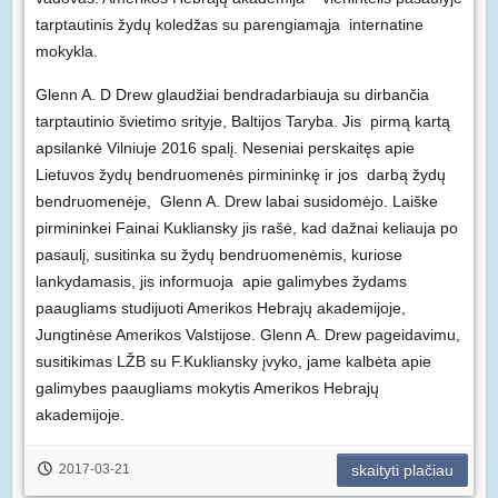
tarptautinis žydų koledžas su parengiamąja internatine
mokykla.
Glenn A. D Drew glaudžiai bendradarbiauja su dirbančia
tarptautinio švietimo srityje, Baltijos Taryba. Jis pirmą kartą
apsilankė Vilniuje 2016 spalį. Neseniai perskaitęs apie
Lietuvos žydų bendruomenės pirmininkę ir jos darbą žydų
bendruomenėje, Glenn A. Drew labai susidomėjo. Laiške
pirmininkei Fainai Kukliansky jis rašė, kad dažnai keliauja po
pasaulį, susitinka su žydų bendruomenėmis, kuriose
lankydamasis, jis informuoja apie galimybes žydams
paaugliams studijuoti Amerikos Hebrajų akademijoje,
Jungtinėse Amerikos Valstijose. Glenn A. Drew pageidavimu,
susitikimas LŽB su F.Kukliansky įvyko, jame kalbėta apie
galimybes paaugliams mokytis Amerikos Hebrajų
akademijoje.
2017-03-21
skaityti plačiau