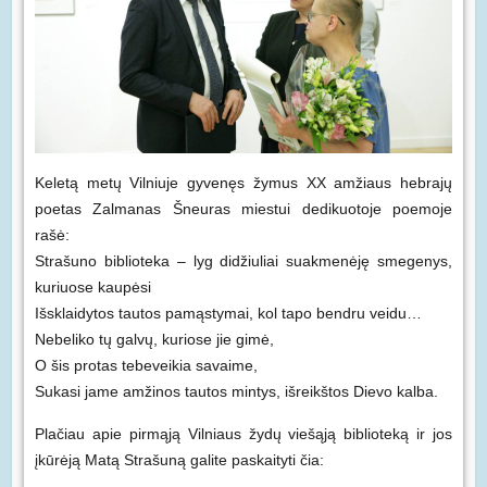
Keletą metų Vilniuje gyvenęs žymus XX amžiaus hebrajų
poetas Zalmanas Šneuras miestui dedikuotoje poemoje
rašė:
Strašuno biblioteka – lyg didžiuliai suakmenėję smegenys,
kuriuose kaupėsi
Išsklaidytos tautos pamąstymai, kol tapo bendru veidu…
Nebeliko tų galvų, kuriose jie gimė,
O šis protas tebeveikia savaime,
Sukasi jame amžinos tautos mintys, išreikštos Dievo kalba.
Plačiau apie pirmąją Vilniaus žydų viešąją biblioteką ir jos
įkūrėją Matą Strašuną galite paskaityti čia: