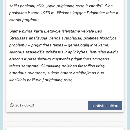
šešių paskaitų ciklą „Apie prigimtinę teisę ir istoriją“. Šios
paskaitos ir tapo 1953 m. išleistos knygos Prigimtinė teisė ir
istorija pagrindu.
Šiame pirmą kartą Lietuvoje išleistame veikale Leo
Straussas analizuoja vienos svarbiausių politinės filosofijos
problemų – prigimtinės teisės – genealogiją ir reikšmę.
Autorius atskleidžia priežastis ir aplinkybes, lėmusias įvairių
epochų ir pasaulėžiūrų mąstytojų prigimtinės žmogaus
teisės sampratą. Šiuolaikinę politinės filosofijos krizę,
autoriaus nuomone, sukėlė būtent atsiribojimas nuo
klasikinio požiūrio į prigimtinę teisę.
2017-05-13
skaityti plačiau