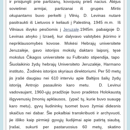
ir prisijungti prie partizanų, kovojusių prieš nacius. Atėjus
sovietinei armijai, partizanai iš grupės
Mirtis
okupantams
buvo perkelti į Vilnių. D. Levinas nutarė
pasitraukti iš Lietuvos ir keliauti į Palestiną. 1945 m.m. Iš
Vilniaus išvyko pėsčiomis į
Jeruzalę
.1945m. pabaigoje D.
Levinas atvyko į Izraelį, kur dalyvavo valstybės įkūrimo ir
nepriklausomybės kovose. Mokėsi Hebrajų universitete
Jeruzalėje, gavo istorijos mokslų daktaro laipsnį, tęsė
mokslus Čikagos universitete su Fulbraito stipendija, tapo
Šiuolaikinio žydų hebrajų Universiteto Jeruzalėje, Harmano
instituto, Žodinės istorijos skyriaus direktoriumi. Per 50 metų
jis įrašė daugiau nei 610 interviu apie Baltijos šalių žydų
istoriją Antrojo pasaulinio karo metu. D. Levinui
vadovaujant, 1960-ųjų pradžioje buvo pradėtos Holokaustą
išgyvenusių žmonių apklausos, (ypač tų, kurie buvo suaugę
karo metu), gyvų liudininkų tuomet buvo žymiai didesnis
skaičius nei dabar. Šie pokalbiai transkribuoti ir archyvuoti,
jie išliko kaip pirmieji gyvųjų liudijimai apie patirtą siaubą.
Įrašai, sukurti per pastaruosius 60 metų, skatino