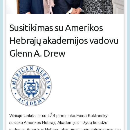
Susitikimas su Amerikos
Hebrajų akademijos vadovu
Glenn A. Drew
Vilniuje lankėsi ir su LŽB pirmininke Faina Kukliansky
susitiko Amerikos Hebrajų Akademijos – žydų koledžo
vadovas. Amerikos Hebrajų akademija – vienintelis pasaulyje