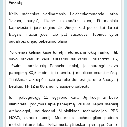
žmonių.
Kelis mėnesius vadinamasis Leichenkommando, arba
“lavonų būrys”, iškasė tūkstančius kūnų iš masinių
kapaviečių ir juos degino. Jie žinojo, kad po to, kai darbai
baigsis, naciai juos taip pat sušaudys. Tuomet vyrai
sugalvojo drąsų pabėgimo planą.
76 dienas kaliniai kasė tunelį, neturėdami jokių įrankių, tik
savo rankas ir kelis surastus šaukštus. Balandžio 15,
1944m. tamsiausią Pesacho naktį, jie surengė savo
pabėgimą 30,5 metrų ilgio tuneliu į netoliese esantį mišką.
Triukšmas atkreipė nacių patrulio dėmesį, jis ėmė šaudyti į
bėglius. Tik 12 iš 80 žmonių suspėjo pabėgti.
Iš pabėgusiųjų 11 išgyveno karą. Jų liudijimai buvo
vienintelis įrodymas apie pabėgimą. 2016m. liepos mėnesį
archeologai, naudodami šiuolaikines technologijas PBS
NOVA, surado tunelį. Modernios technologijos padeda
mokslininkams labai tiksliai nustatyti ieškomą vietą po žeme,