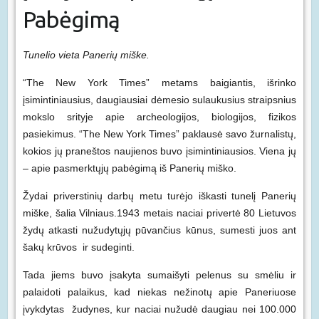
Pabėgimą
Tunelio vieta Panerių miške.
“The New York Times” metams baigiantis, išrinko
įsimintiniausius, daugiausiai dėmesio sulaukusius straipsnius
mokslo srityje apie archeologijos, biologijos, fizikos
pasiekimus. “The New York Times” paklausė savo žurnalistų,
kokios jų praneštos naujienos buvo įsimintiniausios. Viena jų
– apie pasmerktųjų pabėgimą iš Panerių miško.
Žydai priverstinių darbų metu turėjo iškasti tunelį Panerių
miške, šalia Vilniaus.1943 metais naciai privertė 80 Lietuvos
žydų atkasti nužudytųjų pūvančius kūnus, sumesti juos ant
šakų krūvos ir sudeginti.
Tada jiems buvo įsakyta sumaišyti pelenus su smėliu ir
palaidoti palaikus, kad niekas nežinotų apie Paneriuose
įvykdytas žudynes, kur naciai nužudė daugiau nei 100.000