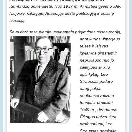
Kembridžo universitete. Nuo 1937 m. iki mirties gyveno JAV,
Niujorke, Čikagoje, Anapolyje dėstė politologiją ir politinę
filosofiją.
Savo darbuose plėtojo vadina
mąją prigimtinės teisės teoriją,
anot kurios, žmogaus
teisės ir laisvės
įgyjamos gimstant ir
nepriklauso nuo jo
pilietybės ar kitų
aplinkybių. Leo
Straussas padarė
daug įtakos
neokonservatizmo
teorijai ir praktikai.
1949 m., dirbdamas
Čikagos universiteto
profesoriumi, Leo
Straussas perskaitė