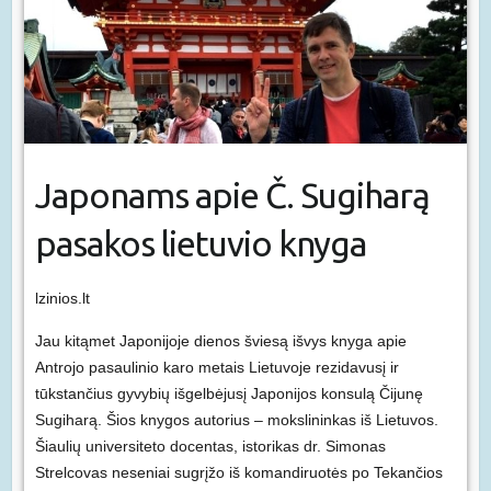
Japonams apie Č. Sugiharą
pasakos lietuvio knyga
lzinios.lt
Jau kitąmet Japonijoje dienos šviesą išvys knyga apie
Antrojo pasaulinio karo metais Lietuvoje rezidavusį ir
tūkstančius gyvybių išgelbėjusį Japonijos konsulą Čijunę
Sugiharą. Šios knygos autorius – mokslininkas iš Lietuvos.
Šiaulių universiteto docentas, istorikas dr. Simonas
Strelcovas neseniai sugrįžo iš komandiruotės po Tekančios