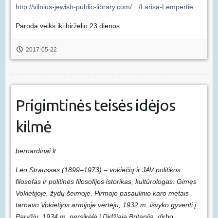
http://vilnius-jewish-public-library.com/…/Larisa-Lempertie…
Paroda veiks iki birželio 23 dienos.
2017-05-22
Prigimtinės teisės idėjos
kilmė
bernardinai.lt
Leo Straussas (1899–1973) – vokiečių ir JAV politikos
filosofas ir politinės filosofijos istorikas, kultūrologas. Gimęs
Vokietijoje, žydų šeimoje, Pirmojo pasaulinio karo metais
tarnavo Vokietijos armijoje vertėju, 1932 m. išvyko gyventi į
Paryžių, 1934 m. persikėlė į Didžiąją Britaniją, dirbo