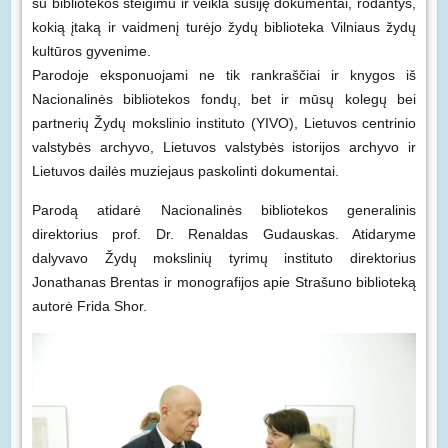
su bibliotekos steigimu ir veikla susiję dokumentai, rodantys,
kokią įtaką ir vaidmenį turėjo žydų biblioteka Vilniaus žydų
kultūros gyvenime.
Parodoje eksponuojami ne tik rankraščiai ir knygos iš
Nacionalinės bibliotekos fondų, bet ir mūsų kolegų bei
partnerių Žydų mokslinio instituto (YIVO), Lietuvos centrinio
valstybės archyvo, Lietuvos valstybės istorijos archyvo ir
Lietuvos dailės muziejaus paskolinti dokumentai.
Parodą atidarė Nacionalinės bibliotekos generalinis
direktorius prof. Dr. Renaldas Gudauskas. Atidaryme
dalyvavo Žydų mokslinių tyrimų instituto direktorius
Jonathanas Brentas ir monografijos apie Strašuno biblioteką
autorė Frida Shor.