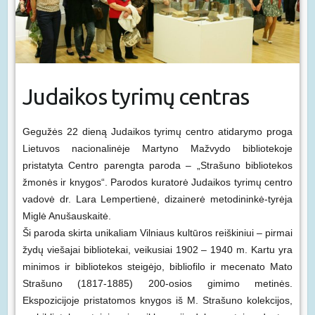
Judaikos tyrimų centras
Gegužės 22 dieną Judaikos tyrimų centro atidarymo proga
Lietuvos nacionalinėje Martyno Mažvydo bibliotekoje
pristatyta Centro parengta paroda – „Strašuno bibliotekos
žmonės ir knygos“. Parodos kuratorė Judaikos tyrimų centro
vadovė dr. Lara Lempertienė, dizainerė metodininkė-tyrėja
Miglė Anušauskaitė.
Ši paroda skirta unikaliam Vilniaus kultūros reiškiniui – pirmai
žydų viešajai bibliotekai, veikusiai 1902 – 1940 m. Kartu yra
minimos ir bibliotekos steigėjo, bibliofilo ir mecenato Mato
Strašuno (1817-1885) 200-osios gimimo metinės.
Ekspozicijoje pristatomos knygos iš M. Strašuno kolekcijos,