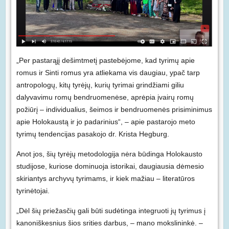
„Per pastarąjį dešimtmetį pastebėjome, kad tyrimų apie
romus ir Sinti romus yra atliekama vis daugiau, ypač tarp
antropologų, kitų tyrėjų, kurių tyrimai grindžiami giliu
dalyvavimu romų bendruomenėse, aprėpia įvairų romų
požiūrį – individualius, šeimos ir bendruomenės prisiminimus
apie Holokaustą ir jo padarinius“, – apie pastarojo meto
tyrimų tendencijas pasakojo dr. Krista Hegburg.
Anot jos, šių tyrėjų metodologija nėra būdinga Holokausto
studijose, kuriose dominuoja istorikai, daugiausia dėmesio
skiriantys archyvų tyrimams, ir kiek mažiau – literatūros
tyrinėtojai.
„Dėl šių priežasčių gali būti sudėtinga integruoti jų tyrimus į
kanoniškesnius šios srities darbus, – mano mokslininkė. –