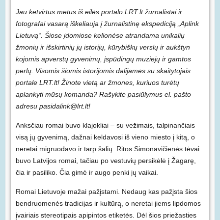
Jau ketvirtus metus iš eilės portalo LRT.lt žurnalistai ir
fotografai vasarą iškeliauja į žurnalistinę ekspediciją „Aplink
Lietuvą“. Šiose įdomiose kelionėse atrandama unikalių
žmonių ir išskirtinių jų istorijų, kūrybiškų verslų ir aukštyn
kojomis apverstų gyvenimų, įspūdingų muziejų ir gamtos
perlų. Visomis šiomis istorijomis dalijamės su skaitytojais
portale LRT.lt! Žinote vietą ar žmones, kuriuos turėtų
aplankyti mūsų komanda? Rašykite pasiūlymus el. pašto
adresu pasidalink@lrt.lt!
Anksčiau romai buvo klajokliai – su vežimais, talpinančiais
visą jų gyvenimą, dažnai keldavosi iš vieno miesto į kitą, o
neretai migruodavo ir tarp šalių. Ritos Simonavičienės tėvai
buvo Latvijos romai, tačiau po vestuvių persikėlė į Žagarę,
čia ir pasiliko. Čia gimė ir augo penki jų vaikai.
Romai Lietuvoje mažai pažįstami. Nedaug kas pažįsta šios
bendruomenės tradicijas ir kultūrą, o neretai jiems lipdomos
įvairiais stereotipais apipintos etiketės. Dėl šios priežasties