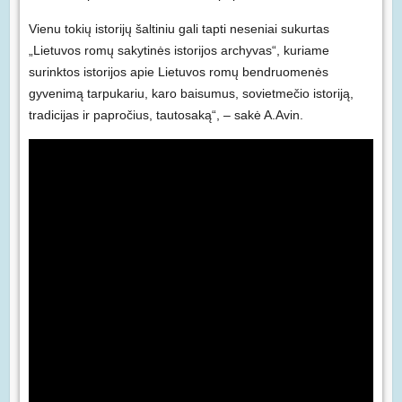
Vienu tokių istorijų šaltiniu gali tapti neseniai sukurtas
„Lietuvos romų sakytinės istorijos archyvas“, kuriame
surinktos istorijos apie Lietuvos romų bendruomenės
gyvenimą tarpukariu, karo baisumus, sovietmečio istoriją,
tradicijas ir papročius, tautosaką“, – sakė A.Avin.