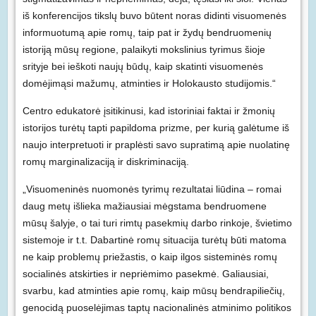
iš konferencijos tikslų buvo būtent noras didinti visuomenės
informuotumą apie romų, taip pat ir žydų bendruomenių
istoriją mūsų regione, palaikyti mokslinius tyrimus šioje
srityje bei ieškoti naujų būdų, kaip skatinti visuomenės
domėjimąsi mažumų, atminties ir Holokausto studijomis.“
Centro edukatorė įsitikinusi, kad istoriniai faktai ir žmonių
istorijos turėtų tapti papildoma prizme, per kurią galėtume iš
naujo interpretuoti ir praplėsti savo supratimą apie nuolatinę
romų marginalizaciją ir diskriminaciją.
„Visuomeninės nuomonės tyrimų rezultatai liūdina – romai
daug metų išlieka mažiausiai mėgstama bendruomene
mūsų šalyje, o tai turi rimtų pasekmių darbo rinkoje, švietimo
sistemoje ir t.t. Dabartinė romų situacija turėtų būti matoma
ne kaip problemų priežastis, o kaip ilgos sisteminės romų
socialinės atskirties ir nepriėmimo pasekmė. Galiausiai,
svarbu, kad atminties apie romų, kaip mūsų bendrapiliečių,
genocidą puoselėjimas taptų nacionalinės atminimo politikos