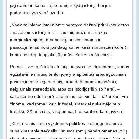
jog šiandien kalbėti apie romų ir žydų istoriją bei jos
padarinius yra ypač svarbu.
„Nacionaliniame istoriniame naratyve dažnai pritrūksta vietos
„mažosioms istorijoms“ – tautinių mažumų, dažnai
marginalizuojamų ir bebalsių, prisiminimams ir
pasakojimams, nors jos daugiau nei kelis šimtmečius kūrė (ir
kuria) bendrą daugiakultūrį mūsų šalies kraštovaizdį.
Romai – viena iš tokių etninių Lietuvos bendruomenių, kurios
egzistavimas mūsų teritorijoje yra apipintas arba egzotiniais
pasakojimas ir legendomis, arba dehumanizuojančiais,
neigiamais stereotipais, arba tos istorijos iš viso nėra“, –
sakė centro edukatorė. Ji priminė, jog vis dar mažai kam yra
žinoma, kad romai, kaip ir žydai, smarkiai nukentėjo nuo
tragiškų XX amžiaus, visų pirma, II pasaulinio karo, įvykių:
„Karo metais nacių vykdomos politikos pastangomis buvo
sunaikinta apie trečdalis Lietuvos romų bendruomenės, o jų
stigmatizavimas ir nepriėmimas, deja, tęsiasi iki šiol. Vienas