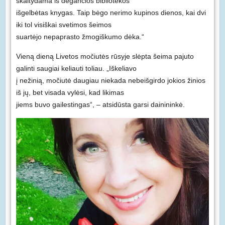
skaitydama iš degančios bibliotekos
išgelbėtas knygas. Taip bėgo nerimo kupinos dienos, kai dvi
iki tol visiškai svetimos šeimos
suartėjo nepaprasto žmogiškumo dėka.“
Vieną dieną Livetos močiutės rūsyje slėpta šeima pajuto
galinti saugiai keliauti toliau. „Iškeliavo
į nežinią, močiutė daugiau niekada nebeišgirdo jokios žinios
iš jų, bet visada vylėsi, kad likimas
jiems buvo gailestingas“, – atsidūsta garsi dainininkė.