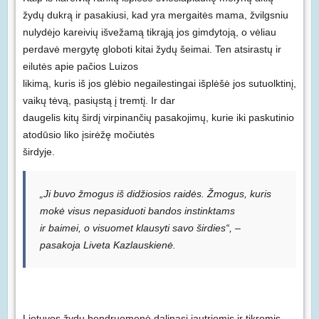
žydų dukrą ir pasakiusi, kad yra mergaitės mama, žvilgsniu
nulydėjo kareivių išvežamą tikrąją jos gimdytoją, o vėliau
perdavė mergytę globoti kitai žydų šeimai. Ten atsirastų ir
eilutės apie pačios Luizos
likimą, kuris iš jos glėbio negailestingai išplėšė jos sutuolktinį,
vaikų tėvą, pasiųstą į tremtį. Ir dar
daugelis kitų širdį virpinančių pasakojimų, kurie iki paskutinio
atodūsio liko įsirėžę močiutės
širdyje.
„Ji buvo žmogus iš didžiosios raidės. Žmogus, kuris
mokė visus nepasiduoti bandos instinktams
ir baimei, o visuomet klausyti savo širdies“, –
pasakoja Liveta Kazlauskienė.
Lietuvos žydų bendruomenė dalinasi jautriomis ir tikromis