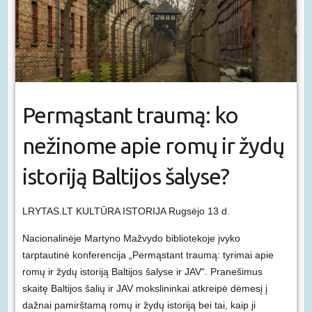
Permąstant traumą: ko
nežinome apie romų ir žydų
istoriją Baltijos šalyse?
LRYTAS.LT KULTŪRA ISTORIJA Rugsėjo 13 d.
Nacionalinėje Martyno Mažvydo bibliotekoje įvyko
tarptautinė konferencija „Permąstant traumą: tyrimai apie
romų ir žydų istoriją Baltijos šalyse ir JAV“. Pranešimus
skaitę Baltijos šalių ir JAV mokslininkai atkreipė dėmesį į
dažnai pamirštamą romų ir žydų istoriją bei tai, kaip ji