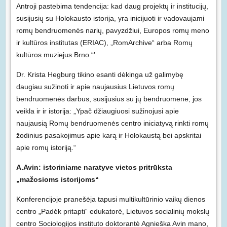
Antroji pastebima tendencija: kad daug projektų ir institucijų,
susijusių su Holokausto istorija, yra inicijuoti ir vadovaujami
romų bendruomenės narių, pavyzdžiui, Europos romų meno
ir kultūros institutas (ERIAC), „RomArchive“ arba Romų
kultūros muziejus Brno.“’
Dr. Krista Hegburg tikino esanti dėkinga už galimybę
daugiau sužinoti ir apie naujausius Lietuvos romų
bendruomenės darbus, susijusius su jų bendruomene, jos
veikla ir ir istorija: „Ypač džiaugiuosi sužinojusi apie
naujausią Romų bendruomenės centro iniciatyvą rinkti romų
žodinius pasakojimus apie karą ir Holokaustą bei apskritai
apie romų istoriją.“
A.Avin: istoriniame naratyve vietos pritrūksta
„mažosioms istorijoms“
Konferencijoje pranešėja tapusi multikultūrinio vaikų dienos
centro „Padėk pritapti“ edukatorė, Lietuvos socialinių mokslų
centro Sociologijos instituto doktorantė Agnieška Avin mano,