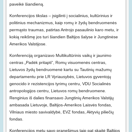
paveikė šiandieną.
Konferencijos tikslas – įsigilinti į socialinius, kultūrinius ir
politinius mechanizmus, kaip romų ir žydų bendruomenės
permąsto traumas, patirtas Antrojo pasaulinio karo metu, ir
kokią reikšmę jos turi šiandien Baltijos šalyse ir Jungtinėse
Amerikos Valstijose.
Konferenciją organizavo Multikultūrinis vaikų ir jaunimo
centras „Padėk pritapti“, Romų visuomenės centras,
Lietuvos žydų bendruomenė kartu su Tautinių mažumų
departamentu prie LR Vyriausybės, Lietuvos gyventojų
genocido ir rezistencijos tyrimų centru, VDU Socialinės
antropologijos centru, Lietuvos romų bendruomene.
Renginius iš dalies finansavo Jungtinių Amerikos Valstijų
ambasada Lietuvoje, Baltijos-Amerikos Laisvės fondas,
Vilniaus miesto savivaldybė, EVZ fondas, Aktyvių piliečių
fondas.
Konferencijos metu savo pranešimus taip pat skaitė Baltijos