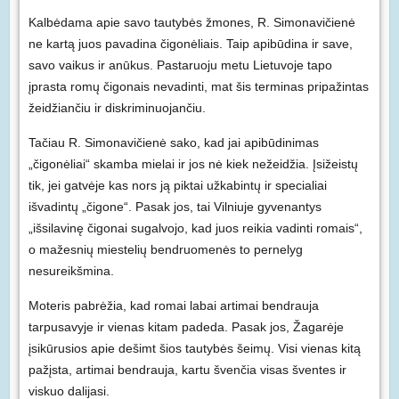
Kalbėdama apie savo tautybės žmones, R. Simonavičienė
ne kartą juos pavadina čigonėliais. Taip apibūdina ir save,
savo vaikus ir anūkus. Pastaruoju metu Lietuvoje tapo
įprasta romų čigonais nevadinti, mat šis terminas pripažintas
žeidžiančiu ir diskriminuojančiu.
Tačiau R. Simonavičienė sako, kad jai apibūdinimas
„čigonėliai“ skamba mielai ir jos nė kiek nežeidžia. Įsižeistų
tik, jei gatvėje kas nors ją piktai užkabintų ir specialiai
išvadintų „čigone“. Pasak jos, tai Vilniuje gyvenantys
„išsilavinę čigonai sugalvojo, kad juos reikia vadinti romais“,
o mažesnių miestelių bendruomenės to pernelyg
nesureikšmina.
Moteris pabrėžia, kad romai labai artimai bendrauja
tarpusavyje ir vienas kitam padeda. Pasak jos, Žagarėje
įsikūrusios apie dešimt šios tautybės šeimų. Visi vienas kitą
pažįsta, artimai bendrauja, kartu švenčia visas šventes ir
viskuo dalijasi.