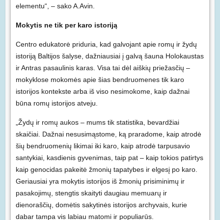
elementu“, – sako A.Avin.
Mokytis ne tik per karo istoriją
Centro edukatorė priduria, kad galvojant apie romų ir žydų
istoriją Baltijos šalyse, dažniausiai į galvą šauna Holokaustas
ir Antras pasaulinis karas. Visa tai dėl aiškių priežasčių –
mokyklose mokomės apie šias bendruomenes tik karo
istorijos kontekste arba iš viso nesimokome, kaip dažnai
būna romų istorijos atveju.
„Žydų ir romų aukos – mums tik statistika, bevardžiai
skaičiai. Dažnai nesusimąstome, ką praradome, kaip atrodė
šių bendruomenių likimai iki karo, kaip atrodė tarpusavio
santykiai, kasdienis gyvenimas, taip pat – kaip tokios patirtys
kaip genocidas pakeitė žmonių tapatybes ir elgesį po karo.
Geriausiai yra mokytis istorijos iš žmonių prisiminimų ir
pasakojimų, stengtis skaityti daugiau memuarų ir
dienoraščių, domėtis sakytinės istorijos archyvais, kurie
dabar tampa vis labiau matomi ir populiarūs.