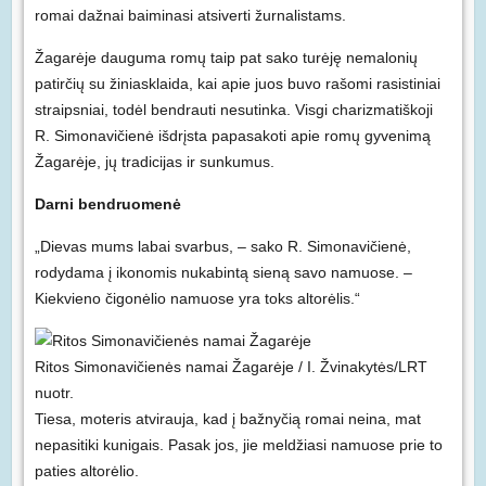
romai dažnai baiminasi atsiverti žurnalistams.
Žagarėje dauguma romų taip pat sako turėję nemalonių
patirčių su žiniasklaida, kai apie juos buvo rašomi rasistiniai
straipsniai, todėl bendrauti nesutinka. Visgi charizmatiškoji
R. Simonavičienė išdrįsta papasakoti apie romų gyvenimą
Žagarėje, jų tradicijas ir sunkumus.
Darni bendruomenė
„Dievas mums labai svarbus, – sako R. Simonavičienė,
rodydama į ikonomis nukabintą sieną savo namuose. –
Kiekvieno čigonėlio namuose yra toks altorėlis.“
Ritos Simonavičienės namai Žagarėje / I. Žvinakytės/LRT
nuotr.
Tiesa, moteris atvirauja, kad į bažnyčią romai neina, mat
nepasitiki kunigais. Pasak jos, jie meldžiasi namuose prie to
paties altorėlio.