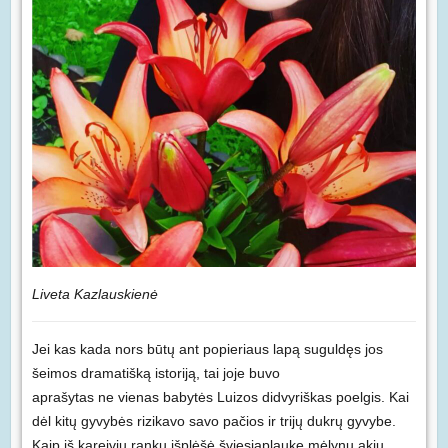
Liveta Kazlauskienė
Jei kas kada nors būtų ant popieriaus lapą suguldęs jos
šeimos dramatišką istoriją, tai joje buvo
aprašytas ne vienas babytės Luizos didvyriškas poelgis. Kai
dėl kitų gyvybės rizikavo savo pačios ir trijų dukrų gyvybe.
Kaip iš kareivių rankų išplėšė šviesiaplaukę mėlynų akių