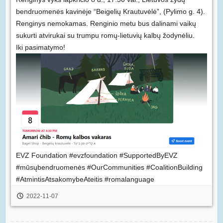
bendruomenės kavinėje “Beigelių Krautuvėlė”, (Pylimo g. 4).
Renginys nemokamas. Renginio metu bus dalinami vaikų
sukurti atvirukai su trumpu romų-lietuvių kalbų žodynėliu.
Iki pasimatymo!
EVZ Foundation
#evzfoundation
#SupportedByEVZ
#mūsųbendruomenės
#OurCommunities
#CoalitionBuilding
#AtmintisAtsakomybeAteitis
#romalanguage
2022-11-07