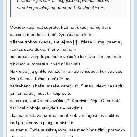
moteris ir jos vaikai – išgąsčio kupinomis akimis, –
senolės pasakojimą pamena L.Kazlauskienė.
Močiutė kaip mat suprato, kad netrukus į namų duris
pasibels ir budeliai, todėl žydukus paslėpė
giliame trobos sklepe, ant įėjimo į jį užtiesė kilimą, paėmė į
rankas savo dukrą, mano mamą ir
sukaupusi visą drąsą laukė vokiečių kareivių. Jie pasirodė
ginkluoti automatais ir vedini šunimis.
Nukreipė į ją ginklo vamzdį ir reikalavo išduoti, kur paslėpė
žydų šeimą. Tačiau močiutė net
nedrebančiu balsu atsakė kareiviui: „Sūnau, nieko neslepiu,
jei nori šauk į mus, tik kaip po to
pasakosi, kad žudei saviškius?“ Kareiviai išėjo. O močiutė
dar ilgai globojo atklydėlius – naktimis
į kaimą nešdavo parduoti bent kiek vertingesnius daiktus,
kad prasimanytų pinigų maistui ir
vaistams. Gydė sužeistą vyrą, nes medicinos žinių pramoko