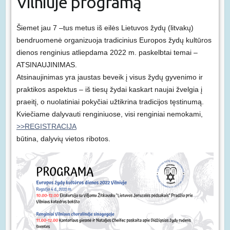
Vilniuje programą
Šiemet jau 7 –tus metus iš eilės Lietuvos žydų (litvakų)
bendruomenė organizuoja tradicinius Europos žydų kultūros
dienos renginius atliepdama 2022 m. paskelbtai temai –
ATSINAUJINIMAS.
Atsinaujinimas yra įaustas beveik į visus žydų gyvenimo ir
praktikos aspektus – iš tiesų žydai kaskart naujai žvelgia į
praeitį, o nuolatiniai pokyčiai užtikrina tradicijos tęstinumą.
Kviečiame dalyvauti renginiuose, visi renginiai nemokami,
>>REGISTRACIJA
būtina, dalyvių vietos ribotos.