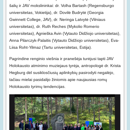
šalių ir JAV mokslininkai: dr. Volha Bartash (Regensburgo
universitetas, Vokietija), dr. Dovilė Budrytė (Georgia
Gwinnett College, JAV), dr. Neringa Latvytė (Vilniaus
universitetas), dr. Ruth Reches (Mykolio Romerio
universitetas), Agnieška Avin (Vytauto Didžiojo universitetas),
Anna Pilarczyk-Palaitis (Vytauto Didžiojo universitetas), Eva-
Liisa Roht-Yilmaz (Tartu universitetas, Estija).
Pagrindine renginio viešnia ir pranešėja turėjusi tapti JAV
Holokausto atminimo muziejaus tyrėja, antropologė dr. Krista
Hegburg dėl susiklosčiusių aplinkybių pasirodyti negalėjo,
tačiau mielai pasidalijo žiniomis apie naujausias romų
Holokausto tyrimų tendencijas.