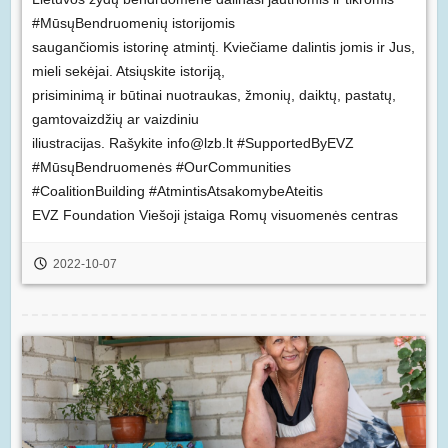
#MūsųBendruomenių istorijomis
saugančiomis istorinę atmintį. Kviečiame dalintis jomis ir Jus,
mieli sekėjai. Atsiųskite istoriją,
prisiminimą ir būtinai nuotraukas, žmonių, daiktų, pastatų,
gamtovaizdžių ar vaizdiniu
iliustracijas. Rašykite info@lzb.lt #SupportedByEVZ
#MūsųBendruomenės #OurCommunities
#CoalitionBuilding #AtmintisAtsakomybeAteitis
EVZ Foundation Viešoji įstaiga Romų visuomenės centras
2022-10-07