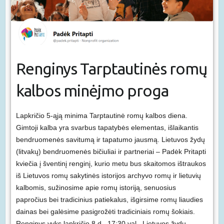
Renginys Tarptautinės romų
kalbos minėjmo proga
Lapkričio 5-ąją minima Tarptautinė romų
kalbos
diena.
Gimtoji kalba yra svarbus tapatybės elementas, išlaikantis
bendruomenės savitumą ir tapatumo jausmą. Lietuvos žydų
(litvakų) bendruomenės bičiuliai ir partneriai –
Padėk Pritapti
kviečia į šventinį renginį, kurio metu bus skaitomos ištraukos
iš Lietuvos romų sakytinės istorijos archyvo romų ir lietuvių
kalbomis, sužinosime apie romų istoriją, senuosius
papročius bei tradicinius patiekalus, išgirsime romų liaudies
dainas bei galėsime pasigrožėti tradiciniais romų šokiais.
Renginys vyks lapkričio 8 d., 17:30 val., Lietuvos žydų