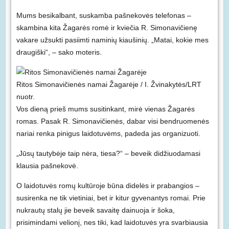
Mums besikalbant, suskamba pašnekovės telefonas –
skambina kita Žagarės romė ir kviečia R. Simonavičienę
vakare užsukti pasiimti naminių kiaušinių. „Matai, kokie mes
draugiški“, – sako moteris.
Ritos Simonavičienės namai Žagarėje / I. Žvinakytės/LRT
nuotr.
Vos dieną prieš mums susitinkant, mirė vienas Žagarės
romas. Pasak R. Simonavičienės, dabar visi bendruomenės
nariai renka pinigus laidotuvėms, padeda jas organizuoti.
„Jūsų tautybėje taip nėra, tiesa?“ – beveik didžiuodamasi
klausia pašnekovė.
O laidotuvės romų kultūroje būna didelės ir prabangios –
susirenka ne tik vietiniai, bet ir kitur gyvenantys romai. Prie
nukrautų stalų jie beveik savaitę dainuoja ir šoka,
prisimindami velionį, nes tiki, kad laidotuvės yra svarbiausia