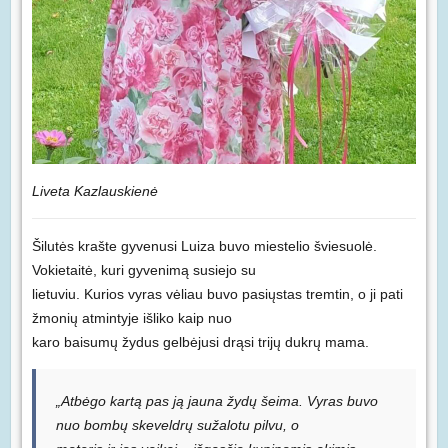
Liveta Kazlauskienė
Šilutės krašte gyvenusi Luiza buvo miestelio šviesuolė.
Vokietaitė, kuri gyvenimą susiejo su
lietuviu. Kurios vyras vėliau buvo pasiųstas tremtin, o ji pati
žmonių atmintyje išliko kaip nuo
karo baisumų žydus gelbėjusi drąsi trijų dukrų mama.
„Atbėgo kartą pas ją jauna žydų šeima. Vyras buvo
nuo bombų skeveldrų sužalotu pilvu, o