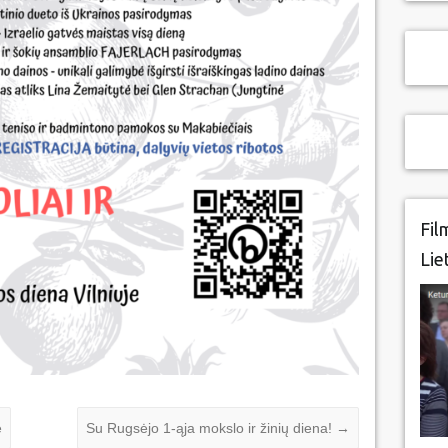
Fil
Lie
e
Su Rugsėjo 1-ąja mokslo ir žinių diena!
→