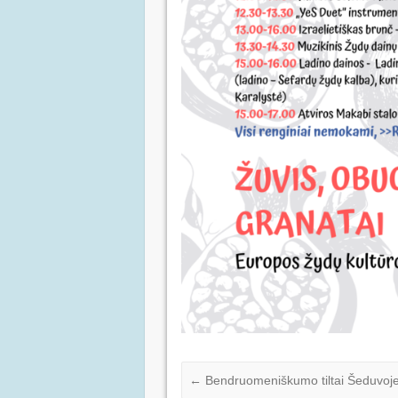
←
Bendruomeniškumo tiltai Šeduvoj