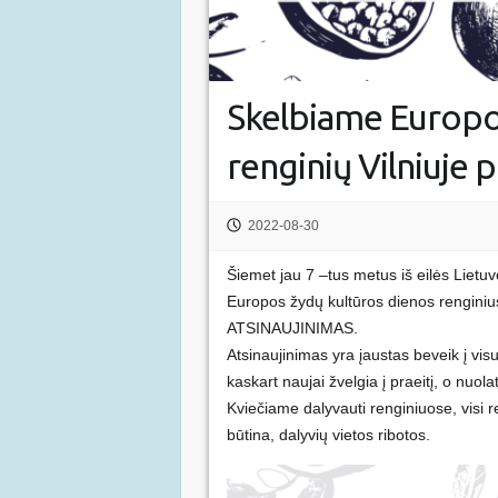
Skelbiame Europo
renginių Vilniuje
2022-08-30
Šiemet jau 7 –tus metus iš eilės Lietu
Europos žydų kultūros dienos renginiu
ATSINAUJINIMAS.
Atsinaujinimas yra įaustas beveik į vis
kaskart naujai žvelgia į praeitį, o nuola
Kviečiame dalyvauti renginiuose, visi
būtina, dalyvių vietos ribotos.