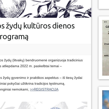
s žydų kultūros dienos
 programą
vos žydų (litvakų) bendruomenė organizuoja tradicinius
s atliepdama 2022 m. paskelbtai temai –
us žydų gyvenimo ir praktikos aspektus – iš tiesų žydai
tiniai pokyčiai užtikrina tradicijos tęstinumą.
 renginiai nemokami,
>>REGISTRACIJA