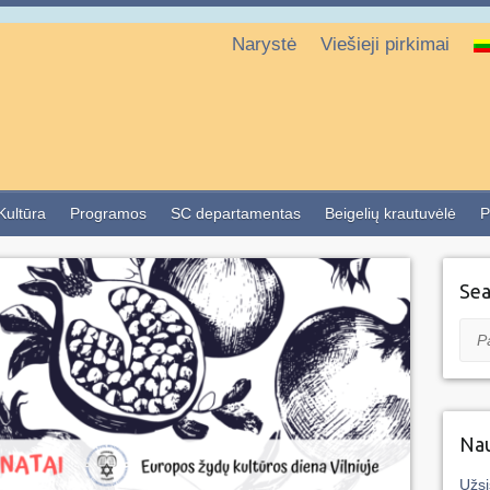
Narystė
Viešieji pirkimai
 Kultūra
Programos
SC departamentas
Beigelių krautuvėlė
P
Sea
Pai
Nau
Užsi