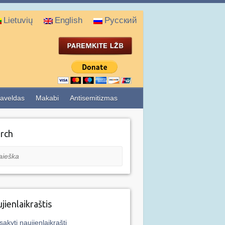
Lietuvių
English
Русский
aveldas
Makabi
Antisemitizmas
rch
eška
jienlaikraštis
sakyti naujienlaikraštį