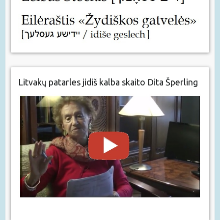
Litvakų patarles jidiš kalba skaito Dita Šperling