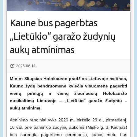
Kaune bus pagerbtas
„Lietūkio“ garažo žudynių
aukų atminimas
2026-06-11
Minint 85-ąsias Holokausto pradžios Lietuvoje metines,
Kauno žydų bendruomenė kviečia visuomenę pagerbti
vienų pirmųjų ir vienų žiauriausių Holokausto
nusikaltimų Lietuvoje – „Lietūkio“ garažo žudynių –
aukų atminimą.
Atminimo renginiai vyks 2026 m. birželio 29 d., pirmadienį.
16 val. prie paminklo žudynių aukoms (Miško g. 3, Kaunas)
bus surengta pagerbimo ceremonija, kurios metu bus