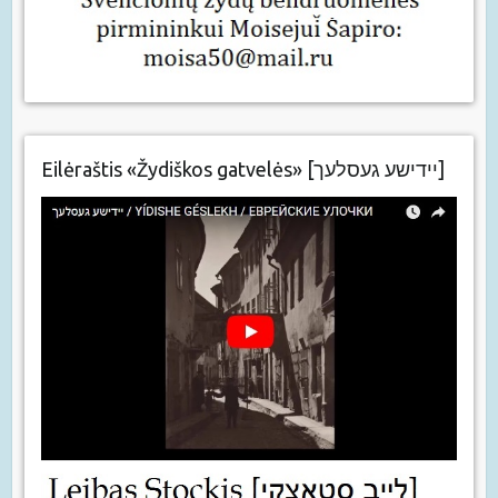
Eilėraštis «Žydiškos gatvelės» [יידישע געסלעך]