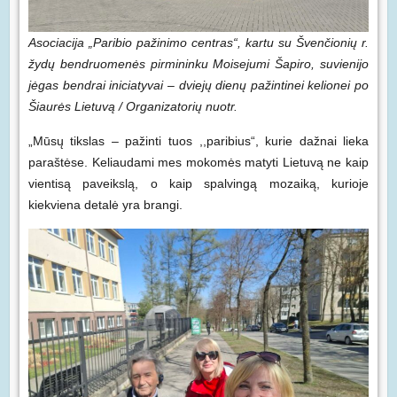
Asociacija „Paribio pažinimo centras“, kartu su Švenčionių r.
žydų bendruomenės pirmininku Moisejumi Šapiro, suvienijo
jėgas bendrai iniciatyvai – dviejų dienų pažintinei kelionei po
Šiaurės Lietuvą / Organizatorių nuotr.
„Mūsų tikslas – pažinti tuos ,,paribius“, kurie dažnai lieka
paraštėse. Keliaudami mes mokomės matyti Lietuvą ne kaip
vientisą paveikslą, o kaip spalvingą mozaiką, kurioje
kiekviena detalė yra brangi.