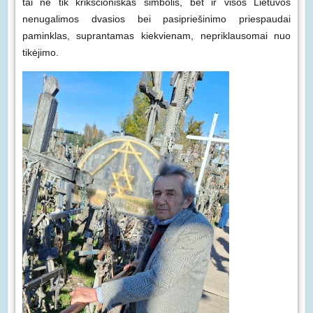
tai ne tik krikščioniškas simbolis, bet ir visos Lietuvos
nenugalimos dvasios bei pasipriešinimo priespaudai
paminklas, suprantamas kiekvienam, nepriklausomai nuo
tikėjimo.