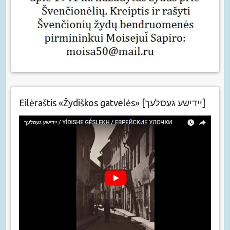
Eilėraštis «Žydiškos gatvelės» [יידישע געסלעך]