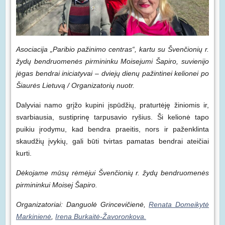
Asociacija „Paribio pažinimo centras“, kartu su Švenčionių r.
žydų bendruomenės pirmininku Moisejumi Šapiro, suvienijo
jėgas bendrai iniciatyvai – dviejų dienų pažintinei kelionei po
Šiaurės Lietuvą / Organizatorių nuotr.
Dalyviai namo grįžo kupini įspūdžių, praturtėję žiniomis ir,
svarbiausia, sustiprinę tarpusavio ryšius. Ši kelionė tapo
puikiu įrodymu, kad bendra praeitis, nors ir paženklinta
skaudžių įvykių, gali būti tvirtas pamatas bendrai ateičiai
kurti.
Dėkojame mūsų rėmėjui Švenčionių r. žydų bendruomenės
pirmininkui Moisej Šapiro.
Organizatoriai: Danguolė Grincevičienė,
Renata Domeikytė
Markinienė
,
Irena Burkaitė-Žavoronkova.