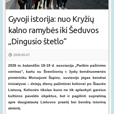
Gyvoji istorija: nuo Kryžių
kalno ramybės iki Šeduvos
„Dingusio štetlo“
2026-05-07
2026 m. balandžio 18-19 d. asociacija „Paribio pažinimo
centras“, kartu su Švenčionių r. žydų bendruomenės
pirmininku Moisejumi Šapiro, suvienijo jėgas bendrai
iniciatyvai – dviejų dienų pažintinei kelionei po Šiaurės
Lietuvą. Kelionės tikslas buvo ne tik aplankyti garsius
kultūros paveldo objektus, bet ir pagilinti supratimą
apie daugiatautę Lietuvos praeitį bei bendrą istorinę
atmintį.