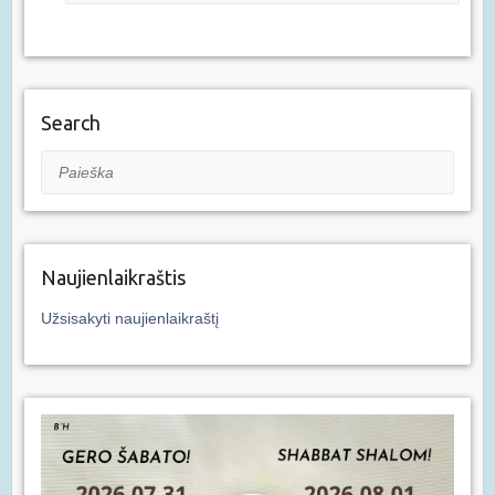
Search
Paieška
Naujienlaikraštis
Užsisakyti naujienlaikraštį