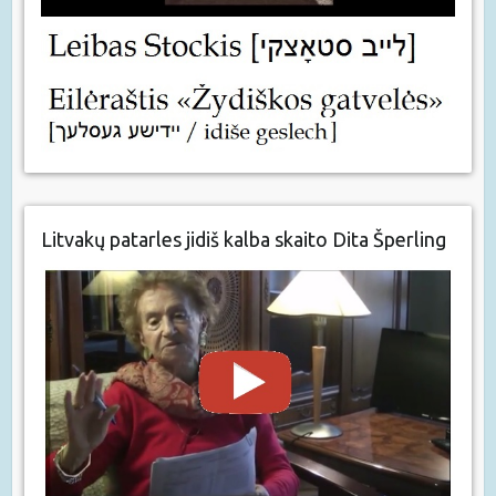
Litvakų patarles jidiš kalba skaito Dita Šperling