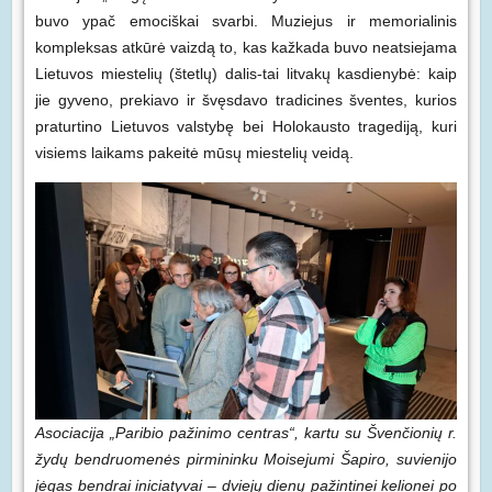
buvo ypač emociškai svarbi. Muziejus ir memorialinis
kompleksas atkūrė vaizdą to, kas kažkada buvo neatsiejama
Lietuvos miestelių (štetlų) dalis-tai litvakų kasdienybė: kaip
jie gyveno, prekiavo ir švęsdavo tradicines šventes, kurios
praturtino Lietuvos valstybę bei Holokausto tragediją, kuri
visiems laikams pakeitė mūsų miestelių veidą.
Asociacija „Paribio pažinimo centras“, kartu su Švenčionių r.
žydų bendruomenės pirmininku Moisejumi Šapiro, suvienijo
jėgas bendrai iniciatyvai – dviejų dienų pažintinei kelionei po