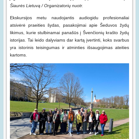
Šiaurės Lietuvą / Organizatorių nuotr.
Ekskursijos metu naudojantis audiogidu profesionaliai
atsivėrė praeities šydas, pasakojimai apie Šeduvos žydų
likimus, kurie stulbinamai panašūs į Švenčionių krašto žydų
istorijas. Tai leido dalyviams dar kartą įvertinti, koks svarbus
yra istorinis teisingumas ir atminties išsaugojimas ateities
kartoms.