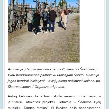
Asociacija „Paribio pažinimo centras“, kartu su Švenčionių r.
žydų bendruomenės pirmininku Moisejumi Šapiro, suvienijo
jėgas bendrai iniciatyvai – dviejų dienų pažintinei kelionei po
Šiaurės Lietuvą / Organizatorių nuotr.
Antroji kelionės diena buvo skirta vienam moderniausių ir
jautriausių atminties projektų Lietuvoje – Šeduvos žydų
muziejui „Dingęs štetlas“. Ši išvykos dalis bendruomenei