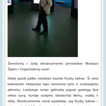
Švenčionių r. žydų bendruomenės pirmininkas Moisejus
Šapiro / Organizatorių nuotr.
Didelį įspūdį paliko netoliese esantis Kryžių kalnas. Ši vieta
kiekvienam keliautojui tapo asmenine tylos ir susikaupimo
akimirka. Lankytojai turėjo galimybę pajusti ypatingą šios
vietos aurą, kurioje susipina tūkstančiai likimų, maldų ir
vilčių. Bendruomenės nariai pastebėjo, jog Kryžių kalnas –