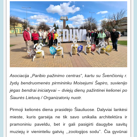
Asociacija „Paribio pažinimo centras“, kartu su Švenčionių r.
žydų bendruomenės pirmininku Moisejumi Šapiro, suvienijo
jėgas bendrai iniciatyvai – dviejų dienų pažintinei kelionei po
Šiaurės Lietuvą / Organizatorių nuotr.
Pirmoji kelionės diena prasidėjo Šiauliuose. Dalyviai lankėsi
mieste, kuris garsėja ne tik savo unikalia architektūra ir
pramoniniu paveldu, bet ir gali pasigirti daugybe savitų
muziejų ir vieninteliu gatvių ,,zoologijos sodu”. Čia gyvūnai