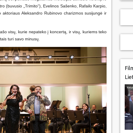
ro (buvusio „Trimito“), Evelinos Sašenko, Rafailo Karpio,
o aktoriaus Aleksandro Rubinovo charizmos susijungė ir
o visų, kurie nepateko į koncertą, ir visų, kuriems teko
tais turi savo minusų.
Fil
Lie