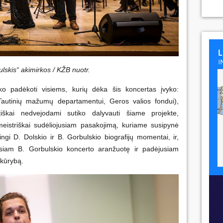
ulskis“ akimirkos / KŽB nuotr.
ko padėkoti visiems, kurių dėka šis koncertas įvyko:
autinių mažumų departamentui, Geros valios fondui),
iškai nedvejodami sutiko dalyvauti šiame projekte,
meistriškai sudėliojusiam pasakojimą, kuriame susipynė
ngi D. Dolskio ir B. Gorbulskio biografijų momentai, ir,
usiam B. Gorbulskio koncerto aranžuotę ir padėjusiam
 kūrybą.