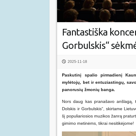
Fantastiška koncer
Gorbulskis“ sėkm
2025-11-18
Paskutinį spalio pirmadienį Kaun
mylėtojų, bet ir entuziastingų, sav
panorusių žmonių banga.
Nors daug kas pranašavo anšlagą, ta
Dolskis ir Gorbulskis“, skirtame Liet
šį populiariosios muzikos žanrą pratu
gimimo metinėms, tikrai nesitikėjome!