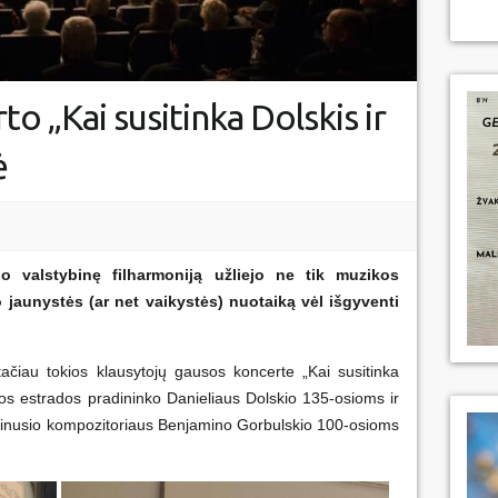
to „Kai susitinka Dolskis ir
ė
o valstybinę filharmoniją užliejo ne tik muzikos
o jaunystės (ar net vaikystės) nuotaiką vėl išgyventi
čiau tokios klausytojų gausos koncerte „Kai susitinka
uvos estrados pradininko Danieliaus Dolskio 135-osioms ir
rtinusio kompozitoriaus Benjamino Gorbulskio 100-osioms