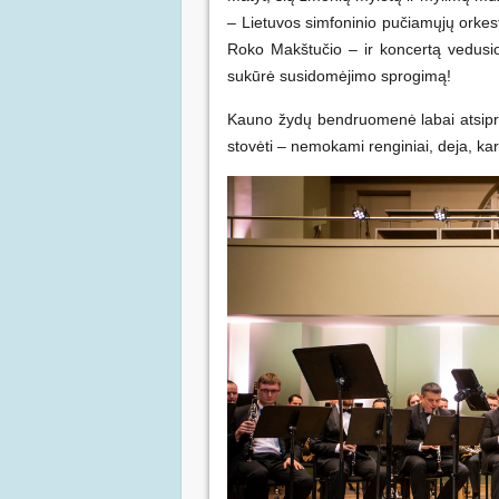
– Lietuvos simfoninio pučiamųjų orkest
Roko Makštučio – ir koncertą vedusi
sukūrė susidomėjimo sprogimą!
Kauno žydų bendruomenė labai atsipraš
stovėti – nemokami renginiai, deja, kar