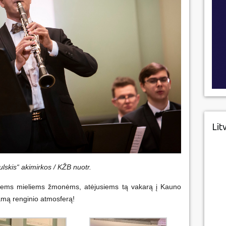
Lit
ulskis“ akimirkos / KŽB nuotr.
isiems mieliems žmonėms, atėjusiems tą vakarą į Kauno
jamą renginio atmosferą!