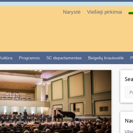
Narystė
Viešieji pirkimai
 Kultūra
Programos
SC departamentas
Beigelių krautuvėlė
P
Sea
Pai
Nau
Užsi