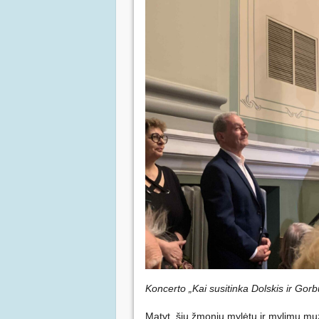
Koncerto „Kai susitinka Dolskis ir Gorb
Matyt, šių žmonių mylėtų ir mylimų mu