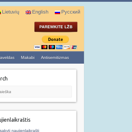
Lietuvių
English
Русский
aveldas
Makabi
Antisemitizmas
rch
eška
jienlaikraštis
sakyti naujienlaikraštį