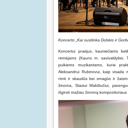
Koncerto „Kai susitinka Dolskis ir Gorb
Koncertui praėjus, kauniečiams beli
rėmėjams (Kauno m. savivaldybei, T
puikiems muzikantams, kurie prakt
Aleksandrui Rubinovui, kaip visada 
rimti ir skaudūs bei smagūs ir žaismi
žinoma, Stasiui Makštučiui, pareng
išgirsti mažiau žinomą kompozitoriaus