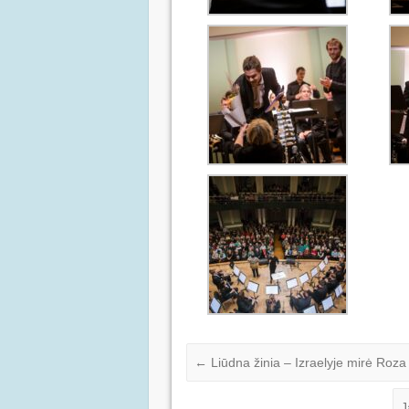
←
Liūdna žinia – Izraelyje mirė Roza
J