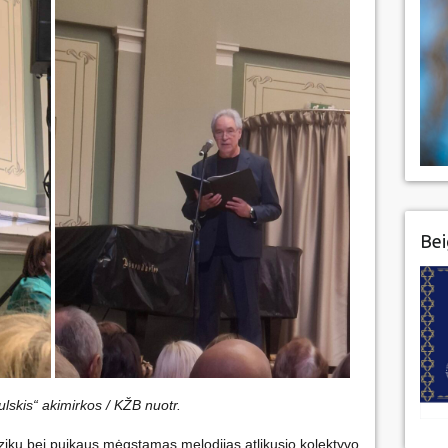
Bei
ulskis“ akimirkos / KŽB nuotr.
zikų bei puikaus mėgstamas melodijas atlikusio kolektyvo