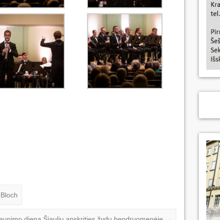
 Bloch
aunimo diena Šiaulių apskrities žydų bendruomenėje
→