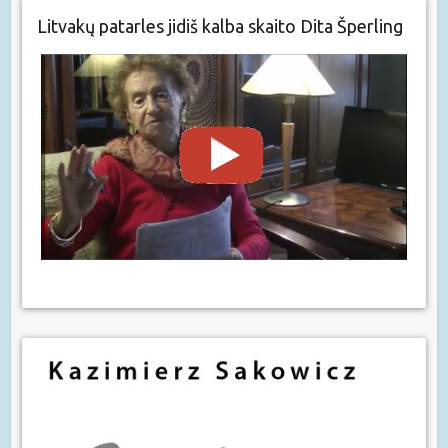
Litvakų patarles jidiš kalba skaito Dita Šperling