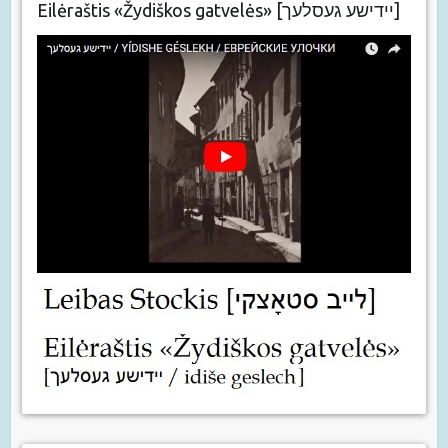
Eilėraštis «Žydiškos gatvelės» [יידישע געסלעך]