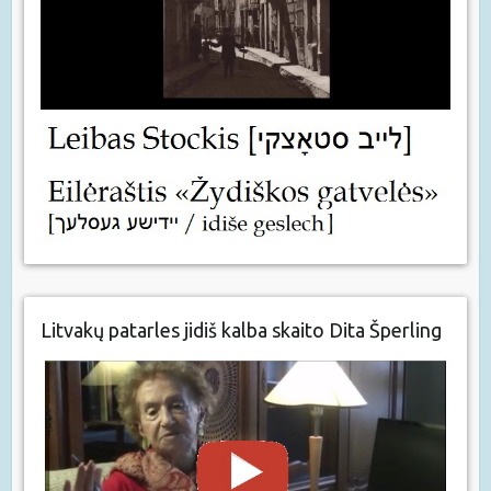
Litvakų patarles jidiš kalba skaito Dita Šperling