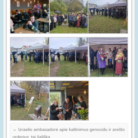
←
Izraelio ambasadorė apie kaltinimus genocidu ir arešto
orderius: tai šališka