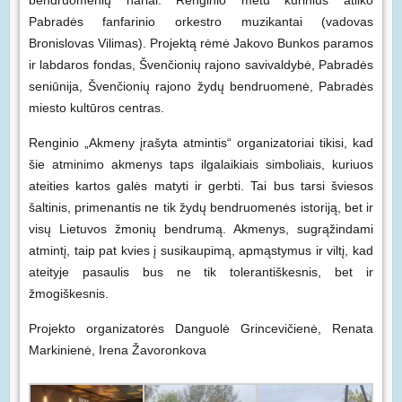
bendruomenių nariai. Renginio metu kūrinius atliko
Pabradės fanfarinio orkestro muzikantai (vadovas
Bronislovas Vilimas). Projektą rėmė Jakovo Bunkos paramos
ir labdaros fondas, Švenčionių rajono savivaldybė, Pabradės
seniūnija, Švenčionių rajono žydų bendruomenė, Pabradės
miesto kultūros centras.
Renginio „Akmeny įrašyta atmintis“ organizatoriai tikisi, kad
šie atminimo akmenys taps ilgalaikiais simboliais, kuriuos
ateities kartos galės matyti ir gerbti. Tai bus tarsi šviesos
šaltinis, primenantis ne tik žydų bendruomenės istoriją, bet ir
visų Lietuvos žmonių bendrumą. Akmenys, sugrąžindami
atmintį, taip pat kvies į susikaupimą, apmąstymus ir viltį, kad
ateityje pasaulis bus ne tik tolerantiškesnis, bet ir
žmogiškesnis.
Projekto organizatorės Danguolė Grincevičienė, Renata
Markinienė, Irena Žavoronkova