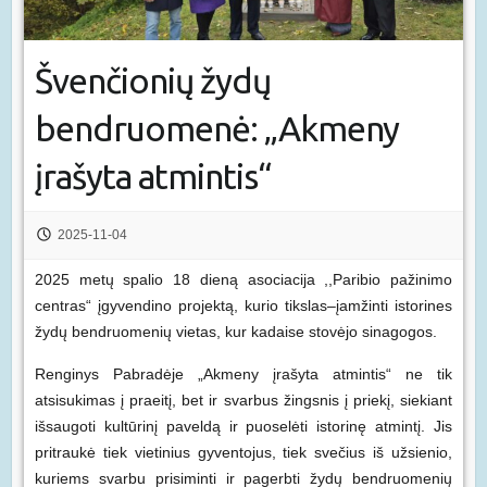
Švenčionių žydų
bendruomenė: „Akmeny
įrašyta atmintis“
2025-11-04
2025 metų spalio 18 dieną asociacija ,,Paribio pažinimo
centras“ įgyvendino projektą, kurio tikslas–įamžinti istorines
žydų bendruomenių vietas, kur kadaise stovėjo sinagogos.
Renginys Pabradėje „Akmeny įrašyta atmintis“ ne tik
atsisukimas į praeitį, bet ir svarbus žingsnis į priekį, siekiant
išsaugoti kultūrinį paveldą ir puoselėti istorinę atmintį. Jis
pritraukė tiek vietinius gyventojus, tiek svečius iš užsienio,
kuriems svarbu prisiminti ir pagerbti žydų bendruomenių