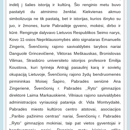
indėlį į šalies istoriją ir kultūrą. Šio renginio metu buvo
pastatyti du atminimo ženklai. Kiekvienas akmuo
simbolizuoja ne tik pastatą, bet ir istorijas, kurios išnyko su
juo, ir žmones, kurie Pabradėje gyveno, mokėsi, dirbo ir
kūrė. Renginyje dalyvavo Lietuvos Respublikos Seimo narys,
Kovo 11-osios Nepriklausomybės akto signataras Emanuelis
Zingeris, Švenčionių rajono savivaldybės tarybos nariai
Danguolė Grincevičienė, Viktoras Meškauskas, Bronislovas
Vilimas, Strasbūro universiteto istorijos profesorė Emilija
Koustova, kuri tyrinėja Antrąjį pasaulinį karą ir sovietų
okupaciją Lietuvoje, Švenčionių rajono žydų bendruomenės
pirmininkas Moisej Šapiro, Pabradės seniūnė Ana
Zingerienė, Švenčionių r. Pabradės ,,Ryto“ gimnazijos
direktorė Laima Markauskienė, Vilniaus rajono savivaldybės
administracijos vyriausioji patarėja dr. Vida Montvydaitė,
Pabradės miesto kultūros centro atstovai, asociacijos
,,Paribio pažinimo centras“ nariai, Švenčionių r. Pabradės
,,Ryto“ gimnazijos mokiniai, taip pat vietos gyventojai ir