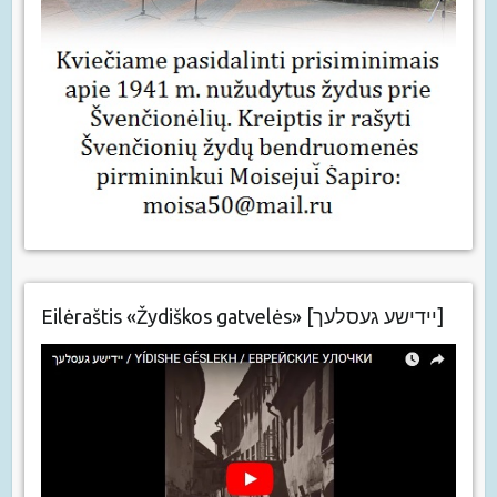
Eilėraštis «Žydiškos gatvelės» [יידישע געסלעך]