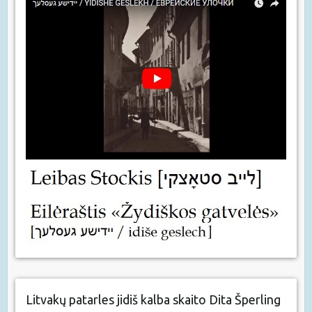
Litvakų patarles jidiš kalba skaito Dita Šperling