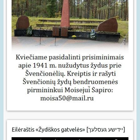
Eilėraštis «Žydiškos gatvelės» [יידישע געסלעך]