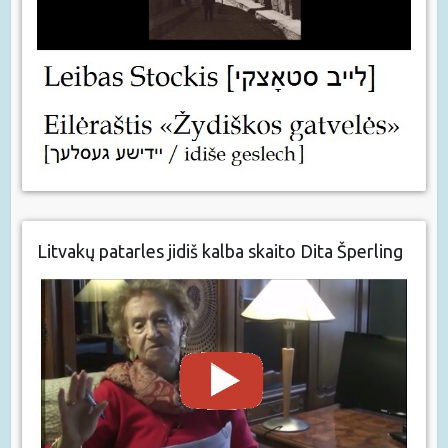
Litvakų patarles jidiš kalba skaito Dita Šperling