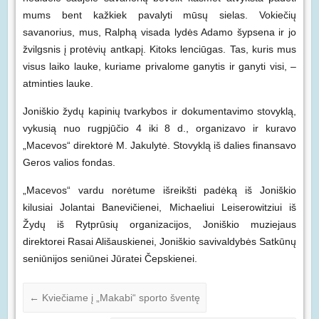
mums bent kažkiek pavalyti mūsų sielas. Vokiečių
savanorius, mus, Ralphą visada lydės Adamo šypsena ir jo
žvilgsnis į protėvių antkapį. Kitoks lenciūgas. Tas, kuris mus
visus laiko lauke, kuriame privalome ganytis ir ganyti visi, –
atminties lauke.
Joniškio žydų kapinių tvarkybos ir dokumentavimo stovyklą,
vykusią nuo rugpjūčio 4 iki 8 d., organizavo ir kuravo
„Macevos“ direktorė M. Jakulytė. Stovyklą iš dalies finansavo
Geros valios fondas.
„Macevos“ vardu norėtume išreikšti padėką iš Joniškio
kilusiai Jolantai Banevičienei, Michaeliui Leiserowitziui iš
Žydų iš Rytprūsių organizacijos, Joniškio muziejaus
direktorei Rasai Ališauskienei, Joniškio savivaldybės Satkūnų
seniūnijos seniūnei Jūratei Čepskienei.
←
Kviečiame į „Makabi“ sporto šventę