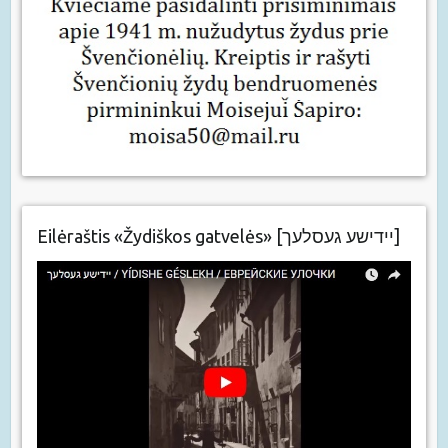
Eilėraštis «Žydiškos gatvelės» [יידישע געסלעך]