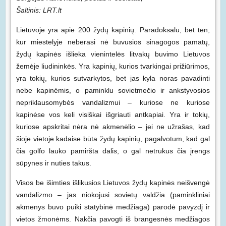
Šaltinis: LRT.lt
Lietuvoje yra apie 200 žydų kapinių. Paradoksalu, bet ten,
kur miestelyje neberasi nė buvusios sinagogos pamatų,
žydų kapinės išlieka vienintelės litvakų buvimo Lietuvos
žemėje liudininkės. Yra kapinių, kurios tvarkingai prižiūrimos,
yra tokių, kurios sutvarkytos, bet jas kyla noras pavadinti
nebe kapinėmis, o paminklu sovietmečio ir ankstyvosios
nepriklausomybės vandalizmui – kuriose ne kuriose
kapinėse vos keli visiškai išgriauti antkapiai. Yra ir tokių,
kuriose apskritai nėra nė akmenėlio – jei ne užrašas, kad
šioje vietoje kadaise būta žydų kapinių, pagalvotum, kad gal
čia golfo lauko pamiršta dalis, o gal netrukus čia įrengs
sūpynes ir nuties takus.
Visos be išimties išlikusios Lietuvos žydų kapinės neišvengė
vandalizmo – jas niokojusi sovietų valdžia (paminkliniai
akmenys buvo puiki statybinė medžiaga) parodė pavyzdį ir
vietos žmonėms. Nakčia pavogti iš brangesnės medžiagos