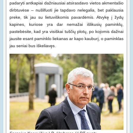
padaryti antkapiai dažniausiai atsirasdavo vietos akmentašio
dirbtuvėse – nušlifuoti jie tapdavo nelegalia, bet paklausia
preke, tik jau su lietuviškomis pavardėmis. Atvykę į žydų
kapines, kuriose yra dar nemažai išlikusių paminklų,
pastebėsite, kad yra visiškai tuščių plotų, po kojomis dažnai
jausite esant paminklo liekanas ar kapo kauburį, o paminklas
jau seniai bus iškeliavęs.