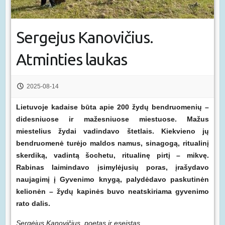
Sergejus Kanovičius.
Atminties laukas
2025-08-14
Lietuvoje kadaise būta apie 200 žydų bendruomenių –
didesniuose ir mažesniuose miestuose. Mažus
miestelius žydai vadindavo štetlais. Kiekvieno jų
bendruomenė turėjo maldos namus, sinagogą, ritualinį
skerdiką, vadintą šochetu, ritualinę pirtį – mikvę.
Rabinas laimindavo įsimylėjusių poras, įrašydavo
naujagimį į Gyvenimo knygą, palydėdavo paskutinėn
kelionėn – žydų kapinės buvo neatskiriama gyvenimo
rato dalis.
Sergėjus Kanovičius, poetas ir eseistas,