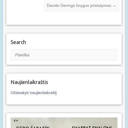
Davido Geringo knygos pristatymas
→
Search
Paieška
Naujienlaikraštis
Užsisakyti naujienlaikraštį