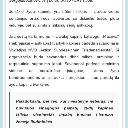
Sergejus Kanovičius | D. Umbraso / LRT nuotr.
Joniškio žydų kapinės yra būtent tokios – puikiai vietos
seniūnijos prižiūrimos, aptvertos su didžiuliu tuščiu plotu
viduryje, bet su šimtais išlikusių senų antkapių.
Jau šeštą kartą mums – Litvakų kapinių katalogui „Maceva“
(hebrajiškai – antkapis) tvarkyti kapines padeda savanoriai iš
Vokietijos NVO „Aktion Sühnezeichen Friedensdienste“. Ši
organizacija buria savanorius dirbti taikos, atminimo ir
tarptautinio supratimo labui. Savanoriai padeda atminimo
vietose ar socialinėse įstaigose, talkina žydų
bendruomenėms ar įsitraukia į projektus – nuo parodų iki
žydų kapinių tvarkymo.
Paradoksalu, bet ten, kur miestelyje neberasi nė
buvusios sinagogos pamatų, žydų kapinės
išlieka vienintelės litvakų buvimo Lietuvos
žemėje liudininkės.