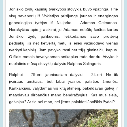
Joniškio žydų kapinių tvarkybos stovykla buvo ypatinga. Prie
visų savanorių iš Vokietijos prisijungė jaunas ir energingas
genealogijos tyrėjas iš Niujorko – Adamas Gelmanas.
Nerašyčiau apie jį atskirai, jei Adamas nebūtų šeštos kartos
Joniškio žydų palikuonis. Ieškodamas savo protėvių
pėdsakų, jis net ketvertą metų iš eilės važiuodavo vienas
tvarkyti kapinių. Jam pavyko rasti net trijų giminaičių kapus.
O šiais metais bevalydamas antkapius rado dar du. Atvyko ir
nuolatinis mūsų stovyklų dalyvis Ralphas Salingeris.
Ralphui – 79-eri, jauniausiam dalyviui – 24-eri. Ne tik
įvairaus amžiaus, bet labai įvairios patirties žmonės.
Kartkarčiais, valydamas vis kitą akmenį, pakeldavau galvą ir
matydavau dirbančius mano bendražygius. Kas mus sieja,
galvojau? Ar tie nei man, nei jiems palaidoti Joniškio žydai?