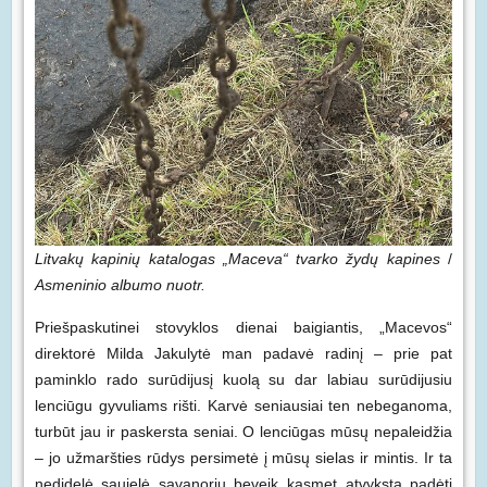
Litvakų kapinių katalogas „Maceva“ tvarko žydų kapines
/
Asmeninio albumo nuotr.
Priešpaskutinei stovyklos dienai baigiantis, „Macevos“
direktorė Milda Jakulytė man padavė radinį – prie pat
paminklo rado surūdijusį kuolą su dar labiau surūdijusiu
lenciūgu gyvuliams rišti. Karvė seniausiai ten nebeganoma,
turbūt jau ir paskersta seniai. O lenciūgas mūsų nepaleidžia
– jo užmaršties rūdys persimetė į mūsų sielas ir mintis. Ir ta
nedidelė saujelė savanorių beveik kasmet atvyksta padėti