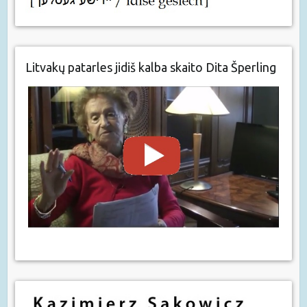
Litvakų patarles jidiš kalba skaito Dita Šperling