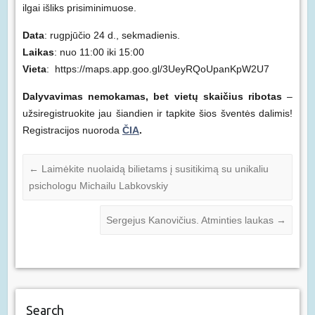
ilgai išliks prisiminimuose.
Data
: rugpjūčio 24 d., sekmadienis.
Laikas
: nuo 11:00 iki 15:00
Vieta
: https://maps.app.goo.gl/3UeyRQoUpanKpW2U7
Dalyvavimas nemokamas, bet vietų skaičius ribotas
–
užsiregistruokite jau šiandien ir tapkite šios šventės dalimis!
Registracijos nuoroda
ČIA
.
←
Laimėkite nuolaidą bilietams į susitikimą su unikaliu
psichologu Michailu Labkovskiy
Sergejus Kanovičius. Atminties laukas
→
Search