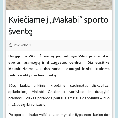
Kviečiame į „Makabi“ sporto
šventę
2025-08-14
Rugpjūčio 24 d. Žirmūnų paplūdimys Vilniuje virs tikru
sportu, pramogų ir draugystės centru – čia susitiks
Makabi šeima – klubo nariai , draugai ir visi, kuriems
patinka aktyviai leisti laiką.
Jūsų laukia tinklinis, krepšinis, šachmatai, diskgolfas,
spikebolas, Makabi Challenge varžybos ir daugybė
pramogų. Viskas pritaikyta įvairaus amžiaus dalyviams – nuo
mažiausių iki vyriausių!
Po sporto – lauko vaišės, saldumynai ir šypsenos, kurios dar