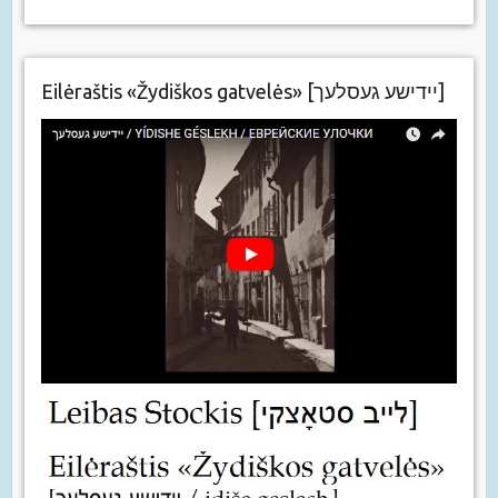
Eilėraštis «Žydiškos gatvelės» [יידישע געסלעך]