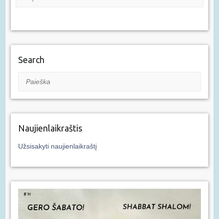
Search
Paieška
Naujienlaikraštis
Užsisakyti naujienlaikraštį