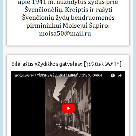
Eilėraštis «Žydiškos gatvelės» [יידישע געסלעך]