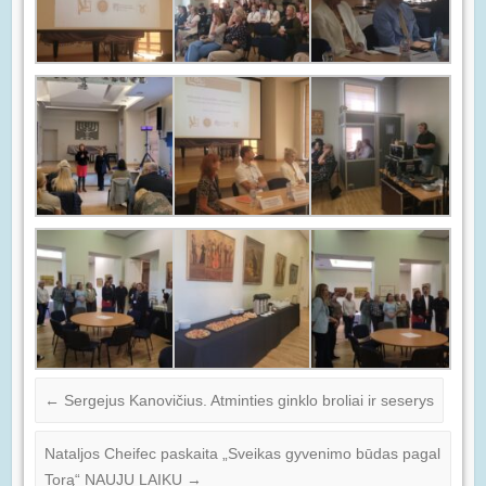
←
Sergejus Kanovičius. Atminties ginklo broliai ir seserys
Nataljos Cheifec paskaita „Sveikas gyvenimo būdas pagal
Torą“ NAUJU LAIKU
→