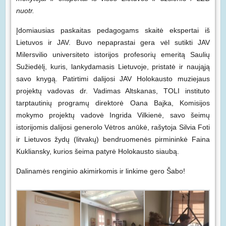
nuotr.
Įdomiausias paskaitas pedagogams skaitė ekspertai iš
Lietuvos ir JAV. Buvo nepaprastai gera vėl sutikti JAV
Milersvilio universiteto istorijos profesorių emeritą Saulių
Sužiedėlį, kuris, lankydamasis Lietuvoje, pristatė ir naująją
savo knygą. Patirtimi dalijosi JAV Holokausto muziejaus
projektų vadovas dr. Vadimas Altskanas, TOLI instituto
tarptautinių programų direktorė Oana Bajka, Komisijos
mokymo projektų vadovė Ingrida Vilkienė, savo šeimų
istorijomis dalijosi generolo Vėtros anūkė, rašytoja Silvia Foti
ir Lietuvos žydų (litvakų) bendruomenės pirmininkė Faina
Kukliansky, kurios šeima patyrė Holokausto siaubą.
Dalinamės renginio akimirkomis ir linkime gero Šabo!