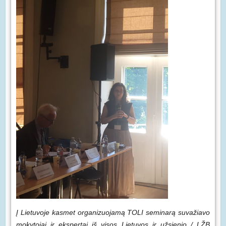
Į Lietuvoje kasmet organizuojamą TOLI seminarą suvažiavo
mokytojai ir ekspertai iš visos Lietuvos ir užsienio / LŽB