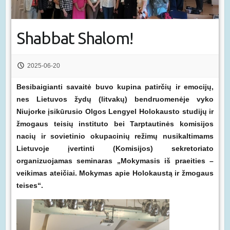
Shabbat Shalom!
2025-06-20
Besibaigianti savaitė buvo kupina patirčių ir emocijų,
nes Lietuvos žydų (litvakų) bendruomenėje vyko
Niujorke įsikūrusio Olgos Lengyel Holokausto studijų ir
žmogaus teisių instituto bei Tarptautinės komisijos
nacių ir sovietinio okupacinių režimų nusikaltimams
Lietuvoje įvertinti (Komisijos) sekretoriato
organizuojamas seminaras „Mokymasis iš praeities –
veikimas ateičiai. Mokymas apie Holokaustą ir žmogaus
teises“.