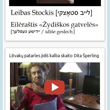
Litvakų patarles jidiš kalba skaito Dita Šperling