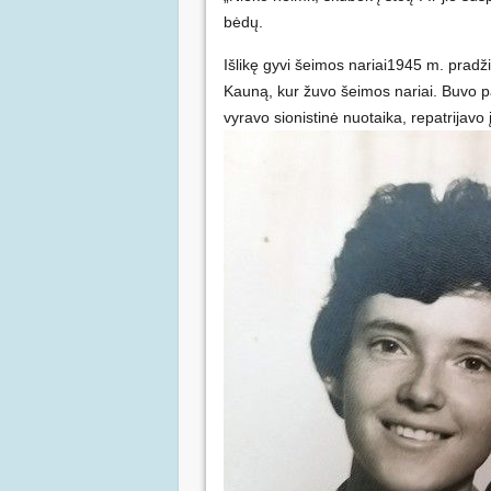
bėdų.
Išlikę gyvi šeimos nariai1945 m. pradžio
Kauną, kur žuvo šeimos nariai. Buvo pa
vyravo sionistinė nuotaika, repatrijavo 