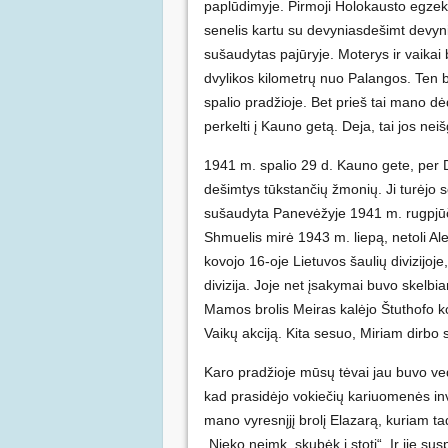
paplūdimyje. Pirmoji Holokausto egzeku
senelis kartu su devyniasdešimt devynia
sušaudytas pajūryje. Moterys ir vaikai b
dvylikos kilometrų nuo Palangos. Ten
spalio pradžioje. Bet prieš tai mano dė
perkelti į Kauno getą. Deja, tai jos nei
1941 m. spalio 29 d. Kauno gete, per 
dešimtys tūkstančių žmonių. Ji turėjo 
sušaudyta Panevėžyje 1941 m. rugpjūčio
Shmuelis mirė 1943 m. liepą, netoli Al
kovojo 16-oje Lietuvos šaulių divizijoj
divizija. Joje net įsakymai buvo skelbia
Mamos brolis Meiras kalėjo Štuthofo k
Vaikų akciją. Kita sesuo, Miriam dirbo 
Karo pradžioje mūsų tėvai jau buvo ve
kad prasidėjo vokiečių kariuomenės i
mano vyresnįjį brolį Elazarą, kuriam t
„Nieko neimk, skubėk į stotį“. Ir jie sus