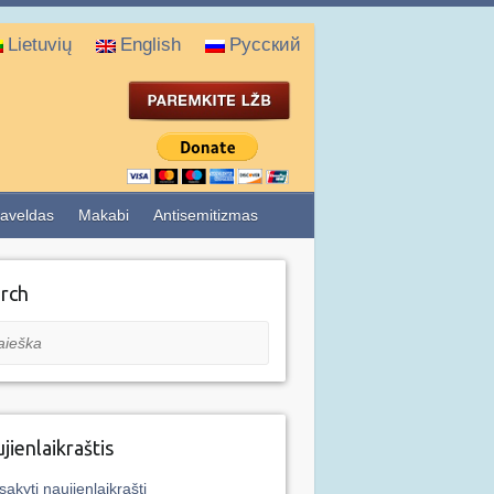
Lietuvių
English
Русский
aveldas
Makabi
Antisemitizmas
rch
eška
jienlaikraštis
sakyti naujienlaikraštį