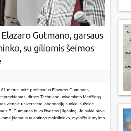
 Elazaro Gutmano, garsaus
inko, su giliomis šeimos
e
 81 metus, mirė profesorius Elazaras Gutmanas,
viceprezidentas, dirbęs Techniono universiteto Medžiagų
mas vienoje universiteto laboratorijų sunkiai sužeidė
mais E. Gutmanas buvo išvežtas į ligoninę. Jo būklė buvo
tekome įdomaus talentingo mokslininko, mylinčio ir mylimo
.