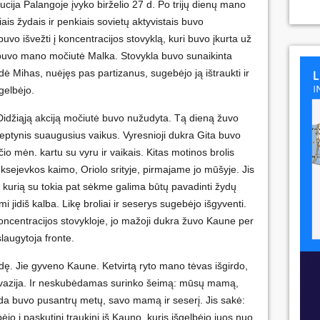
cija Palangoje įvyko birželio 27 d. Po trijų dienų mano
is žydais ir penkiais sovietų aktyvistais buvo
uvo išvežti į koncentracijos stovyklą, kuri buvo įkurta už
 buvo mano močiutė Malka. Stovykla buvo sunaikinta
dė Mihas, nuėjęs pas partizanus, sugebėjo ją ištraukti ir
šgelbėjo.
Didžiąją akciją močiutė buvo nužudyta. Tą dieną žuvo
septynis suaugusius vaikus. Vyresnioji dukra Gita buvo
 mėn. kartu su vyru ir vaikais. Kitas motinos brolis
eksejevkos kaimo, Oriolo srityje, pirmajame jo mūšyje. Jis
e, kurią su tokia pat sėkme galima būtų pavadinti žydų
mi jidiš kalba. Likę broliai ir seserys sugebėjo išgyventi.
oncentracijos stovykloje, jo mažoji dukra žuvo Kaune per
slaugytoja fronte.
dę. Jie gyveno Kaune. Ketvirtą ryto mano tėvas išgirdo,
nvazija. Ir neskubėdamas surinko šeimą: mūsų mamą,
ada buvo pusantrų metų, savo mamą ir seserį. Jis sakė:
pėjo į paskutinį traukinį iš Kauno, kuris išgelbėjo juos nuo