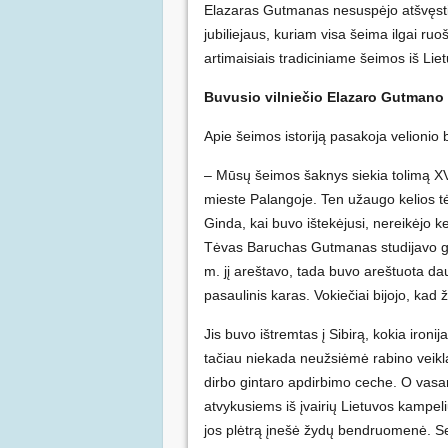
Elazaras Gutmanas nesuspėjo atšvęsti 
jubiliejaus, kuriam visa šeima ilgai ruo
artimaisiais tradiciniame šeimos iš Li
Buvusio vilniečio Elazaro Gutmano
Apie šeimos istoriją pasakoja velionio
– Mūsų šeimos šaknys siekia tolimą XV
mieste Palangoje. Ten užaugo kelios 
Ginda, kai buvo ištekėjusi, nereikėjo 
Tėvas Baruchas Gutmanas studijavo gars
m. jį areštavo, tada buvo areštuota d
pasaulinis karas. Vokiečiai bijojo, kad
Jis buvo ištremtas į Sibirą, kokia ironija
tačiau niekada neužsiėmė rabino veikla
dirbo gintaro apdirbimo ceche. O vas
atvykusiems iš įvairių Lietuvos kampeli
jos plėtrą įnešė žydų bendruomenė. Se