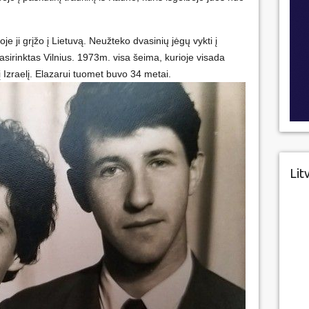
je ji grįžo į Lietuvą. Neužteko dvasinių jėgų vykti į
sirinktas Vilnius. 1973m. visa šeima, kurioje visada
į Izraelį. Elazarui tuomet buvo 34 metai.
Lit