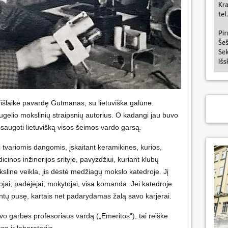
 išlaikė pavardę Gutmanas, su lietuviška galūne.
ugelio mokslinių straipsnių autorius. O kadangi jau buvo
šsaugoti lietuvišką visos šeimos vardo garsą.
i tvariomis dangomis, įskaitant keramikines, kurios,
cinos inžinerijos srityje, pavyzdžiui, kuriant klubų
sline veikla, jis dėstė medžiagų mokslo katedroje. Jį
ojai, padėjėjai, mokytojai, visa komanda. Jei katedroje
dentų pusę, kartais net padarydamas žalą savo karjerai.
gavo garbės profesoriaus vardą („Emeritos“), tai reiškė
rą ir laboratoriją.