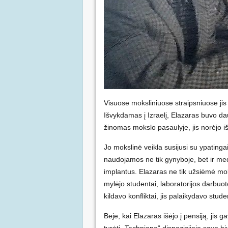
Visuose moksliniuose straipsniuose jis
Išvykdamas į Izraelį, Elazaras buvo da
žinomas mokslo pasaulyje, jis norėjo i
Jo mokslinė veikla susijusi su ypatinga
naudojamos ne tik gynyboje, bet ir medi
implantus. Elazaras ne tik užsiėmė mok
mylėjo studentai, laboratorijos darbuot
kildavo konfliktai, jis palaikydavo stu
Beje, kai Elazaras išėjo į pensiją, jis 
turėti „Techniono“ dispozicijoje savo biu