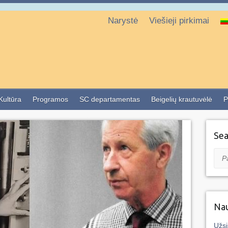
Narystė
Viešieji pirkimai
 Kultūra
Programos
SC departamentas
Beigelių krautuvėlė
P
Sea
Pai
Nau
Užsi