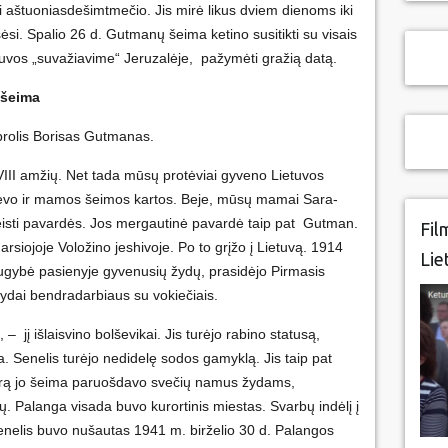
aštuoniasdešimtmečio. Jis mirė likus dviem dienoms iki
šėsi. Spalio 26 d. Gutmanų šeima ketino susitikti su visais
etuvos „suvažiavime“ Jeruzalėje, pažymėti gražią datą.
 šeima
 brolis Borisas Gutmanas.
III amžių. Net tada mūsų protėviai gyveno Lietuvos
tėvo ir mamos šeimos kartos. Beje, mūsų mamai Sara-
keisti pavardės. Jos mergautinė pavardė taip pat Gutman.
Fil
iojoje Voložino jeshivoje. Po to grįžo į Lietuvą. 1914
Lie
augybė pasienyje gyvenusių žydų, prasidėjo Pirmasis
 žydai bendradarbiaus su vokiečiais.
, – jį išlaisvino bolševikai. Jis turėjo rabino statusą,
. Senelis turėjo nedidelę sodos gamyklą. Jis taip pat
arą jo šeima paruošdavo svečių namus žydams,
ų. Palanga visada buvo kurortinis miestas. Svarbų indėlį į
nelis buvo nušautas 1941 m. birželio 30 d. Palangos