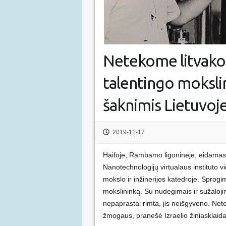
Netekome litvako
talentingo mokslin
šaknimis Lietuvoj
2019-11-17
Haifoje, Rambamo ligoninėje, eidamas
Nanotechnologijų virtualaus instituto 
mokslo ir inžinerijos katedroje. Sprogi
mokslininką. Su nudegimais ir sužaloji
nepaprastai rimta, jis neišgyveno. Ne
žmogaus, pranešė Izraelio žiniasklaida