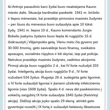
Iki Antrojo pasaulinio karo žydai buvo neatsiejama Kauno
miesto dalis. Situacija kardinaliai pasikeitė 1941 m. birželio
ir liepos mėnesiais, kai prasidėjo pirmosios masinės žudynės
– per šiuos du mėnesius buvo sušaudyta apie 10 tūkst.
žydų. 1941 m. liepos 10 d., Kauno komendanto Jurgio
Bobelio įsakymu žydams buvo liepta iki rugpjūčio 15 d.
išsikraustyti į Vilijampolės getą. Vienu metu čia gyveno per
30 000 žmonių, geto savivaldoje buvo finansų, sveikatos
apsaugos, socialinės rūpybos ir kiti skyriai, taip pat policija.
Netrukus prasidėjo masinės žudynės, vadintos akcijomis.
Pirmoji akcija buvo rugpjūčio 2 d., kai IV forte nužudyti 203
žydai. Inteligentų akcija buvo rugpjūčio 9 d., IV forte
nužudant 534 žydus. Rugsėjo 26 d. sudeginta geto ligoninė,
o IV forte sušaudyti ligoniai ir įtariami užsikrėtę infekcinėmis
ligomis (viso 1608 žydai). Spalio 4 d. neva dėl pasikėsinimo į
vokiečių sargybinį IX forte sušaudyta 1845 žydai (Ketvirtoji
akcija). Didžioji akcija įvyko spalio 29 dieną: atrinkti geto
gyventojai nuvežti į IX fortą ir sušaudyti belaisvių iškastuose