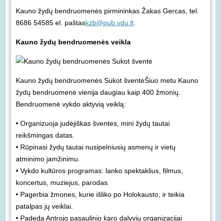
Kauno žydų bendruomenės pirmininkas Žakas Gercas, tel.
8686 54585 el. paštas
kzb@pub.vdu.lt
.
Kauno žydų bendruomenės veikla
Kauno žydų bendruomenės Sukot šventė
Šiuo metu Kauno
žydų bendruomenė vienija daugiau kaip 400 žmonių.
Bendruomenė vykdo aktyvią veiklą:
• Organizuoja judėjiškas šventes, mini žydų tautai
reikšmingas datas.
• Rūpinasi žydų tautai nusipelniusių asmenų ir vietų
atminimo įamžinimu.
• Vykdo kultūros programas: lanko spektaklius, filmus,
koncertus, muziejus, parodas.
• Pagerbia žmones, kurie išliko po Holokausto, ir teikia
patalpas jų veiklai.
• Padeda Antrojo pasaulinio karo dalyvių organizacijai