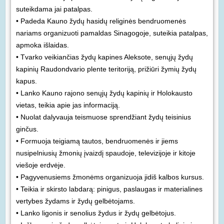
suteikdama jai patalpas.
• Padeda Kauno žydų hasidų religinės bendruomenės
nariams organizuoti pamaldas Sinagogoje, suteikia patalpas,
apmoka išlaidas.
• Tvarko veikiančias žydų kapines Aleksote, senųjų žydų
kapinių Raudondvario plente teritoriją, prižiūri žymių žydų
kapus.
• Lanko Kauno rajono senųjų žydų kapinių ir Holokausto
vietas, teikia apie jas informaciją.
• Nuolat dalyvauja teismuose sprendžiant žydų teisinius
ginčus.
• Formuoja teigiamą tautos, bendruomenės ir jiems
nusipelniusių žmonių įvaizdį spaudoje, televizijoje ir kitoje
viešoje erdvėje.
• Pagyvenusiems žmonėms organizuoja jidiš kalbos kursus.
• Teikia ir skirsto labdarą: pinigus, paslaugas ir materialines
vertybes žydams ir žydų gelbėtojams.
• Lanko ligonis ir senolius žydus ir žydų gelbėtojus.