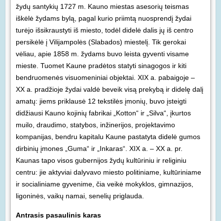
žydų santykių 1727 m. Kauno miestas asesorių teismas
iškėlė žydams bylą, pagal kurio priimtą nuosprendį žydai
turėjo išsikraustyti iš miesto, todėl didelė dalis jų iš centro
persikėlė į Vilijampolės (Slabados) miestelį. Tik gerokai
vėliau, apie 1858 m. žydams buvo leista gyventi visame
mieste. Tuomet Kaune pradėtos statyti sinagogos ir kiti
bendruomenės visuomeniniai objektai. XIX a. pabaigoje –
XX a. pradžioje žydai valdė beveik visą prekybą ir didelę dalį
amatų: jiems priklausė 12 tekstilės įmonių, buvo įsteigti
didžiausi Kauno kojinių fabrikai „Kotton“ ir „Silva“, įkurtos
muilo, draudimo, statybos, inžinerijos, projektavimo
kompanijas, bendru kapitalu Kaune pastatyta didelė gumos
dirbinių įmones „Guma“ ir „Inkaras“. XIX a. – XX a. pr.
Kaunas tapo visos gubernijos žydų kultūriniu ir religiniu
centru: jie aktyviai dalyvavo miesto politiniame, kultūriniame
ir socialiniame gyvenime, čia veikė mokyklos, gimnazijos,
ligoninės, vaikų namai, senelių priglauda.
Antrasis pasaulinis karas