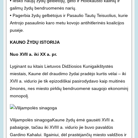
• Ieško naujų žydų gelbėtojų, geto ir Holokausto kalinių ir
galimų žydų bendruomenės narių.
• Pagerbia žydų gelbėtojus ir Pasaulio Tautų Teisuolius, kurie
Antrojo pasaulinio karo metu kovojo antihitlerinės koalicijos
pusėje.
KAUNO ŽYDŲ ISTORIJA
Nuo XVII a. iki XX a. pr.
Lyginant su kitais Lietuvos Didžiosios Kunigaikštystės
miestais, Kaune dėl draudimo žydai pradėjo kurtis vėlai – iki
XVII a. vidurio jie tik epizodiškai pasirodydavo kaip muitinės
žmonės, nes miesto pirklių bendruomenė saugojo ekonominį
monopolį.
Vilijampolės sinagoga
Kaune žydų ėmė gausėti XVII a.
pabaigoje, tačiau iki XVIII a. vidurio jie buvo pavaldūs
Gardino Kahalui. Ilgainiui, dėl prastėjančių miesto valdžios ir