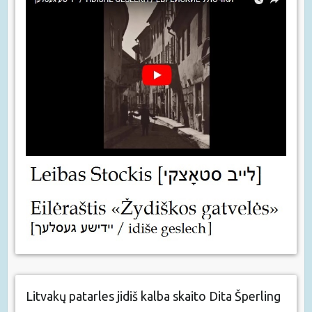
Litvakų patarles jidiš kalba skaito Dita Šperling