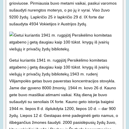
grioviuose. Pirmiausia buvo metami vaikai, paskui varomos
sušaudyti nurengtos moterys, o po jų ir vyrai. Viso žuvo
9200 žydų. Lapkričio 25 ir lapkričio 29 d. IX forte dar
sušaudyta 4934 Vokietijos ir Austrijos žydų.
Getui kuriantis 1941 m. rugpjūtį Persikėlimo komitetas
atgabeno į getą daugiau kaip 100 tūkst. knygų iš įvairių
viešųjų ir privačių žydų bibliotekų.
1943 m. rudenį
Vilijampolės getas buvo paverstas koncentracijos stovykla.
Jame dar gyveno 8000 žmonių. 1944 m. kovo 26 d. Kauno
gete buvo masiškai atimami vaikai. Kitą dieną jie buvo
sušaudyti su senoliais IX forte. Kauno geto istorija baigėsi
1944 m. liepos 8 d. išplukdyta 1200, liepos 10 d. – dar 900
žydų. Liepos 12 d. Gestapas ėmė padeginėti geto namus, o
išbėgančius žmones šaudyti. 2000 pasislėpusių žydų žuvo,