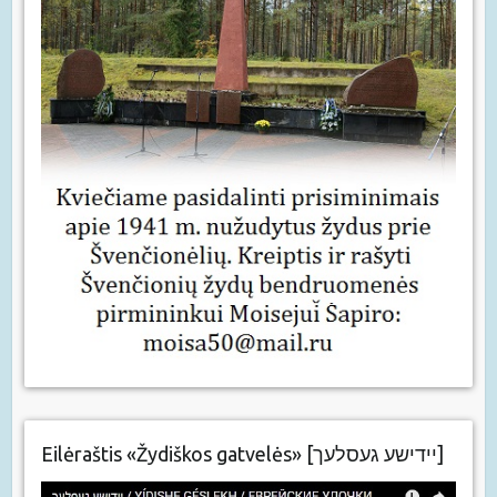
Eilėraštis «Žydiškos gatvelės» [יידישע געסלעך]