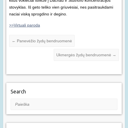
kitus vokiečiai išvežė į Dachau ir Štuthofo koncentracijos
stovyklas. Iš geto teliko vien griuvėsiai, nes pasitraukdami
naciai viską sprogdino ir degino.
>>Virtuali paroda
←
Panevėžio žydų bendruomenė
Ukmergės žydų bendruomenė
→
Search
Paieška