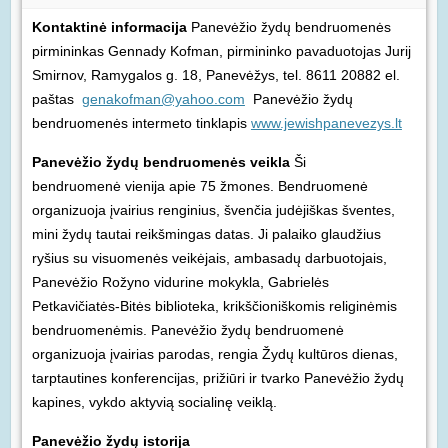
Kontaktinė informacija
Panevėžio žydų bendruomenės
pirmininkas Gennady Kofman, pirmininko pavaduotojas Jurij
Smirnov, Ramygalos g. 18, Panevėžys, tel. 8611 20882 el.
paštas
genakofman@yahoo.com
Panevėžio žydų
bendruomenės intermeto tinklapis
www.jewishpanevezys.lt
Panevėžio žydų bendruomenės veikla
Ši
bendruomenė vienija apie 75 žmones. Bendruomenė
organizuoja įvairius renginius, švenčia judėjiškas šventes,
mini žydų tautai reikšmingas datas. Ji palaiko glaudžius
ryšius su visuomenės veikėjais, ambasadų darbuotojais,
Panevėžio Rožyno vidurine mokykla, Gabrielės
Petkavičiatės-Bitės biblioteka, krikščioniškomis religinėmis
bendruomenėmis. Panevėžio žydų bendruomenė
organizuoja įvairias parodas, rengia Žydų kultūros dienas,
tarptautines konferencijas, prižiūri ir tvarko Panevėžio žydų
kapines, vykdo aktyvią socialinę veiklą.
Panevėžio žydų istorija