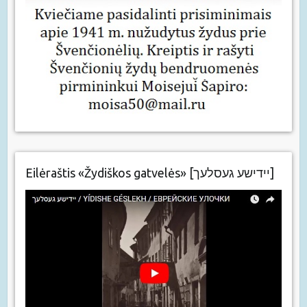
Eilėraštis «Žydiškos gatvelės» [יידישע געסלעך]