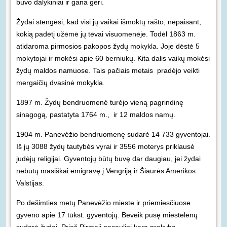
buvo dalykiniai ir gana geri.
Žydai stengėsi, kad visi jų vaikai išmoktų rašto, nepaisant,
kokią padėtį užėmė jų tėvai visuomenėje. Todėl 1863 m.
atidaroma pirmosios pakopos žydų mokykla. Joje dėstė 5
mokytojai ir mokėsi apie 60 berniukų. Kita dalis vaikų mokėsi
žydų maldos namuose. Tais pačiais metais pradėjo veikti
mergaičių dvasinė mokykla.
1897 m. Žydų bendruomenė turėjo vieną pagrindinę
sinagogą, pastatyta 1764 m., ir 12 maldos namų.
1904 m. Panevėžio bendruomenę sudarė 14 733 gyventojai.
Iš jų 3088 žydų tautybės vyrai ir 3556 moterys priklausė
judėjų religijai. Gyventojų būtų buvę dar daugiau, jei žydai
nebūtų masiškai emigravę į Vengriją ir Šiaurės Amerikos
Valstijas.
Po dešimties metų Panevėžio mieste ir priemiesčiuose
gyveno apie 17 tūkst. gyventojų. Beveik pusę miestelėnų