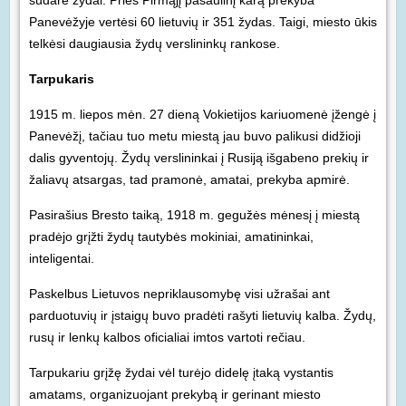
sudarė žydai. Prieš Pirmąjį pasaulinį karą prekyba
Panevėžyje vertėsi 60 lietuvių ir 351 žydas. Taigi, miesto ūkis
telkėsi daugiausia žydų verslininkų rankose.
Tarpukaris
1915 m. liepos mėn. 27 dieną Vokietijos kariuomenė įžengė į
Panevėžį, tačiau tuo metu miestą jau buvo palikusi didžioji
dalis gyventojų. Žydų verslininkai į Rusiją išgabeno prekių ir
žaliavų atsargas, tad pramonė, amatai, prekyba apmirė.
Pasirašius Bresto taiką, 1918 m. gegužės mėnesį į miestą
pradėjo grįžti žydų tautybės mokiniai, amatininkai,
inteligentai.
Paskelbus Lietuvos nepriklausomybę visi užrašai ant
parduotuvių ir įstaigų buvo pradėti rašyti lietuvių kalba. Žydų,
rusų ir lenkų kalbos oficialiai imtos vartoti rečiau.
Tarpukariu grįžę žydai vėl turėjo didelę įtaką vystantis
amatams, organizuojant prekybą ir gerinant miesto