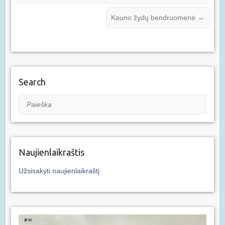
Kauno žydų bendruomenė
→
Search
Paieška
Naujienlaikraštis
Užsisakyti naujienlaikraštį