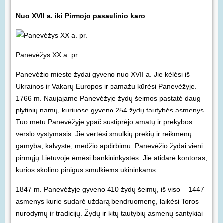
Nuo XVII a. iki Pirmojo pasaulinio karo
Panevėžys XX a. pr.
Panevėžio mieste žydai gyveno nuo XVII a. Jie kėlėsi iš
Ukrainos ir Vakarų Europos ir pamažu kūrėsi Panevėžyje.
1766 m. Naujajame Panevėžyje žydų šeimos pastatė daug
plytinių namų, kuriuose gyveno 254 žydų tautybės asmenys.
Tuo metu Panevėžyje ypač sustiprėjo amatų ir prekybos
verslo vystymasis. Jie vertėsi smulkių prekių ir reikmenų
gamyba, kalvyste, medžio apdirbimu. Panevėžio žydai vieni
pirmųjų Lietuvoje ėmėsi bankininkystės. Jie atidarė kontoras,
kurios skolino pinigus smulkiems ūkininkams.
1847 m. Panevėžyje gyveno 410 žydų šeimų, iš viso – 1447
asmenys kurie sudarė uždarą bendruomenę, laikėsi Toros
nurodymų ir tradicijų. Žydų ir kitų tautybių asmenų santykiai