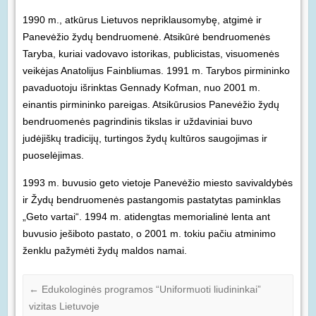
1990 m., atkūrus Lietuvos nepriklausomybę, atgimė ir
Panevėžio žydų bendruomenė. Atsikūrė bendruomenės
Taryba, kuriai vadovavo istorikas, publicistas, visuomenės
veikėjas Anatolijus Fainbliumas. 1991 m. Tarybos pirmininko
pavaduotoju išrinktas Gennady Kofman, nuo 2001 m.
einantis pirmininko pareigas. Atsikūrusios Panevėžio žydų
bendruomenės pagrindinis tikslas ir uždaviniai buvo
judėjiškų tradicijų, turtingos žydų kultūros saugojimas ir
puoselėjimas.
1993 m. buvusio geto vietoje Panevėžio miesto savivaldybės
ir Žydų bendruomenės pastangomis pastatytas paminklas
„Geto vartai“. 1994 m. atidengtas memorialinė lenta ant
buvusio ješiboto pastato, o 2001 m. tokiu pačiu atminimo
ženklu pažymėti žydų maldos namai.
←
Edukologinės programos “Uniformuoti liudininkai”
vizitas Lietuvoje