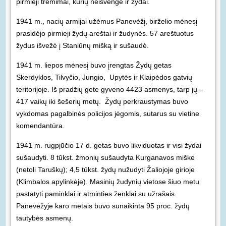
pirmieji trėmimai, kurių neišvengė ir žydai.
1941 m., nacių armijai užėmus Panevėžį, birželio mėnesį
prasidėjo pirmieji žydų areštai ir žudynės. 57 areštuotus
žydus išvežė į Staniūnų mišką ir sušaudė.
1941 m. liepos mėnesį buvo įrengtas Žydų getas
Skerdyklos, Tilvyčio, Jungio, Upytės ir Klaipėdos gatvių
teritorijoje. Iš pradžių gete gyveno 4423 asmenys, tarp jų –
417 vaikų iki šešerių metų. Žydų perkraustymas buvo
vykdomas pagalbinės policijos jėgomis, sutarus su vietine
komendantūra.
1941 m. rugpjūčio 17 d. getas buvo likviduotas ir visi žydai
sušaudyti. 8 tūkst. žmonių sušaudyta Kurganavos miške
(netoli Taruškų); 4,5 tūkst. žydų nužudyti Žaliojoje girioje
(Klimbalos apylinkėje). Masinių žudynių vietose šiuo metu
pastatyti paminklai ir atminties ženklai su užrašais.
Panevėžyje karo metais buvo sunaikinta 95 proc. žydų
tautybės asmenų.