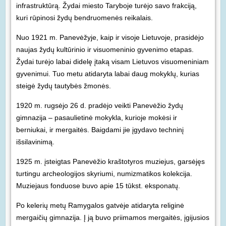
infrastruktūrą. Žydai miesto Taryboje turėjo savo frakciją,
kuri rūpinosi žydų bendruomenės reikalais.
Nuo 1921 m. Panevėžyje, kaip ir visoje Lietuvoje, prasidėjo
naujas žydų kultūrinio ir visuomeninio gyvenimo etapas.
Žydai turėjo labai didelę įtaką visam Lietuvos visuomeniniam
gyvenimui. Tuo metu atidaryta labai daug mokyklų, kurias
steigė žydų tautybės žmonės.
1920 m. rugsėjo 26 d. pradėjo veikti Panevėžio žydų
gimnazija – pasaulietinė mokykla, kurioje mokėsi ir
berniukai, ir mergaitės. Baigdami jie įgydavo techninį
išsilavinimą.
1925 m. įsteigtas Panevėžio kraštotyros muziejus, garsėjęs
turtingu archeologijos skyriumi, numizmatikos kolekcija.
Muziejaus fonduose buvo apie 15 tūkst. eksponatų.
Po kelerių metų Ramygalos gatvėje atidaryta religinė
mergaičių gimnazija. Į ją buvo priimamos mergaitės, įgijusios