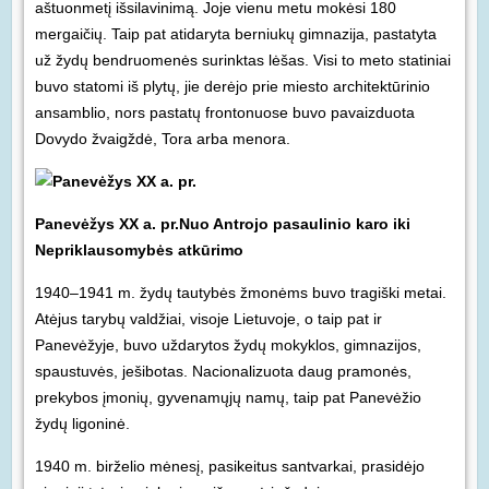
aštuonmetį išsilavinimą. Joje vienu metu mokėsi 180
mergaičių. Taip pat atidaryta berniukų gimnazija, pastatyta
už žydų bendruomenės surinktas lėšas. Visi to meto statiniai
buvo statomi iš plytų, jie derėjo prie miesto architektūrinio
ansamblio, nors pastatų frontonuose buvo pavaizduota
Dovydo žvaigždė, Tora arba menora.
Panevėžys XX a. pr.
Nuo Antrojo pasaulinio karo iki
Nepriklausomybės atkūrimo
1940–1941 m. žydų tautybės žmonėms buvo tragiški metai.
Atėjus tarybų valdžiai, visoje Lietuvoje, o taip pat ir
Panevėžyje, buvo uždarytos žydų mokyklos, gimnazijos,
spaustuvės, ješibotas. Nacionalizuota daug pramonės,
prekybos įmonių, gyvenamųjų namų, taip pat Panevėžio
žydų ligoninė.
1940 m. birželio mėnesį, pasikeitus santvarkai, prasidėjo