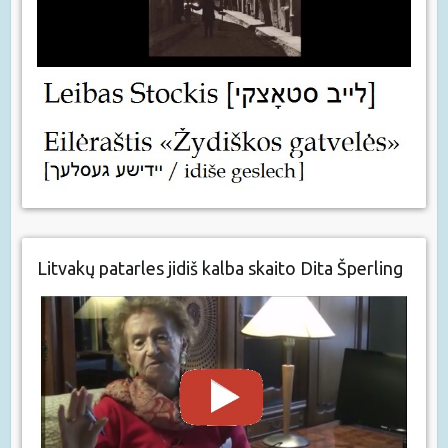
Litvakų patarles jidiš kalba skaito Dita Šperling