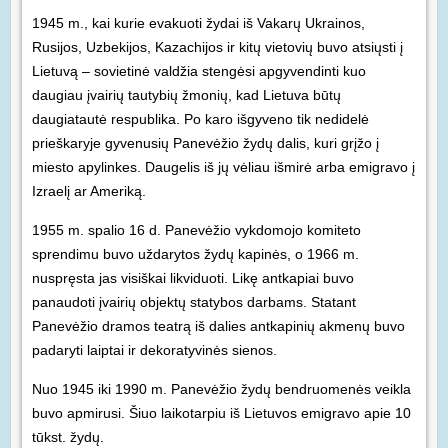
1945 m., kai kurie evakuoti žydai iš Vakarų Ukrainos,
Rusijos, Uzbekijos, Kazachijos ir kitų vietovių buvo atsiųsti į
Lietuvą – sovietinė valdžia stengėsi apgyvendinti kuo
daugiau įvairių tautybių žmonių, kad Lietuva būtų
daugiatautė respublika. Po karo išgyveno tik nedidelė
prieškaryje gyvenusių Panevėžio žydų dalis, kuri grįžo į
miesto apylinkes. Daugelis iš jų vėliau išmirė arba emigravo į
Izraelį ar Ameriką.
1955 m. spalio 16 d. Panevėžio vykdomojo komiteto
sprendimu buvo uždarytos žydų kapinės, o 1966 m.
nuspręsta jas visiškai likviduoti. Likę antkapiai buvo
panaudoti įvairių objektų statybos darbams. Statant
Panevėžio dramos teatrą iš dalies antkapinių akmenų buvo
padaryti laiptai ir dekoratyvinės sienos.
Nuo 1945 iki 1990 m. Panevėžio žydų bendruomenės veikla
buvo apmirusi. Šiuo laikotarpiu iš Lietuvos emigravo apie 10
tūkst. žydų.