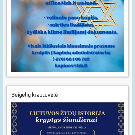
Beigelių krautuvėlė