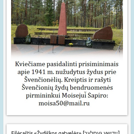
Eilėraštis «Žydiškos gatvelės» [יידישע געסלעך]