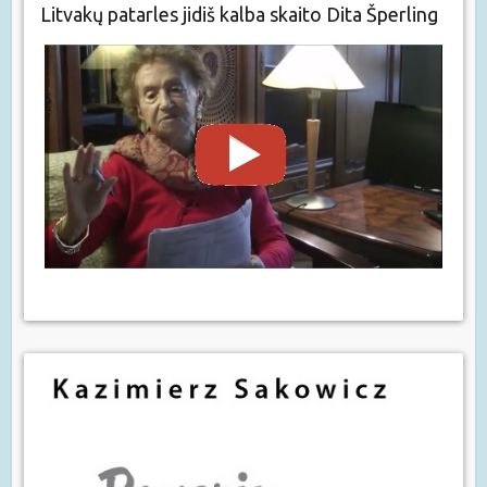
Litvakų patarles jidiš kalba skaito Dita Šperling