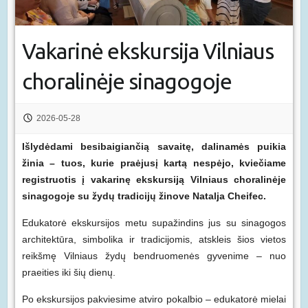
Vakarinė ekskursija Vilniaus
choralinėje sinagogoje
2026-05-28
Išlydėdami besibaigiančią savaitę, dalinamės puikia
žinia – tuos, kurie praėjusį kartą nespėjo, kviečiame
registruotis į vakarinę ekskursiją Vilniaus choralinėje
sinagogoje su žydų tradicijų žinove Natalja Cheifec.
Edukatorė ekskursijos metu supažindins jus su sinagogos
architektūra, simbolika ir tradicijomis, atskleis šios vietos
reikšmę Vilniaus žydų bendruomenės gyvenime – nuo
praeities iki šių dienų.
Po ekskursijos pakviesime atviro pokalbio – edukatorė mielai