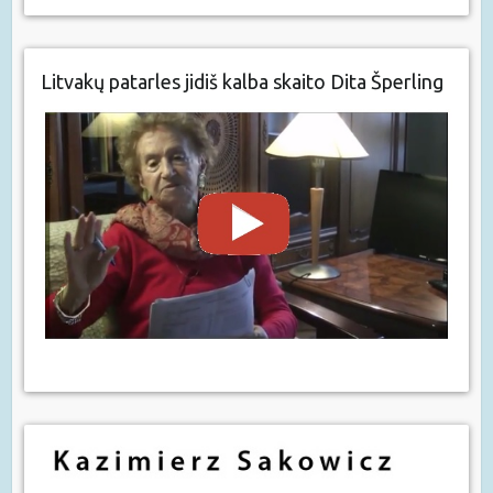
Litvakų patarles jidiš kalba skaito Dita Šperling