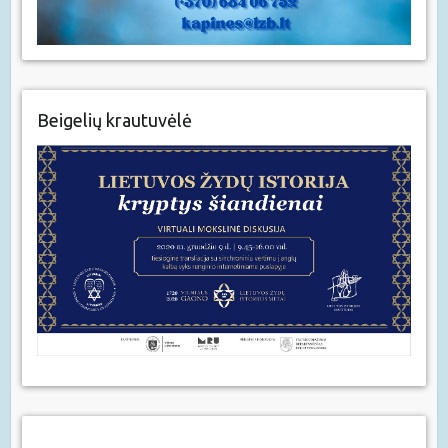
Beigelių krautuvėlė