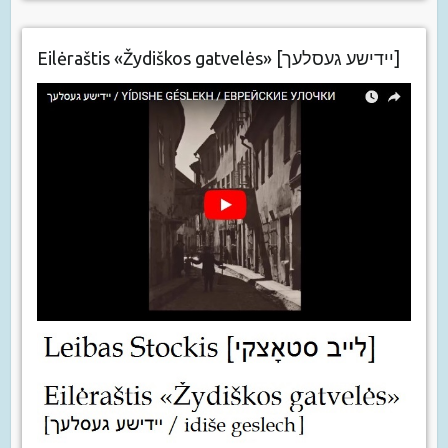
Eilėraštis «Žydiškos gatvelės» [יידישע געסלעך]