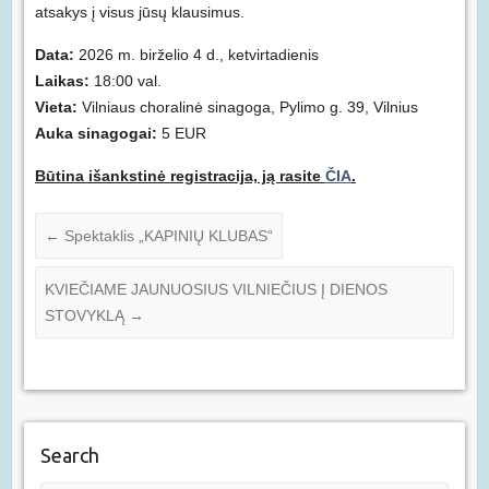
atsakys į visus jūsų klausimus.
Data:
2026 m. birželio 4 d., ketvirtadienis
Laikas:
18:00 val.
Vieta:
Vilniaus choralinė sinagoga, Pylimo g. 39, Vilnius
Auka sinagogai:
5 EUR
Būtina išankstinė registracija, ją rasite
ČIA
.
←
Spektaklis „KAPINIŲ KLUBAS“
KVIEČIAME JAUNUOSIUS VILNIEČIUS Į DIENOS
STOVYKLĄ
→
Search