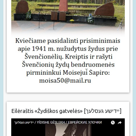
Eilėraštis «Žydiškos gatvelės» [יידישע געסלעך]