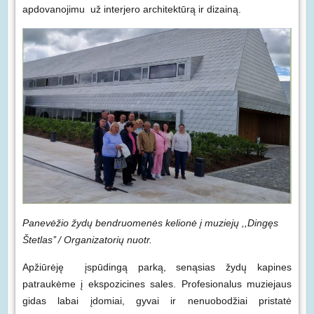
apdovanojimu už interjero architektūrą ir dizainą.
Panev
ėžio žydų bendruomenės kelionė į muziejų
,,Dingęs
Štetlas’’ / Organizatorių nuotr.
Apžiūrėję įspūdingą parką, senąsias žydų kapines
patraukėme į ekspozicines sales. Profesionalus muziejaus
gidas labai įdomiai, gyvai ir nenuobodžiai pristatė