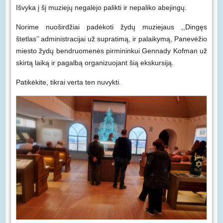
Išvyka į šį muziejų negalėjo palikti ir nepaliko abejingų.
Norime nuoširdžiai padėkoti žydų muziejaus ,,Dingęs
štetlas’’ administracijai už supratimą, ir palaikymą, Panevėžio
miesto žydų bendruomenės pirmininkui Gennady Kofman už
skirtą laiką ir pagalbą organizuojant šią ekskursiją.
Patikėkite, tikrai verta ten nuvykti.