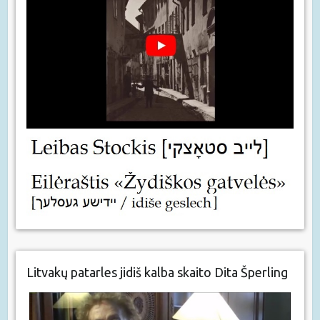
Litvakų patarles jidiš kalba skaito Dita Šperling