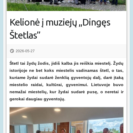
Kelionė į muziejų ,,Dingęs
Štetlas’’
2026-05-27
Štetl tai žydų žodis, jidiš kalba jis reiškia miestelį. Žydų
istorijoje ne bet koks miestelis vadinamas štetl, o tas,
kuriame žydai sudarė ženklią gyventojų dalį, darė įtaką
miestelio raidai, kultūrai, gyvenimui.
Lietuvoje
buvo
nema
ž
ai
miesteli
ų,
kur
ž
ydai
sudar
ė
pus
ę,
o
neretai
ir
gerokai
daugiau
gyventoj
ų.