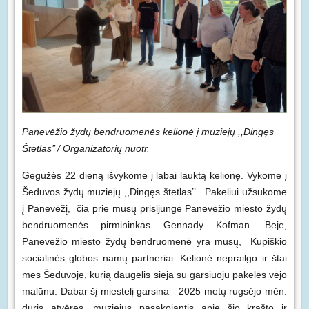
Panev
ėžio žydų bendruomenės kelionė į muziejų
,,Dingęs
Štetlas’’ / Organizatorių nuotr.
Gegužės 22 dieną išvykome į labai lauktą kelionę. Vykome į
Šeduvos žydų muziejų ,,Dingęs štetlas’’. Pakeliui užsukome
į Panevėžį, čia prie mūsų prisijungė Panevėžio miesto žydų
bendruomenės pirmininkas Gennady Kofman. Beje,
Panevėžio miesto žydų bendruomenė yra mūsų, Kupiškio
socialinės globos namų partneriai. Kelionė neprailgo ir štai
mes Šeduvoje, kurią daugelis sieja su garsiuoju pakelės vėjo
malūnu. Dabar šį miestelį garsina 2025 metų rugsėjo mėn.
duris atvėręs, muziejus pasakojantis apie šio krašto ir