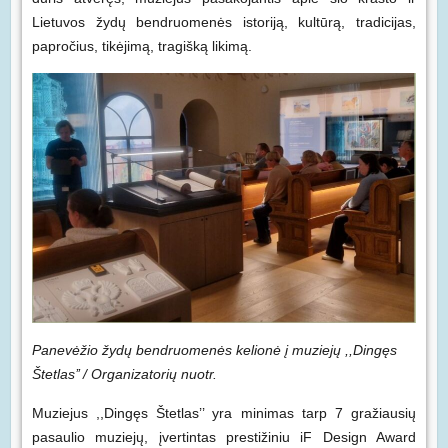
Lietuvos žydų bendruomenės istoriją, kultūrą, tradicijas,
papročius, tikėjimą, tragišką likimą.
Panev
ėžio žydų bendruomenės kelionė į muziejų
,,Dingęs
Štetlas’’ / Organizatorių nuotr.
Muziejus ,,Dingęs Štetlas’’ yra minimas tarp 7 gražiausių
pasaulio muziejų, įvertintas prestižiniu iF Design Award