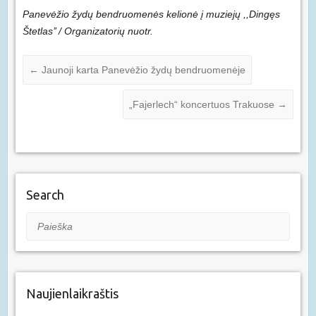
Panev
ėžio žydų bendruomenės kelionė į muziejų
,,Dingęs
Štetlas’’ / Organizatorių nuotr.
←
Jaunoji karta Panevėžio žydų bendruomenėje
„Fajerlech“ koncertuos Trakuose
→
Search
Paieška
Naujienlaikraštis