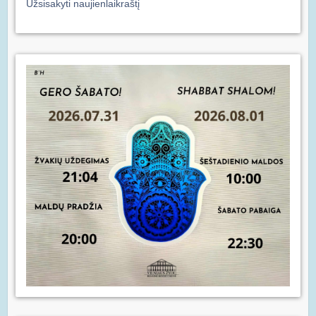
Užsisakyti naujienlaikraštį