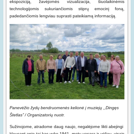
ekspoziciją, žavėjomės vizualizacija, šiuolaikinėmis
technologijomis sukuriančiomis stiprų emocinį foną,
padedančiomis lengviau suprasti pateikiamą informaciją.
Panev
ėžio žydų bendruomenės kelionė į muziejų
,,Dingęs
Štetlas’’ / Organizatorių nuotr.
Sužinojome, atradome daug naujo, negalėjome likti abejingi
klausant apie tai,kas vyko 1941 metų vasarą ir vėliau, visais