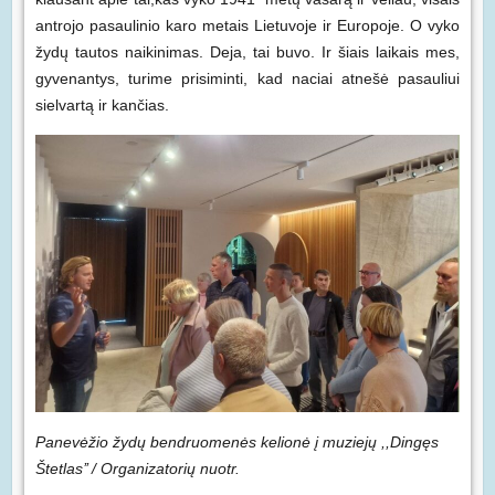
antrojo pasaulinio karo metais Lietuvoje ir Europoje. O vyko
žydų tautos naikinimas. Deja, tai buvo. Ir šiais laikais mes,
gyvenantys, turime prisiminti, kad naciai atnešė pasauliui
sielvartą ir kančias.
Panev
ėžio žydų bendruomenės kelionė į muziejų
,,Dingęs
Štetlas’’ / Organizatorių nuotr.