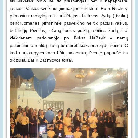
šis vakaras buvo ne tik prasmingas, bet ir nepaprastai
jaukus. Vaikus sveikino gimnazijos direktorė Ruth Reches,
pirmosios mokytojos ir auklėtojos. Lietuvos žydų (litvakų)
bendruomenės pirmininkė pasveikino ne tik pačius vaikus,
bet ir jų tėvelius, užauginusius puikią ateities kartą, bei
kiekvienam padovanojo po Birkat HaBayit – namų
palaiminimo maldą, kurią turi turėti kiekviena žydų šeima. O
kad naujas gyvenimas būtų saldesnis, šventę papuošė du
didžiuliai Bar ir Bat micvos tortai.