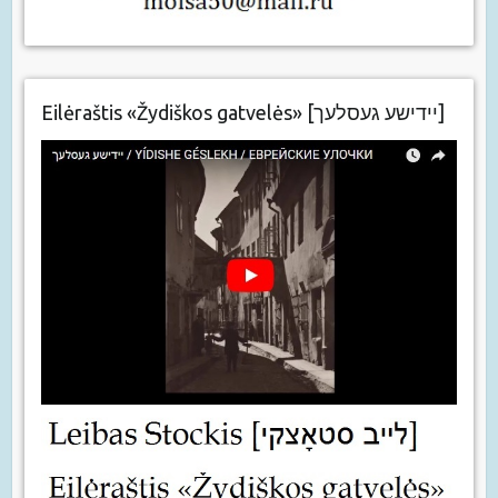
Eilėraštis «Žydiškos gatvelės» [יידישע געסלעך]