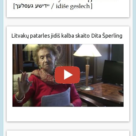
Litvakų patarles jidiš kalba skaito Dita Šperling