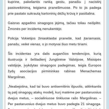
kuprine, pakeliantis ranką gestu, panašiu į nacistinį
pasisveikinimą, teigiama pranešimuose. Po to jis padega
prie pastato sukrautą kartoninių dėžių krūvą ir pasišalina.
Gaisras apgadino sinagogos įėjimą, tačiau toliau neišplito.
Žmonės per incidentą nenukentėjo.
Policija Vokietijos žiniasklaidai pranešė, kad įtariamasis,
panašu, veikė vienas, o jo motyvai šiuo metu tiriami.
Šis incidentas yra dalis augančios tendencijos, kurią
iliustruoja ir šeštadienį Jungtinėse Valstijose, Misisipės
valstijoje, įvykdytas sinagogos padegimas, teigia Europos
žydų asociacijos pirmininkas rabinas Menachemas
Margolinas.
„Neabejotina, kad tai buvo antisemitinis išpuolis, atitinkantis
tą patį sinagogų atakų modelį, kurį matėme per pastaruosius
dvejus metus, – socialiniuose tinkluose rašo Margolinas. –
Per pastaruosius dvejus metus buvo padegta 21 sinagoga.