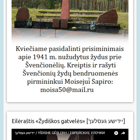
Eilėraštis «Žydiškos gatvelės» [יידישע געסלעך]