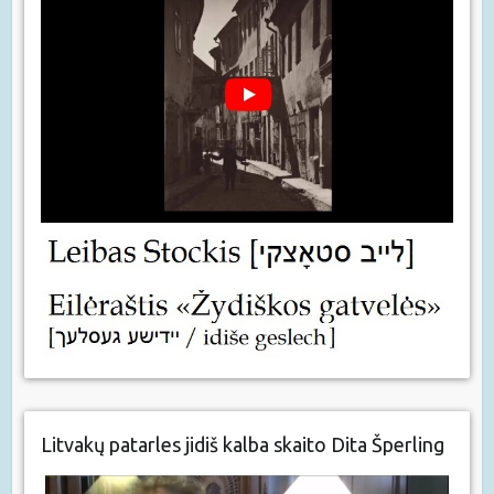
Litvakų patarles jidiš kalba skaito Dita Šperling