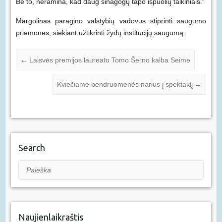
Be to, neramina, kad daug sinagogų tapo išpuolių taikiniais.“
Margolinas paragino valstybių vadovus stiprinti saugumo
priemones, siekiant užtikrinti žydų institucijų saugumą.
←
Laisvės premijos laureato Tomo Šerno kalba Seime
Kviečiame bendruomenės narius į spektaklį
→
Search
Paieška
Naujienlaikraštis