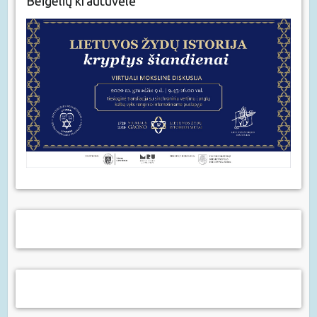
Beigelių krautuvėlė