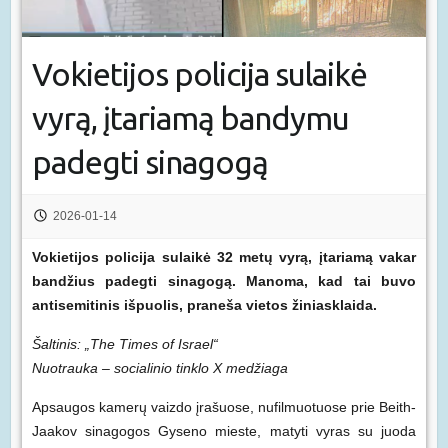
Vokietijos policija sulaikė
vyrą, įtariamą bandymu
padegti sinagogą
2026-01-14
Vokietijos policija sulaikė 32 metų vyrą, įtariamą vakar
bandžius padegti sinagogą. Manoma, kad tai buvo
antisemitinis išpuolis, praneša vietos žiniasklaida.
Šaltinis: „The Times of Israel“
Nuotrauka – socialinio tinklo X medžiaga
Apsaugos kamerų vaizdo įrašuose, nufilmuotuose prie Beith-
Jaakov sinagogos Gyseno mieste, matyti vyras su juoda