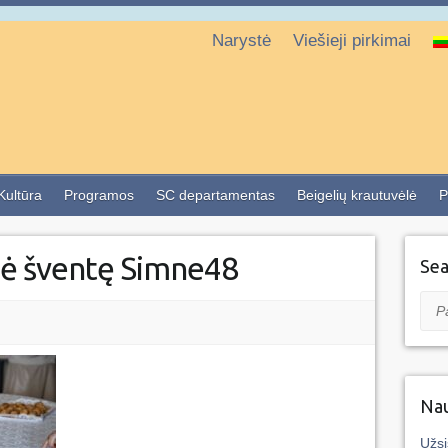
Narystė
Viešieji pirkimai
 Kultūra
Programos
SC departamentas
Beigelių krautuvėlė
P
gė šventę Simne48
Sea
Pai
Nau
Užsi