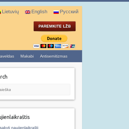
Lietuvių
English
Русский
aveldas
Makabi
Antisemitizmas
rch
eška
jienlaikraštis
sakyti naujienlaikraštį