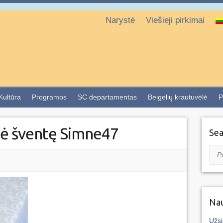
Narystė
Viešieji pirkimai
 Kultūra
Programos
SC departamentas
Beigelių krautuvėlė
P
gė šventę Simne47
Sea
Pai
Nau
Užsi