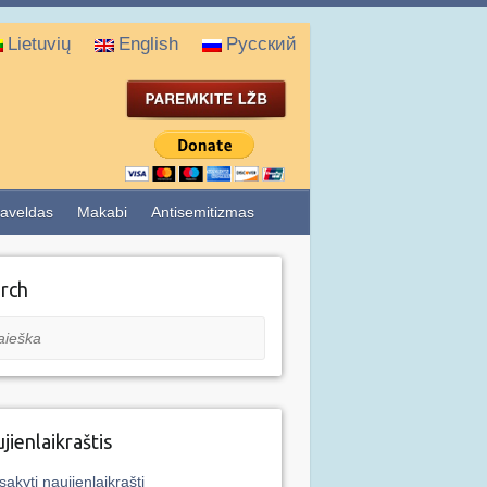
Lietuvių
English
Русский
aveldas
Makabi
Antisemitizmas
rch
eška
jienlaikraštis
sakyti naujienlaikraštį