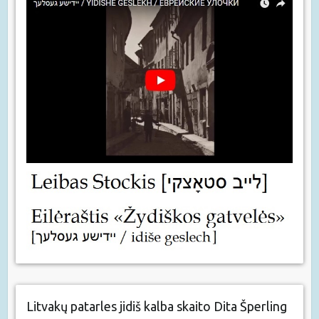
Litvakų patarles jidiš kalba skaito Dita Šperling