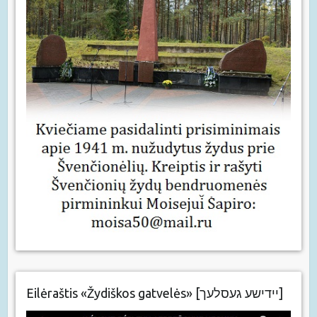
Eilėraštis «Žydiškos gatvelės» [יידישע געסלעך]