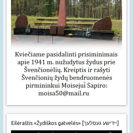
Eilėraštis «Žydiškos gatvelės» [יידישע געסלעך]