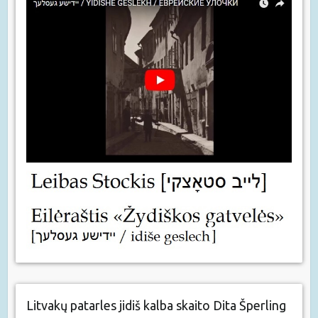
Litvakų patarles jidiš kalba skaito Dita Šperling