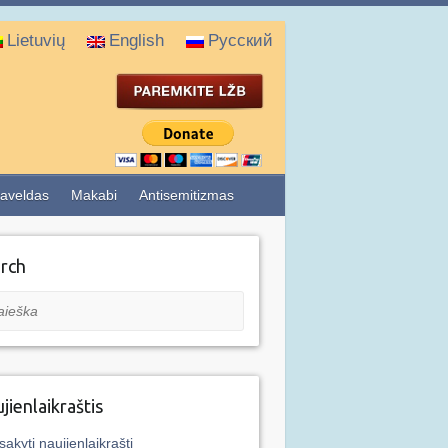
Lietuvių
English
Русский
aveldas
Makabi
Antisemitizmas
rch
eška
jienlaikraštis
sakyti naujienlaikraštį