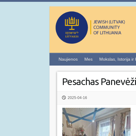
Naujienos
Mes
Mokslas, Istorija ir
Pesachas Panevė
2025-04-16