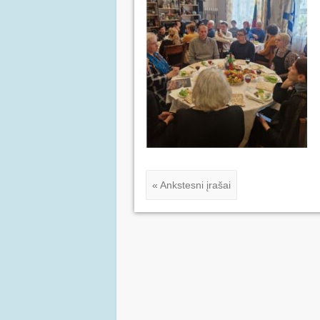
« Ankstesni įrašai