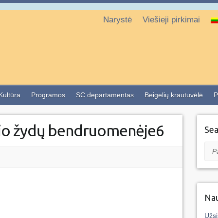
Narystė
Viešieji pirkimai
 Kultūra
Programos
SC departamentas
Beigelių krautuvėlė
P
žio žydų bendruomenėje6
Sea
Pai
Nau
Užsi