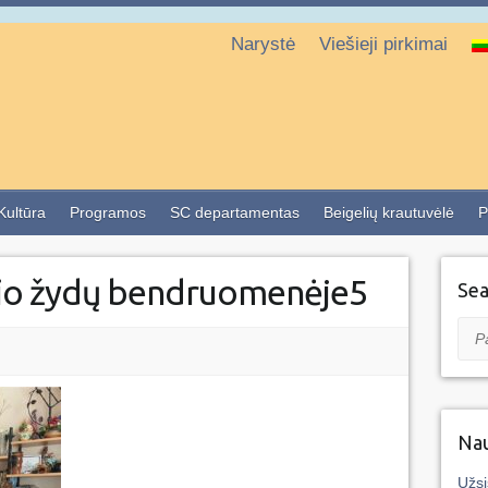
Narystė
Viešieji pirkimai
 Kultūra
Programos
SC departamentas
Beigelių krautuvėlė
P
žio žydų bendruomenėje5
Sea
Pai
Nau
Užsi