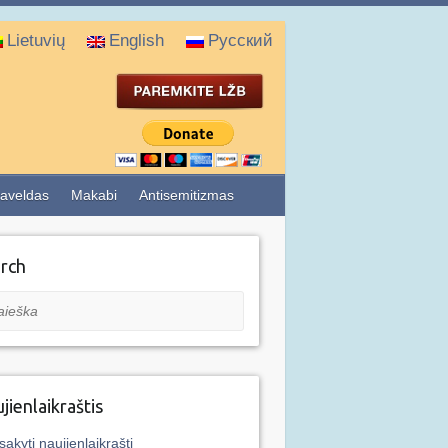
Lietuvių
English
Русский
aveldas
Makabi
Antisemitizmas
rch
eška
jienlaikraštis
sakyti naujienlaikraštį