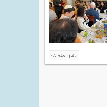
« Ankstesni įrašai