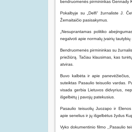
bendruomenės pirmininkas Gennady 
Pokalbyje su „Delfi“ žurnaliste J. 
Žemaitaičio pasisakymus.
„Nesuprantamas politiko abejingumas 
negalvoti apie normalų įvairių tautybi
Bendruomenės pirmininkas su žurnalist
priežiūrą. Tačiau klausimas, kas turėt
atviras.
Buvo kalbėta ir apie panevėžiečius,
suteiktas Pasaulio teisuolio vardas.
visada gerbia Lietuvos didvyrius, nep
išgelbėtų į pavojų patekusius.
Pasaulio teisuolių Juozapo ir Elenos 
apie senelius ir jų išgelbėtus žydus Ku
Vyko dokumentinio filmo ,,Pasaulio tei