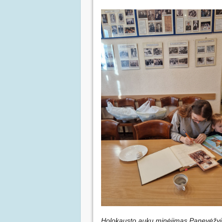
Holokausto aukų minėjimas Panevėžyje