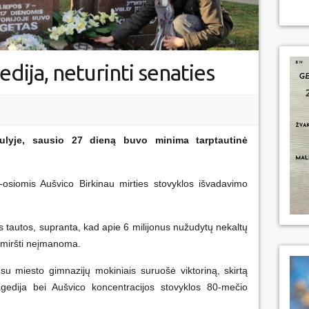
dija, neturinti senaties
ulyje, sausio 27 dieną buvo minima tarptautinė
-osiomis Aušvico Birkinau mirties stovyklos išvadavimo
os tautos, supranta, kad apie 6 milijonus nužudytų nekaltų
amiršti neįmanoma.
 miesto gimnazijų mokiniais suruošė viktoriną, skirtą
agedija bei Aušvico koncentracijos stovyklos 80-mečio