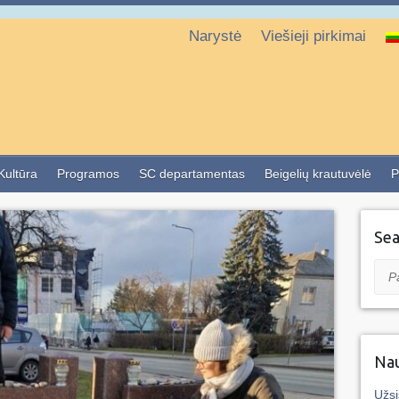
Narystė
Viešieji pirkimai
 Kultūra
Programos
SC departamentas
Beigelių krautuvėlė
P
Sea
Pai
Nau
Užsi