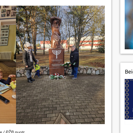
Bei
 / PŽB nuotr.