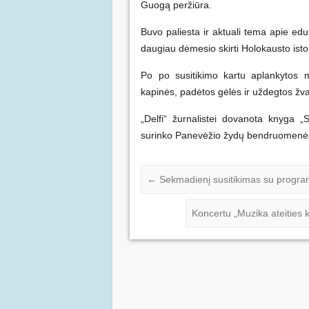
Guogą peržiūra.
Buvo paliesta ir aktuali tema apie ed
daugiau dėmesio skirti Holokausto istor
Po po susitikimo kartu aplankytos m
kapinės, padėtos gėlės ir uždegtos žv
„Delfi“ žurnalistei dovanota knyga 
surinko Panevėžio žydų bendruomenė
←
Sekmadienį susitikimas su progr
Koncertu „Muzika ateities