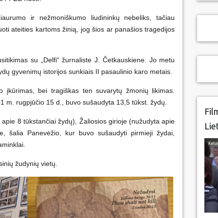
žiaurumo ir nežmoniškumo liudininkų nebeliks, tačiau
oti ateities kartoms žinią, jog šios ar panašios tragedijos
itikimas su „Delfi“ žurnaliste J. Četkauskiene. Jo metu
ydų gyvenimų istorijos sunkiais II pasaulinio karo metais.
o įkūrimas, bei tragiškas ten suvarytų žmonių likimas.
1 m. rugpjūčio 15 d., buvo sušaudyta 13,5 tūkst. žydų.
Fil
pie 8 tūkstančiai žydų), Žaliosios girioje (nužudyta apie
Lie
e, šalia Panevėžio, kur buvo sušaudyti pirmieji žydai,
aminklai.
inių žudynių vietų.