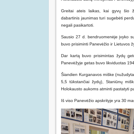
Greitai ateis laikas, kai gyvų šio 
dabartinis jaunimas turi sugebėti perdu
negali pasikartoti.
Sausio 27 d. bendruomenėje įvyko sus
buvo prisiminti Panevėžio ir Lietuvos ž
Dar kartą buvo prisimintas žydų get
Panevėžyje getas buvo likviduotas 194
Šiandien Kurganavos miške (nužudyta a
5,5 tūkstančiai žydų), Staniūnų mišk
Holokausto aukoms atminti pastatyti p
Iš viso Panevėžio apskrityje yra 30 mas