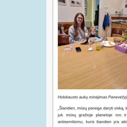
Holokausto aukų minėjimas Panevėžyje
„Šiandien, mūsų pareiga daryti viską, ka
juk mūsų gražioje planetoje oro ir
antisemitizmu, kuris šiandien yra ak