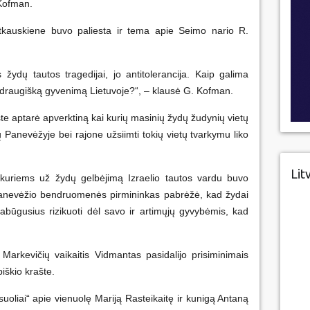
Kofman.
Četkauskiene buvo paliesta ir tema apie Seimo nario R.
žydų tautos tragedijai, jo antitolerancija. Kaip galima
ų draugišką gyvenimą Lietuvoje?“, – klausė G. Kofman.
e aptarė apverktiną kai kurių masinių žydų žudynių vietų
ų Panevėžyje bei rajone užsiimti tokių vietų tvarkymu liko
Lit
 kuriems už žydų gelbėjimą Izraelio tautos vardu buvo
 Panevėžio bendruomenės pirmininkas pabrėžė, kad žydai
abūgusius rizikuoti dėl savo ir artimųjų gyvybėmis, kad
Markevičių vaikaitis Vidmantas pasidalijo prisiminimais
piškio krašte.
suoliai“ apie vienuolę Mariją Rasteikaitę ir kunigą Antaną