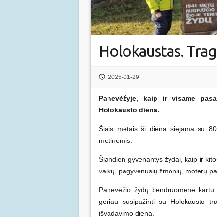
Holokaustas. Trage
2025-01-29
Panevėžyje, kaip ir visame pasa
Holokausto diena.
Šiais metais ši diena siejama su 80
metinėmis.
Šiandien gyvenantys žydai, kaip ir kit
vaikų, pagyvenusių žmonių, moterų p
Panevėžio žydų bendruomenė kartu su
geriau susipažinti su Holokausto tr
išvadavimo diena.