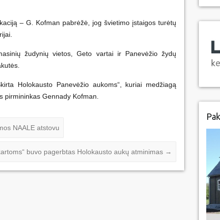
ukaciją – G. Kofman pabrėžė, jog švietimo įstaigos turėtų
ijai.
asinių žudynių vietos, Geto vartai ir Panevėžio žydų
akutės.
„Skirta Holokausto Panevėžio aukoms“, kuriai medžiagą
s pirmininkas Gennady Kofman.
Pak
amos NAALE atstovu
 kartoms“ buvo pagerbtas Holokausto aukų atminimas
→