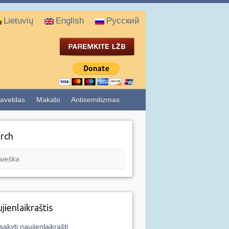
Lietuvių
English
Русский
aveldas
Makabi
Antisemitizmas
rch
eška
jienlaikraštis
sakyti naujienlaikraštį