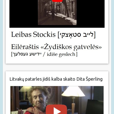
Litvakų patarles jidiš kalba skaito Dita Šperling