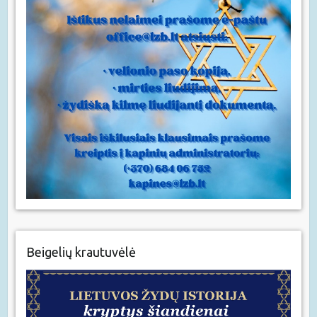
Beigelių krautuvėlė