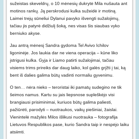
sužeistas skeveldrų, o 10 mėnesių dukrytė Mila nušauta ant
motinos rankų. Ją perskrodusi kulka sužeidė ir motiną.
Laimei trejų sūneliui Dylanui pavyko išvengti sužalojimų,
tačiau jis patyrė didžiulį šoką, nes visas šis siaubas vyko
berniuko akyse.
Jau antrą mėnesį Sandra gydoma Tel Avivo Ichilov
ligoninėje. Jos laukia dar ne viena operacija – kūne liko
įstrigusi kulka. Gyja ir Liamo patirti sužalojimai, tačiau
visiems trims prireiks dar daug laiko, kol galės grįžti į tai, ką
bent iš dalies galima būtų vadinti normaliu gyvenimu.
O ten… nėra nieko – teroristai iki pamatų sudegino ne tik
šeimos namus. Kartu su jais liepsnose supleškėjo visi
brangiausi prisiminimai, kuriuos būtų galima paliesti,
pažiūrėti, parodyti – nuotraukos, vaikų piešiniai, žaislai.
Vienintelė mažylės Milos išlikusi nuotrauka – fotografija
Lietuvos Respublikos pase, kurio Sandra taip ir nespėjo laiku
atsiimti.