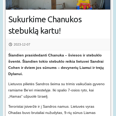
Sukurkime Chanukos
stebuklą kartu!
2023-12-07
Šiandien prasidedanti Chanuka – šviesos ir stebuklo
šventė. Šiandien tokio stebuklo reikia lietuvei Sandrai
Cohen ir dviem jos sūnums – devynerių Liamui ir trejų
Dylanui.
Lietuvos pilietės Sandros šeima su trimis vaikučiais gyveno
ramiame Be‘eri miestelyje. Iki spalio 7-osios ryto, kai
„Hamas“ užpuolė Izraelį.
Teroristai įsiveržė ir į Sandros namus. Lietuvės vyras
Ohadas buvo brutaliai nužudytas, 9-rių sūnus Liamas