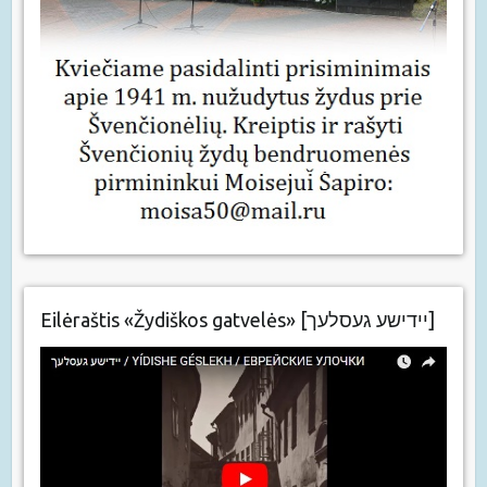
Eilėraštis «Žydiškos gatvelės» [יידישע געסלעך]