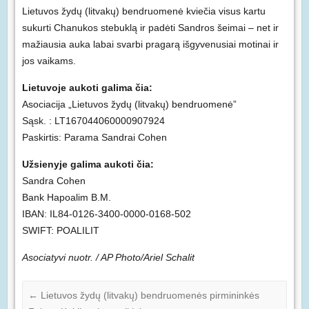
Lietuvos žydų (litvakų) bendruomenė kviečia visus kartu
sukurti Chanukos stebuklą ir padėti Sandros šeimai – net ir
mažiausia auka labai svarbi pragarą išgyvenusiai motinai ir
jos vaikams.
Lietuvoje aukoti galima čia:
Asociacija „Lietuvos žydų (litvakų) bendruomenė”
Sąsk. : LT167044060000907924
Paskirtis: Parama Sandrai Cohen
Užsienyje galima aukoti čia:
Sandra Cohen
Bank Hapoalim B.M.
IBAN: IL84-0126-3400-0000-0168-502
SWIFT: POALILIT
Asociatyvi nuotr. / AP Photo/Ariel Schalit
←
Lietuvos žydų (litvakų) bendruomenės pirmininkės