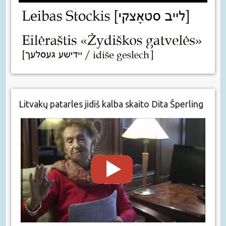
Litvakų patarles jidiš kalba skaito Dita Šperling