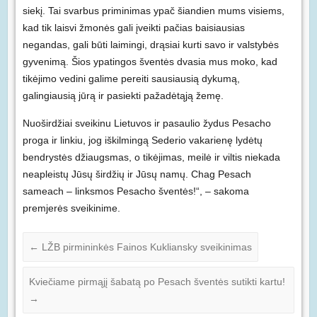
siekį. Tai svarbus priminimas ypač šiandien mums visiems,
kad tik laisvi žmonės gali įveikti pačias baisiausias
negandas, gali būti laimingi, drąsiai kurti savo ir valstybės
gyvenimą. Šios ypatingos šventės dvasia mus moko, kad
tikėjimo vedini galime pereiti sausiausią dykumą,
galingiausią jūrą ir pasiekti pažadėtąją žemę.
Nuoširdžiai sveikinu Lietuvos ir pasaulio žydus Pesacho
proga ir linkiu, jog iškilmingą Sederio vakarienę lydėtų
bendrystės džiaugsmas, o tikėjimas, meilė ir viltis niekada
neapleistų Jūsų širdžių ir Jūsų namų. Chag Pesach
sameach – linksmos Pesacho šventės!“, – sakoma
premjerės sveikinime.
←
LŽB pirmininkės Fainos Kukliansky sveikinimas
Kviečiame pirmąjį šabatą po Pesach šventės sutikti kartu!
→