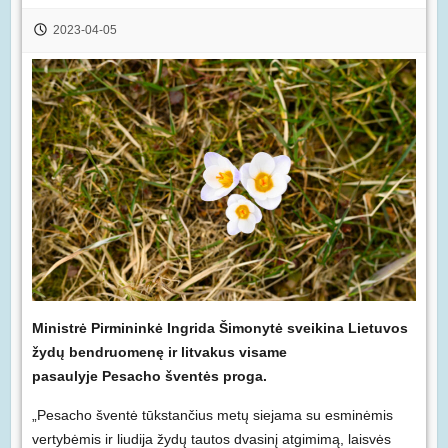
2023-04-05
Ministrė Pirmininkė Ingrida Šimonytė sveikina Lietuvos
žydų bendruomenę ir litvakus visame
pasaulyje Pesacho šventės proga.
„Pesacho šventė tūkstančius metų siejama su esminėmis
vertybėmis ir liudija žydų tautos dvasinį atgimimą, laisvės