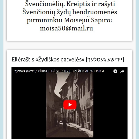
Eilėraštis «Žydiškos gatvelės» [יידישע געסלעך]