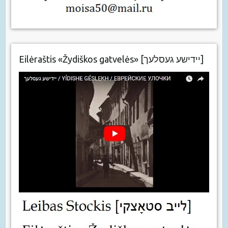
Eilėraštis «Žydiškos gatvelės» [יידישע געסלעך]