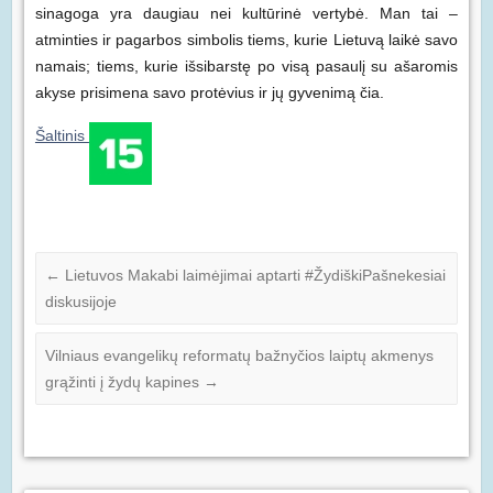
sinagoga yra daugiau nei kultūrinė vertybė. Man tai –
atminties ir pagarbos simbolis tiems, kurie Lietuvą laikė savo
namais; tiems, kurie išsibarstę po visą pasaulį su ašaromis
akyse prisimena savo protėvius ir jų gyvenimą čia.
Šaltinis
←
Lietuvos Makabi laimėjimai aptarti #ŽydiškiPašnekesiai
diskusijoje
Vilniaus evangelikų reformatų bažnyčios laiptų akmenys
grąžinti į žydų kapines
→