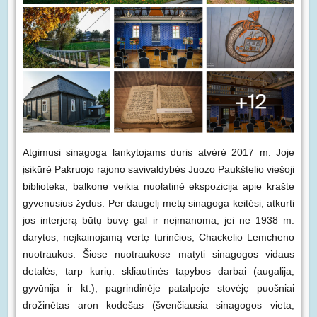
Atgimusi sinagoga lankytojams duris atvėrė 2017 m. Joje
įsikūrė Pakruojo rajono savivaldybės Juozo Paukštelio viešoji
biblioteka, balkone veikia nuolatinė ekspozicija apie krašte
gyvenusius žydus. Per daugelį metų sinagoga keitėsi, atkurti
jos interjerą būtų buvę gal ir neįmanoma, jei ne 1938 m.
darytos, neįkainojamą vertę turinčios, Chackelio Lemcheno
nuotraukos. Šiose nuotraukose matyti sinagogos vidaus
detalės, tarp kurių: skliautinės tapybos darbai (augalija,
gyvūnija ir kt.); pagrindinėje patalpoje stovėję puošniai
drožinėtas aron kodešas (švenčiausia sinagogos vieta,