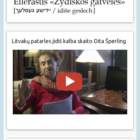
Litvakų patarles jidiš kalba skaito Dita Šperling