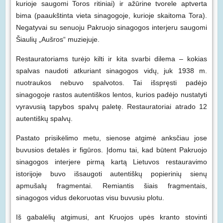
kurioje saugomi Toros ritiniai) ir ažūrine tvorele aptverta
bima (paaukštinta vieta sinagogoje, kurioje skaitoma Tora).
Negatyvai su senuoju Pakruojo sinagogos interjeru saugomi
Šiaulių „Aušros“ muziejuje.
Restauratoriams turėjo kilti ir kita svarbi dilema – kokias
spalvas naudoti atkuriant sinagogos vidų, juk 1938 m.
nuotraukos nebuvo spalvotos. Tai išspręsti padėjo
sinagogoje rastos autentiškos lentos, kurios padėjo nustatyti
vyravusią tapybos spalvų paletę. Restauratoriai atrado 12
autentiškų spalvų.
Pastato prisikėlimo metu, sienose atgimė anksčiau jose
buvusios detalės ir figūros. Įdomu tai, kad būtent Pakruojo
sinagogos interjere pirmą kartą Lietuvos restauravimo
istorijoje buvo išsaugoti autentiškų popierinių sienų
apmušalų fragmentai. Remiantis šiais fragmentais,
sinagogos vidus dekoruotas visu buvusiu plotu.
Iš gabalėlių atgimusi, ant Kruojos upės kranto stovinti