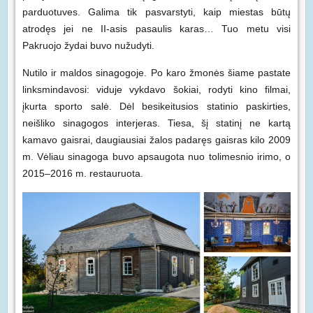
parduotuves. Galima tik pasvarstyti, kaip miestas būtų
atrodęs jei ne II-asis pasaulis karas… Tuo metu visi
Pakruojo žydai buvo nužudyti.
Nutilo ir maldos sinagogoje. Po karo žmonės šiame pastate
linksmindavosi: viduje vykdavo šokiai, rodyti kino filmai,
įkurta sporto salė. Dėl besikeitusios statinio paskirties,
neišliko sinagogos interjeras. Tiesa, šį statinį ne kartą
kamavo gaisrai, daugiausiai žalos padaręs gaisras kilo 2009
m. Vėliau sinagoga buvo apsaugota nuo tolimesnio irimo, o
2015–2016 m. restauruota.