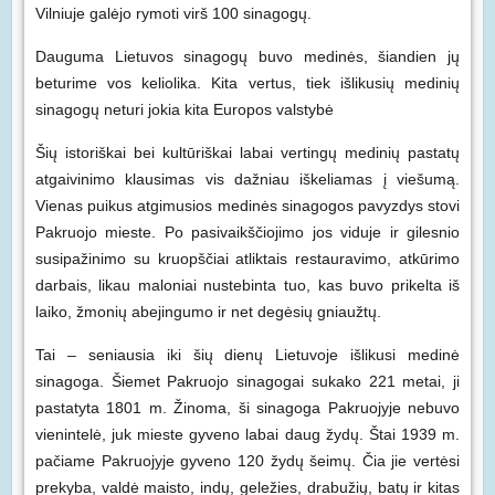
Vilniuje galėjo rymoti virš 100 sinagogų.
Dauguma Lietuvos sinagogų buvo medinės, šiandien jų
beturime vos keliolika. Kita vertus, tiek išlikusių medinių
sinagogų neturi jokia kita Europos valstybė
Šių istoriškai bei kultūriškai labai vertingų medinių pastatų
atgaivinimo klausimas vis dažniau iškeliamas į viešumą.
Vienas puikus atgimusios medinės sinagogos pavyzdys stovi
Pakruojo mieste. Po pasivaikščiojimo jos viduje ir gilesnio
susipažinimo su kruopščiai atliktais restauravimo, atkūrimo
darbais, likau maloniai nustebinta tuo, kas buvo prikelta iš
laiko, žmonių abejingumo ir net degėsių gniaužtų.
Tai – seniausia iki šių dienų Lietuvoje išlikusi medinė
sinagoga. Šiemet Pakruojo sinagogai sukako 221 metai, ji
pastatyta 1801 m. Žinoma, ši sinagoga Pakruojyje nebuvo
vienintelė, juk mieste gyveno labai daug žydų. Štai 1939 m.
pačiame Pakruojyje gyveno 120 žydų šeimų. Čia jie vertėsi
prekyba, valdė maisto, indų, geležies, drabužių, batų ir kitas