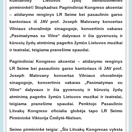
Kukliansky Lietuvos žydų bendruomenės
pirmininkė© Stopkadras Pagrindiniai Kongreso akcentai
– atidarymo renginys LR Seime bei pasaulinio garso
kantoriaus iš JAV prof. Joseph Malovany koncertas
Vilniaus choralinėje sinagogoje, koncertinis vakaras
„Pasimatymas su Vilne“ dalyvaus ir čia gyvenusių ir
kūrusių žydų atminimą pagerbs žymūs Lietuvos muzikai
ir teatralai, teigiama pranešime spaudai.
Pagrindiniai Kongreso akcentai – atidarymo renginys
LR Seime bei pasaulinio garso kantoriaus iš JAV prof.
Joseph Malovany koncertas Vilniaus choralinėje
sinagogoje, koncertinis vakaras „Pasimatymas su
Vilne“ dalyvaus ir čia gyvenusių ir kūrusių žydų
atminimą pagerbs žymūs Lietuvos muzikai ir teatralai,
teigiama pranešime spaudai. Penktojo Pasaulinio
Litvakų Kongreso oficialia globėja tapo LR Seimo
Pirmininkė Viktorija Čmilytė-Nielsen.
Seimo pirmininkė teigia: „Šis Litvakų Kongresas vyksta