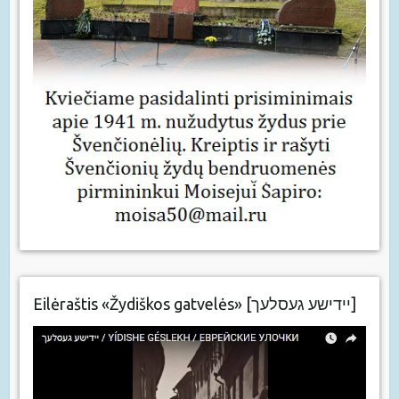
Eilėraštis «Žydiškos gatvelės» [יידישע געסלעך]