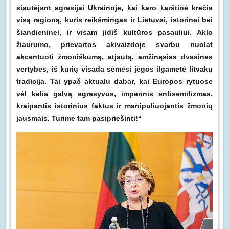
siautėjant agresijai Ukrainoje, kai karo karštinė krečia
visą regioną, kuris reikšmingas ir Lietuvai, istorinei bei
šiandieninei, ir visam jidiš kultūros pasauliui. Aklo
žiaurumo, prievartos akivaizdoje svarbu nuolat
akcentuoti žmoniškumą, atjautą, amžinąsias dvasines
vertybes, iš kurių visada sėmėsi jėgos ilgametė litvakų
tradicija. Tai ypač aktualu dabar, kai Europos rytuose
vėl kelia galvą agresyvus, imperinis antisemitizmas,
kraipantis istorinius faktus ir manipuliuojantis žmonių
jausmais. Turime tam pasipriešinti!“