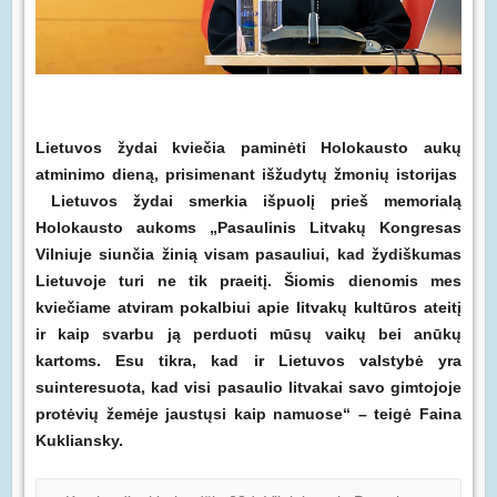
Lietuvos žydai kviečia paminėti Holokausto aukų
atminimo dieną, prisimenant išžudytų žmonių istorijas
Lietuvos žydai smerkia išpuolį prieš memorialą
Holokausto aukoms „Pasaulinis Litvakų Kongresas
Vilniuje siunčia žinią visam pasauliui, kad žydiškumas
Lietuvoje turi ne tik praeitį. Šiomis dienomis mes
kviečiame atviram pokalbiui apie litvakų kultūros ateitį
ir kaip svarbu ją perduoti mūsų vaikų bei anūkų
kartoms. Esu tikra, kad ir Lietuvos valstybė yra
suinteresuota, kad visi pasaulio litvakai savo gimtojoje
protėvių žemėje jaustųsi kaip namuose“ – teigė Faina
Kukliansky.