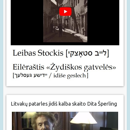
Litvakų patarles jidiš kalba skaito Dita Šperling