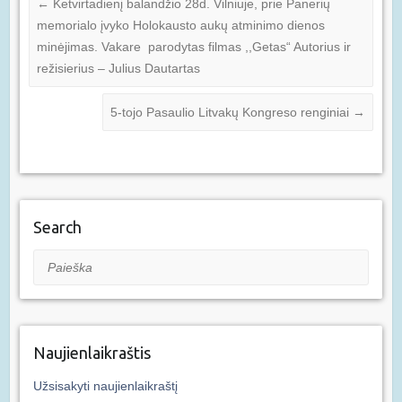
←
Ketvirtadienį balandžio 28d. Vilniuje, prie Panerių
memorialo įvyko Holokausto aukų atminimo dienos
minėjimas. Vakare parodytas filmas ,,Getas“ Autorius ir
režisierius – Julius Dautartas
5-tojo Pasaulio Litvakų Kongreso renginiai
→
Search
Paieška
Naujienlaikraštis
Užsisakyti naujienlaikraštį