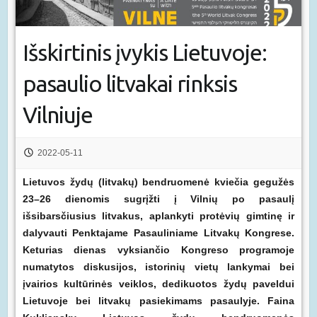
Išskirtinis įvykis Lietuvoje:
pasaulio litvakai rinksis
Vilniuje
2022-05-11
Lietuvos žydų (litvakų) bendruomenė kviečia gegužės
23–26 dienomis sugrįžti į Vilnių po pasaulį
išsibarsčiusius litvakus, aplankyti protėvių gimtinę ir
dalyvauti Penktajame Pasauliniame Litvakų Kongrese.
Keturias dienas vyksiančio Kongreso programoje
numatytos diskusijos, istorinių vietų lankymai bei
įvairios kultūrinės veiklos, dedikuotos žydų paveldui
Lietuvoje bei litvakų pasiekimams pasaulyje. Faina