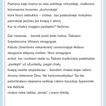
Pamenu kaip mama su teta ankštoje virtuvėlėje, malkomis
kūrenamos krosnies „duchovkėje“
kūrė šiuos stebuklus – chalas. Jau paskutinėje mokyklos
pamokoje jaučiau jos kvapą ir skonį…
Kur ta chalos magijos paslaptis? Nežinau.
Dar neseniai… beveik prieš kelis metus, Šabatus
švęsdavome Vilniaus sinagogoje.
Kidušo (šventinės vakarienės) ceremonijoje likdavo
dauguma atėjusių melstis. Nors sinagogos
erdvė, kur ruošiami stalai su Šabato tradiciniais patiekalais
„paslėpti“ už užuolaidų, pagal chalų
kvapą visada atspėdavau – šiandien chalas kepė rabino
žmona rebecenė Dina. Nė kartonesuklydau! Tai dar
patvirtindavo slepiama vešlioje rabino barzdoje šypsenėlė,
kai didžiulė
chalos riekė taikliai „skrido“ į mano lėkštę.