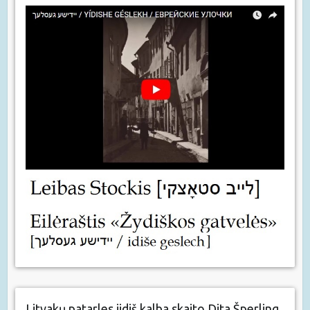
Litvakų patarles jidiš kalba skaito Dita Šperling