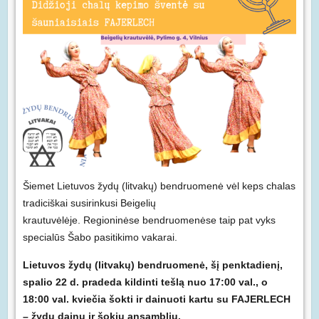
Šiemet Lietuvos žydų (litvakų) bendruomenė vėl keps chalas
tradiciškai susirinkusi Beigelių
krautuvėlėje. Regioninėse bendruomenėse taip pat vyks
specialūs Šabo pasitikimo vakarai.
Lietuvos žydų (litvakų) bendruomenė, šį penktadienį,
spalio 22 d. pradeda kildinti tešlą nuo 17:00 val., o
18:00 val. kviečia šokti ir dainuoti kartu su FAJERLECH
– žydų dainų ir šokių ansambliu.