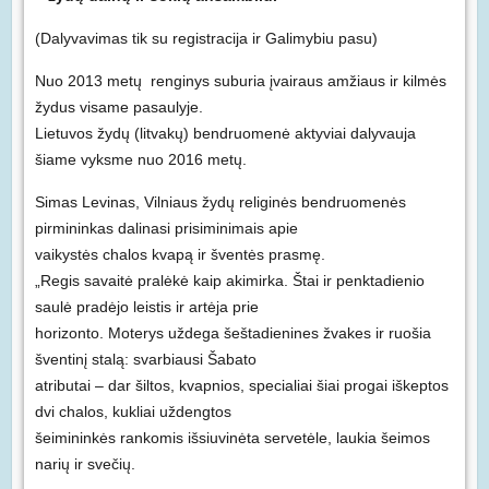
(Dalyvavimas tik su registracija ir Galimybiu pasu)
Nuo 2013 metų renginys suburia įvairaus amžiaus ir kilmės
žydus visame pasaulyje.
Lietuvos žydų (litvakų) bendruomenė aktyviai dalyvauja
šiame vyksme nuo 2016 metų.
Simas Levinas, Vilniaus žydų religinės bendruomenės
pirmininkas dalinasi prisiminimais apie
vaikystės chalos kvapą ir šventės prasmę.
„Regis savaitė pralėkė kaip akimirka. Štai ir penktadienio
saulė pradėjo leistis ir artėja prie
horizonto. Moterys uždega šeštadienines žvakes ir ruošia
šventinį stalą: svarbiausi Šabato
atributai – dar šiltos, kvapnios, specialiai šiai progai iškeptos
dvi chalos, kukliai uždengtos
šeimininkės rankomis išsiuvinėta servetėle, laukia šeimos
narių ir svečių.