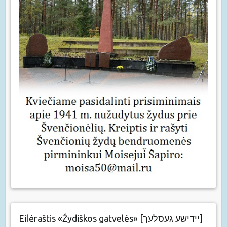
Eilėraštis «Žydiškos gatvelės» [יידישע געסלעך]