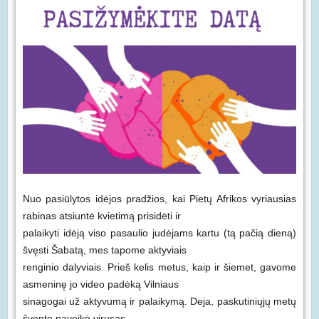
Nuo pasiūlytos idėjos pradžios, kai Pietų Afrikos vyriausias
rabinas atsiuntė kvietimą prisidėti ir
palaikyti idėją viso pasaulio judėjams kartu (tą pačią dieną)
švęsti Šabatą, mes tapome aktyviais
renginio dalyviais. Prieš kelis metus, kaip ir šiemet, gavome
asmeninę jo video padėką Vilniaus
sinagogai už aktyvumą ir palaikymą. Deja, paskutiniųjų metų
šventę paveikė virusas,