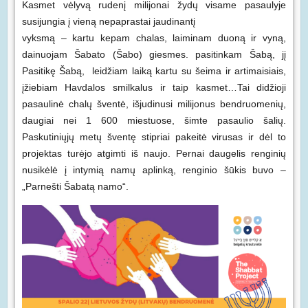
Kasmet vėlyvą rudenį milijonai žydų visame pasaulyje
susijungia į vieną nepaprastai jaudinantį
vyksmą – kartu kepam chalas, laiminam duoną ir vyną,
dainuojam Šabato (Šabo) giesmes. pasitinkam Šabą, jį
Pasitikę Šabą, leidžiam laiką kartu su šeima ir artimaisiais,
įžiebiam Havdalos smilkalus ir taip kasmet…Tai didžioji
pasaulinė chalų šventė, išjudinusi milijonus bendruomenių,
daugiai nei 1 600 miestuose, šimte pasaulio šalių.
Paskutiniųjų metų šventę stipriai pakeitė virusas ir dėl to
projektas turėjo atgimti iš naujo. Pernai daugelis renginių
nusikėlė į intymią namų aplinką, renginio šūkis buvo –
„Parnešti Šabatą namo“.