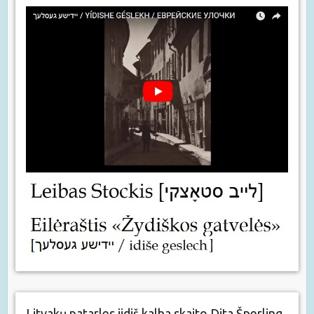
Litvakų patarles jidiš kalba skaito Dita Šperling