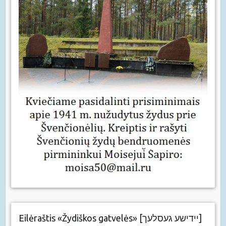
Eilėraštis «Žydiškos gatvelės» [יידישע געסלעך]