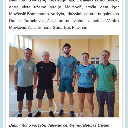
antrą vietą užėmė Vitalija Movšovič, trečią vietą Igor
Movšovič.
Badmintono varžybų dalyviai: centre nugalėtojas
Daniel Tarachovskij,šalia antros vietos laimėtoja Vitalija
Movšovič, šalia treneris Genadijus Plavinas
Badmintono varžybų dalyviai: centre nugalėtojas Daniel