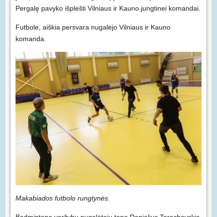
Pergalę pavyko išplėšti Vilniaus ir Kauno jungtinei komandai.
Futbole, aiškia persvara nugalėjo Vilniaus ir Kauno
komanda.
Makabiados futbolo rungtynės.
Badmintono varžybų nugalėtoju tapo Danielius Tarachovskis,