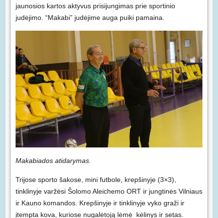
jaunosios kartos aktyvus prisijungimas prie sportinio
judėjimo. “Makabi” judėjime auga puiki pamaina.
Makabiados atidarymas.
Trijose sporto šakose, mini futbole, krepšinyje (3×3),
tinklinyje varžėsi Šolomo Aleichemo ORT ir jungtinės Vilniaus
ir Kauno komandos. Krepšinyje ir tinklinyje vyko graži ir
įtempta kova, kuriose nugalėtoją lėmė kėlinys ir setas.