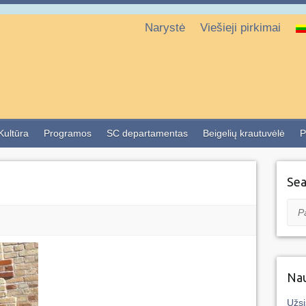
Narystė
Viešieji pirkimai
 Kultūra
Programos
SC departamentas
Beigelių krautuvėlė
P
Sea
Pai
Nau
Užsi