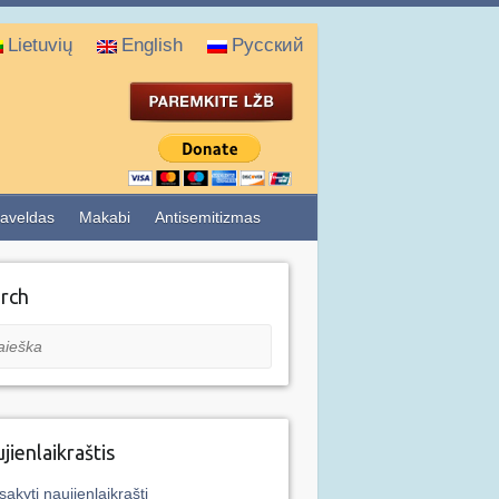
Lietuvių
English
Русский
aveldas
Makabi
Antisemitizmas
rch
eška
jienlaikraštis
sakyti naujienlaikraštį