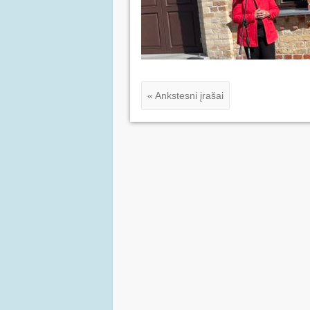
« Ankstesni įrašai