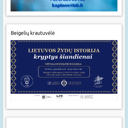
Beigelių krautuvėlė