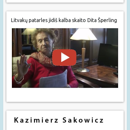
Litvakų patarles jidiš kalba skaito Dita Šperling