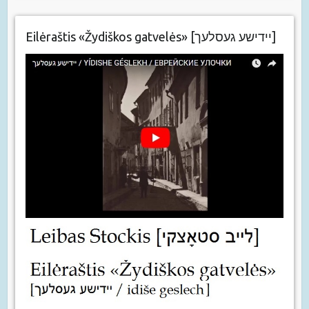
Eilėraštis «Žydiškos gatvelės» [יידישע געסלעך]