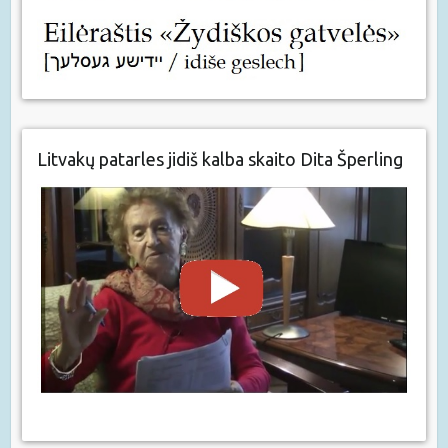
Litvakų patarles jidiš kalba skaito Dita Šperling