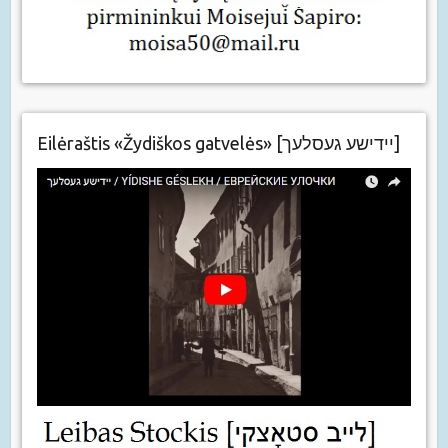
Eilėraštis «Žydiškos gatvelės» [יידישע געסלעך]