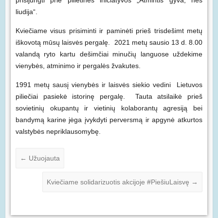
prisijungti prie pilietinės iniciatyvos „Atmintis gyva, nes
liudija“.
Kviečiame visus prisiminti ir paminėti prieš trisdešimt metų
iškovotą mūsų laisvės pergalę. 2021 metų sausio 13 d. 8.00
valandą ryto kartu dešimčiai minučių languose uždekime
vienybės, atminimo ir pergalės žvakutes.
1991 metų sausį vienybės ir laisvės siekio vedini Lietuvos
piliečiai pasiekė istorinę pergalę. Tauta atsilaikė prieš
sovietinių okupantų ir vietinių kolaborantų agresiją bei
bandymą karine jėga įvykdyti perversmą ir apgynė atkurtos
valstybės nepriklausomybę.
←
Užuojauta
Kviečiame solidarizuotis akcijoje #PiešiuLaisvę
→