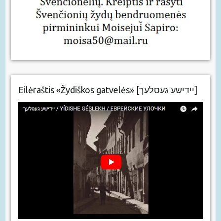
Eilėraštis «Žydiškos gatvelės» [יידישע געסלעך]