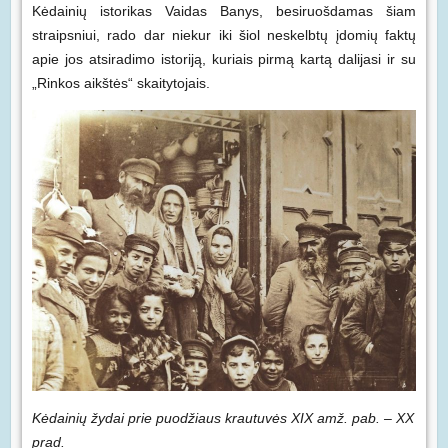
Kėdainių istorikas Vaidas Banys, besiruošdamas šiam
straipsniui, rado dar niekur iki šiol neskelbtų įdomių faktų
apie jos atsiradimo istoriją, kuriais pirmą kartą dalijasi ir su
„Rinkos aikštės“ skaitytojais.
Kėdainių žydai prie puodžiaus krautuvės XIX amž. pab. – XX
prad.