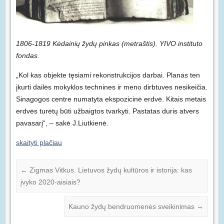
1806-1819 Kėdainių žydų pinkas (metraštis). YIVO instituto
fondas.
„Kol kas objekte tęsiami rekonstrukcijos darbai. Planas ten
įkurti dailės mokyklos technines ir
meno dirbtuves nesikeičia.
Sinagogos centre numatyta ekspozicinė erdvė. Kitais metais
erdvės turėtų būti užbaigtos tvarkyti. Pastatas duris atvers
pavasarį“, – sakė J.Liutkienė.
skaityti plačiau
←
Zigmas Vitkus. Lietuvos žydų kultūros ir istorija: kas
įvyko 2020-aisiais?
Kauno žydų bendruomenės sveikinimas
→