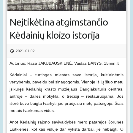
Neįtikėtina atgimstančio
Kėdainių kloizo istorija
2021-01-02
Autorius: Rasa JAKUBAUSKIENĖ, Vaidas BANYS, 15min.lt
Kėdainiai – turtingas miestas savo istorija, kultūrinėmis
vertybėmis, paveldu bei sinagogomis. Vienoje iš jų šiuo metu
įsikūręs Kėdainių krašto muziejaus Daugiakultūris centras,
antroje – dailės mokykla, o trečioji – restauruojama. Jos
išorė buvo baigta tvarkyti jau praėjusių metų pabaigoje. Šiais
metais tvarkomas vidus.
Anot Kėdainių rajono savivaldybės mero patarėjos Jorūnės
Liutkienės, kol kas viduje dar vyksta darbai, jie nebaigti. O