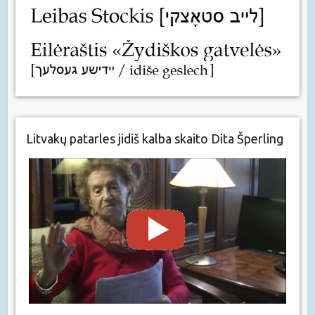
Litvakų patarles jidiš kalba skaito Dita Šperling