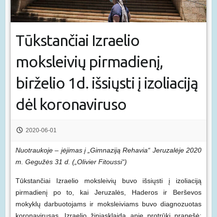
Tūkstančiai Izraelio
moksleivių pirmadienį,
birželio 1d. išsiųsti į izoliaciją
dėl koronaviruso
2020-06-01
Nuotraukoje – įėjimas į „Gimnaziją Rehavia“ Jeruzalėje 2020
m. Gegužės 31 d. („Olivier Fitoussi“)
Tūkstančiai Izraelio moksleivių buvo išsiųsti į izoliaciją
pirmadienį po to, kai Jeruzalės, Haderos ir Berševos
mokyklų darbuotojams ir moksleiviams buvo diagnozuotas
koronavirusas. Izraelio žiniasklaida apie protrūkį pranešė: