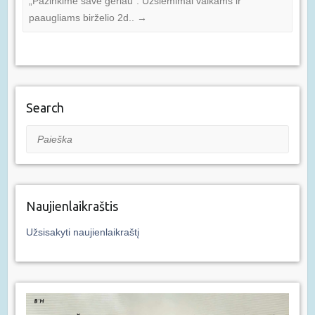
„Pažinkime save geriau”. Užsiėmimai vaikams ir
paaugliams birželio 2d..
→
Search
Paieška
Naujienlaikraštis
Užsisakyti naujienlaikraštį