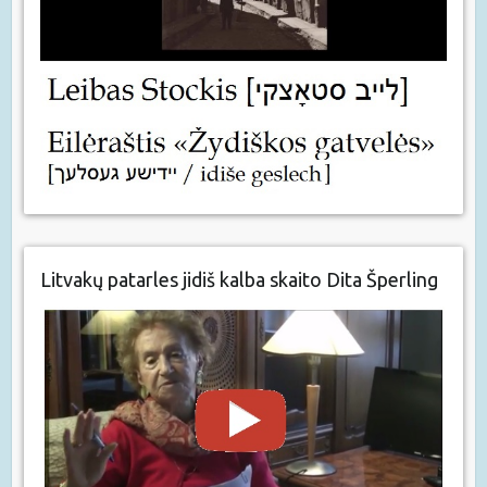
Litvakų patarles jidiš kalba skaito Dita Šperling