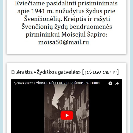
Eilėraštis «Žydiškos gatvelės» [יידישע געסלעך]