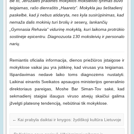
Be to, Jeruzalės pradinės mokyklos moksleivio tyrimas buvo
teigiamas, rašo dienraštis „Haaretz“. Mokykla jau šeštadienį
paskelbė, kad ji nebus atidaryta, nes kyla susirūpinimas, kad
nemaža dalis mokinių turi brolių ir seserų, lankančių
„Gymnasia Rehavia“ vidurinę mokyklą, kuri laikoma protrūkio
sostinėje epicentru. Diagnozuota 130 moksleivių ir personalo
narių.
Remiantis oficialia informacija, dienos priežiūros įstaigose ir
mokyklose vaikai jau yra įsitikinę, kad virusas yra teigiamas.
Išpardavimas nedavė laiko toms diagnozėms nustatyti.
Laikinai einantis Sveikatos apsaugos ministerijos generalinio
direktoriaus pareigas, Moshe Bar Siman-Tov sakė, kad
sekmadienį staigiai išaugus viruso atvejų skaičiui galima
įžvelgti platesnę tendenciją, nebūtinai tik mokyklose.
←
Kai prabyla daiktai ir knygos: žydiškoji kultūra Lietuvoje