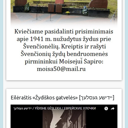
Eilėraštis «Žydiškos gatvelės» [יידישע געסלעך]