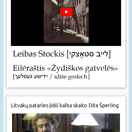
Litvakų patarles jidiš kalba skaito Dita Šperling