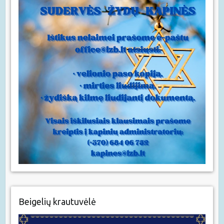
Beigelių krautuvėlė