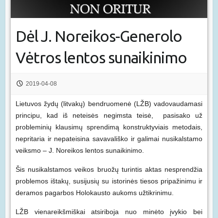
Dėl J. Noreikos-Generolo
Vėtros lentos sunaikinimo
2019-04-08
Lietuvos žydų (litvakų) bendruomenė (LŽB) vadovaudamasi
principu, kad iš neteisės negimsta teisė, pasisako už
probleminių klausimų sprendimą konstruktyviais metodais,
nepritaria ir nepateisina savavališko ir galimai nusikalstamo
veiksmo – J. Noreikos lentos sunaikinimo.
Šis nusikalstamos veikos bruožų turintis aktas nesprendžia
problemos ištakų, susijusių su istorinės tiesos pripažinimu ir
deramos pagarbos Holokausto aukoms užtikrinimu.
LŽB vienareikšmiškai atsiriboja nuo minėto įvykio bei