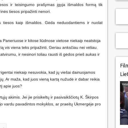
tiesos ir teisingumo prašymas įgyja išmaldos formą tik
inės tiesos pripažinti nenori.
s tiesos kaip išmaldos. Gėda neduodantiems ir nuolat
Paneriuose ir kitose liūdnose vietose niekaip neatstoja
ią vis viena teks pripažinti. Geriau anksčiau nei vėliau.
atvirumu, ir nesinori toliau rausti iš gėdos prieš aukas ir
Fil
irigentai niekaip nesuvokia, kad jų viešai dainuojamos
Lie
jų. Ar maža, kad juos vieną kartą nužudė ir dabar reikia
tį apie juos?
ų akimis. Jei jie prisikeltų ir pasivaikščiotų K. Škirpos
ar jo vardu pavadintos mokyklos, ar praeitų Ukmergėje pro