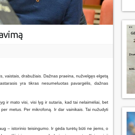
tavimą
is, vaistais, drabužiais. Dažnas praeina, nužvelgęs elgetą
pastarasis yra tikras nesumeluotas pavargėlis, dažnas
g ir mato visi, visi lyg ir sutaria, kad tai nelaimėliai, bet
 per metus. Per mikrofoną. Ir dar vainikais. Tai nužudyti
ug – istorinio teisingumo. Ir gėda turėtų būti ne jiems, o