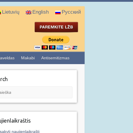
Lietuvių
English
Русский
aveldas
Makabi
Antisemitizmas
rch
eška
jienlaikraštis
sakyti naujienlaikraštį