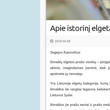
Apie istorinį elge
2019-04-08
Segejus Kanovičius
Išmaldų elgetos prašo visokių – piniga
akimis, mėgindamas įvertinti, kiek 
apsimeta jų nematąs.
Yra Lietuvoje elgetų kategorija, kurią ly
išmaldos tie vargšai tegauna keliskart
Lietuvos žydai.
Išmaldos jie prašo seniai ir prašo neda