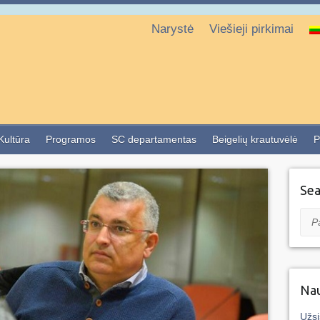
Narystė
Viešieji pirkimai
 Kultūra
Programos
SC departamentas
Beigelių krautuvėlė
P
Sea
Pai
Nau
Užsi