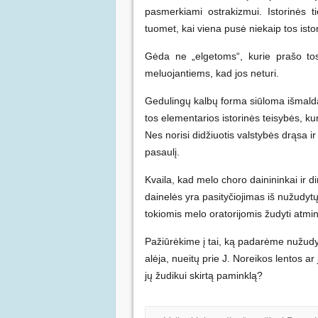
pasmerkiami ostrakizmui.
Istorinės 
tuomet, kai viena pusė niekaip tos istor
Gėda ne „elgetoms“, kurie prašo to
meluojantiems, kad jos neturi.
Gedulingų kalbų forma siūloma išmalda 
tos elementarios istorinės teisybės, kur
Nes norisi didžiuotis valstybės drąsa ir 
pasaulį.
Kvaila, kad melo choro dainininkai ir d
dainelės yra pasityčiojimas iš nužudytų
tokiomis melo oratorijomis žudyti atmin
Pažiūrėkime į tai, ką padarėme nužudytųj
alėja, nueitų prie J. Noreikos lentos 
jų žudikui skirtą paminklą?