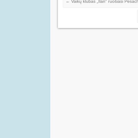
←
Vaikų klubas „Ilan“ ruošiasi Pesac