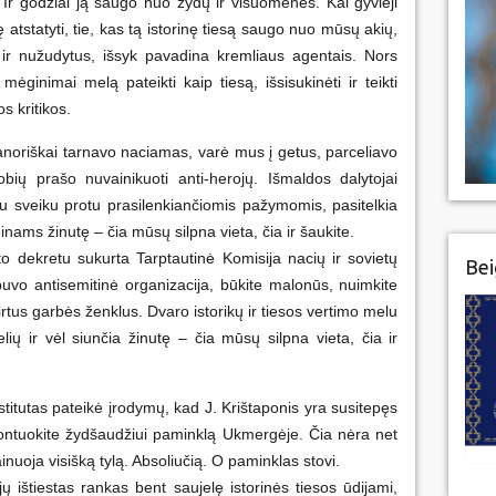
i. Ir godžiai ją saugo nuo žydų ir visuomenės. Kai gyvieji
 atstatyti, tie, kas tą istorinę tiesą saugo nuo mūsų akių,
s ir nužudytus, išsyk pavadina kremliaus agentais. Nors
mėginimai melą pateikti kaip tiesą, išsisukinėti ir teikti
s kritikos.
noriškai tarnavo naciamas, varė mus į getus, parceliavo
bių prašo nuvainikuoti anti-herojų. Išmaldos dalytojai
 su sveiku protu prasilenkiančiomis pažymomis, pasitelkia
inams žinutę – čia mūsų silpna vieta, čia ir šaukite.
o dekretu sukurta Tarptautinė Komisija nacių ir sovietų
Bei
buvo antisemitinė organizacija, būkite malonūs, nuimkite
irtus garbės ženklus. Dvaro istorikų ir tiesos vertimo melu
elių ir vėl siunčia žinutę – čia mūsų silpna vieta, čia ir
nstitutas pateikė įrodymų, kad J. Krištaponis yra susitepęs
montuokite žydšaudžiui paminklą Ukmergėje. Čia nėra net
nuoja visišką tylą. Absoliučią. O paminklas stovi.
jų ištiestas rankas bent saujelę istorinės tiesos ūdijami,