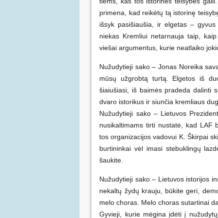
tiems, kas tos istorinės teisybės gail
primena, kad reikėtų tą istorinę teisybę
išsyk pasišiaušia, ir elgetas – gyvu
niekas Kremliui netarnauja taip, kaip 
viešai argumentus, kurie neatlaiko jokio
Nužudytieji sako – Jonas Noreika sava
mūsų užgrobtą turtą. Elgetos iš duo
šiaiušiasi, iš baimės pradeda dalinti
dvaro istorikus ir siunčia kremliaus dug
Nužudytieji sako – Lietuvos Prezident
nusikaltimams tirti nustatė, kad LAF 
tos organizacijos vadovui K. Škirpai sk
burtininkai vėl imasi stebuklingų lazd
šaukite.
Nužudytieji sako – Lietuvos istorijos i
nekaltų žydų krauju, būkite geri, de
melo choras. Melo choras sutartinai dai
Gyvieji, kurie mėgina įdėti į nužudytų