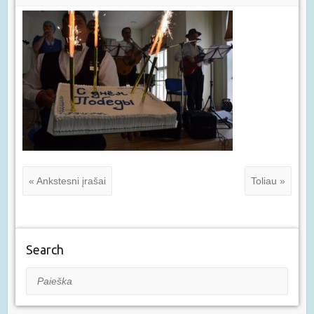
« Ankstesni įrašai
Toliau »
Search
Paieška