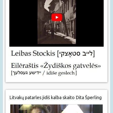
Litvakų patarles jidiš kalba skaito Dita Šperling