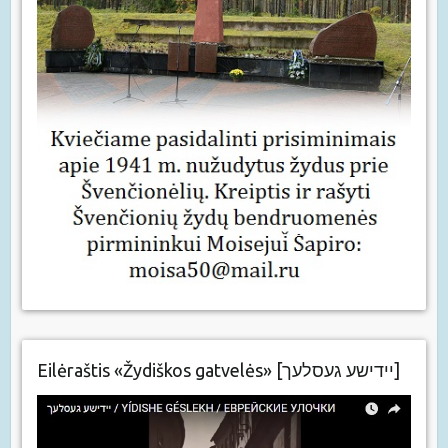
Eilėraštis «Žydiškos gatvelės» [יידישע געסלעך]