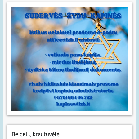
Beigelių krautuvėlė