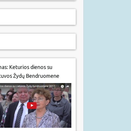
mas: Keturios dienos su
tuvos Žydų Bendruomene