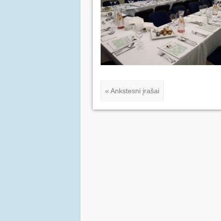
« Ankstesni įrašai