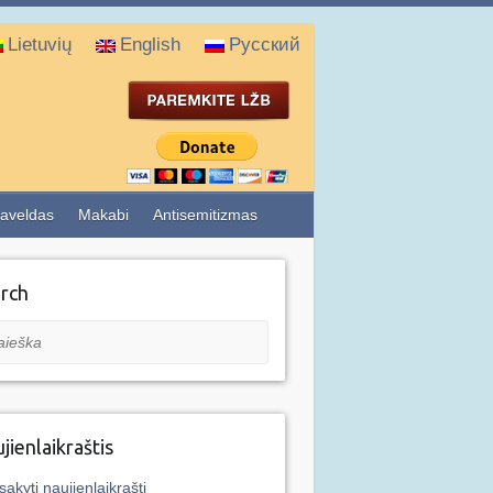
Lietuvių
English
Русский
aveldas
Makabi
Antisemitizmas
rch
eška
jienlaikraštis
sakyti naujienlaikraštį