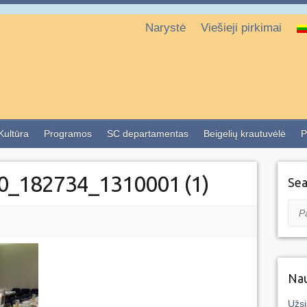
Narystė
Viešieji pirkimai
 Kultūra
Programos
SC departamentas
Beigelių krautuvėlė
P
0_182734_1310001 (1)
Sea
Pai
Nau
Užsi