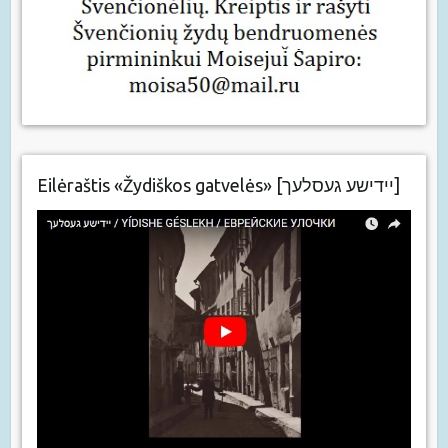
Eilėraštis «Žydiškos gatvelės» [יידישע געסלעך]