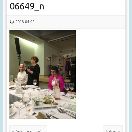
06649_n
2018-04-02
« Ankstesni įrašai
Toliau »