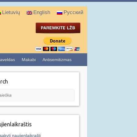
Lietuvių
English
Русский
aveldas
Makabi
Antisemitizmas
rch
eška
jienlaikraštis
sakyti naujienlaikraštį