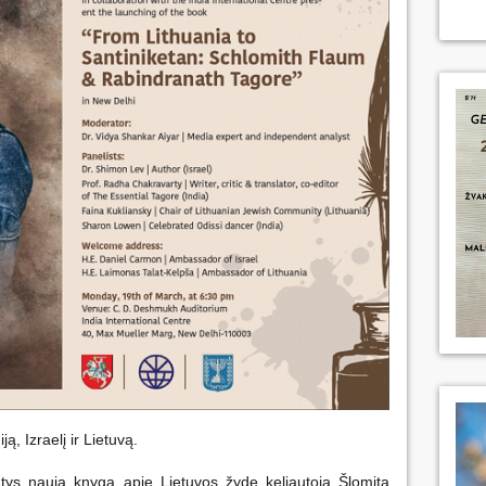
ą, Izraelį ir Lietuvą.
atys naują knygą apie Lietuvos žydę keliautoją Šlomitą