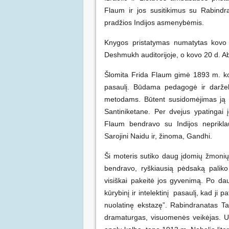
Flaum ir jos susitikimus su Rabindr
pradžios Indijos asmenybėmis.
Knygos pristatymas numatytas kovo 
Deshmukh auditorijoje, o kovo 20 d. Ab
Šlomita Frida Flaum gimė 1893 m. ko
pasaulį. Būdama pedagogė ir darž
metodams. Būtent susidomėjimas ją at
Santiniketane. Per dvejus ypatingai
Flaum bendravo su Indijos nepriklau
Sarojini Naidu ir, žinoma, Gandhi.
Ši moteris sutiko daug įdomių žmonių 
bendravo, ryškiausią pėdsaką palik
visiškai pakeitė jos gyvenimą. Po dau
kūrybinį ir intelektinį pasaulį, kad ji 
nuolatinę ekstazę”. Rabindranatas T
dramaturgas, visuomenės veikėjas. Už 