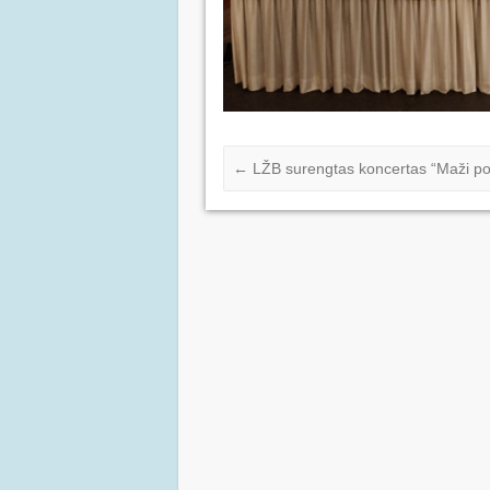
←
LŽB surengtas koncertas “Maži pok