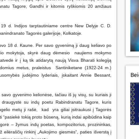
anatu Tagore, Gandhi ir kitomis ryškiomis 20 amžiaus
19 d. Indijos tarptautiniame centre New Delyje C. D.
anindranato Tagorės galerijoje, Kolkatoje.
vo 18 d. Kaune. Per savo gyvenimą ji daug keliavo po
elio mokytoja, skyrė daug dėmesio naujiems mokymo
vedė ir į ką tik atidarytą naują Visva Bharati kolegiją
 įdomius metus, praleistus Santiniketane (1922-24 m.)
Bei
somybės judėjimo lyderiais, įskaitant Annie Bessant,
savo gyvenimo kelionėse, tačiau iš jų visų, su kuriais ji
o draugystė su indų poetu Rabindranatu Tagore, kuris
gelio metų ji rašė, kad yra giliai įsitraukusi į Tagorės
pati “pasiekė tokią proto būseną, kurią indai apibūdina kaip
agorė – žymus indų poetas, kompozitorius, prozininkas,
eilėraščių rinkinį „Aukojimo giesmės“, paties išverstą į