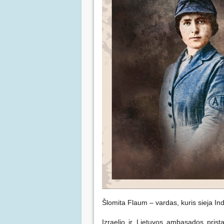
Šlomita Flaum – vardas, kuris sieja Indij
Izraelio ir Lietuvos ambasados prist