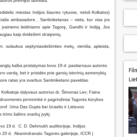
ratūros premijos laureatu.
edidelis miestas Indijos šiaurės rytuose, netoli Kolkatos)
ialia ambasadore , Santiniketanas – vieta, kur visa jos
ė įvairiems leidiniams apie Tagorę, Gandhi ir Indiją. Jos
augiau kaip dvidešimt straipsnių.
. sulaukus septyniasdešimties metų, vieniša, apleista,
 anglų kalba pristatymas kovo 19 d. pasitarnaus autorės
Fil
s vardą, bet ir prisidės prie garsių istorinių asmenybių
Lie
ore ratas yra svarbus Santiniketano paveldas.
 Kolkatoje dalyvaus autorius dr. Šimonas Lev; Faina
ndruomenės pirmininkė ir pagrindiniai Tagorės kūrybos
prof. Uma Das Gupta bei Izraelio ir Lietuvos
trims šalims svarbų įvykį.
o 19 d. C. D. Dehmukh auditorijoje, Indijos
o 20 d. Abanindranato Tagorės galerijoje, ICCR |