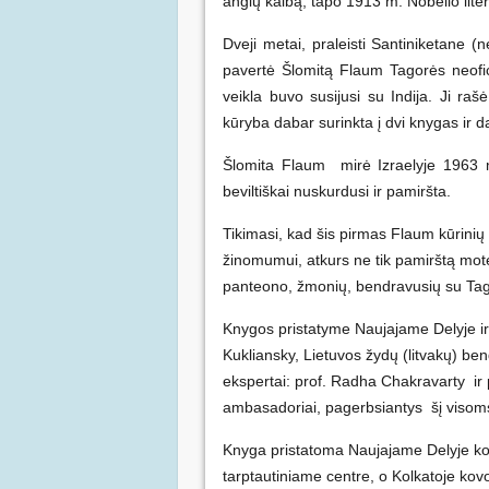
anglų kalbą, tapo 1913 m. Nobelio lite
Dveji metai, praleisti Santiniketane (n
pavertė Šlomitą Flaum Tagorės neofic
veikla buvo susijusi su Indija. Ji raš
kūryba dabar surinkta į dvi knygas ir d
Šlomita Flaum mirė Izraelyje 1963 m
beviltiškai nuskurdusi ir pamiršta.
Tikimasi, kad šis pirmas Flaum kūrinių
žinomumui, atkurs ne tik pamirštą moter
panteono, žmonių, bendravusių su Tag
Knygos pristatyme Naujajame Delyje ir
Kukliansky, Lietuvos žydų (litvakų) be
ekspertai: prof. Radha Chakravarty ir 
ambasadoriai, pagerbsiantys šį visoms 
Knyga pristatoma Naujajame Delyje kov
tarptautiniame centre, o Kolkatoje kov